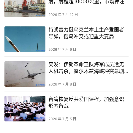
射，射程超10000公里，市场押注
中日冲突概率上升
2026 年 7 月 12 日
特朗普力挺乌克兰本土生产爱国者
导弹，俄乌冲突或迎重大变局
2026 年 7 月 9 日
突发：伊朗革命卫队海军成员遭无
人机击杀，霍尔木兹海峡冲突急剧
升级
2026 年 7 月 8 日
台湾恢复反共爱国课程，加强意识
形态备战
2026 年 7 月 5 日