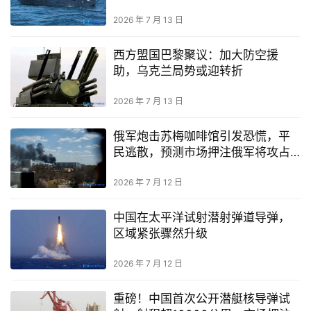
2026 年 7 月 13 日
西方盟国巴黎聚议：加大防空援
助，乌克兰局势或迎转折
2026 年 7 月 13 日
俄军炮击苏梅咖啡馆引发恐慌，平
民逃散，预测市场押注俄军将攻占
科斯强季尼夫卡
2026 年 7 月 12 日
中国在太平洋试射潜射弹道导弹，
区域紧张骤然升级
2026 年 7 月 12 日
重磅！中国首次公开潜艇核导弹试