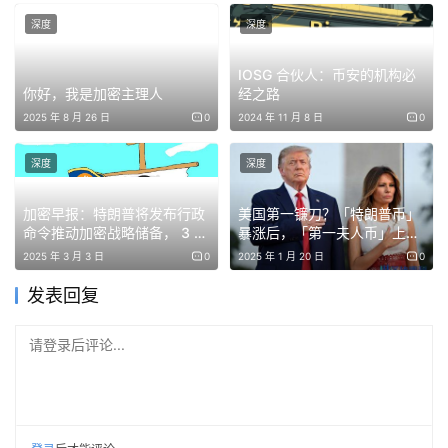
深度
深度
长期以来，比特币一直是加密货币的代表，在 2024 年，随
着美国首批现货比特币 ETF 获批，比特币正式进入主流金
IOSG 合伙人：币安的机构必
你好，我是加密主理人
经之路
融体系。尽管自 2021 年以来比特币期货 ETF 已经存在，
2025 年 8 月 26 日
0
2024 年 11 月 8 日
0
但现货 ETF 的推出是一个分水岭时刻，因为投资者能够直
接持有实际的比特币资产，而非衍生品合约。
深度
深度
在上市交易的短短几天内，现货比特币 ETF 吸引了数十亿
加密早报：特朗普将发布行政
美国第一镰刀？「特朗普币」
美元的资金流入。这一资金流入极大地提高了比特币的流动
命令推动加密战略储备， 3 月
暴涨后，「第一夫人币」上线
7 日首次加密货币峰会将披露
了
2025 年 3 月 3 日
0
2025 年 1 月 20 日
0
性，并巩固了其作为与黄金等传统大宗商品并驾齐驱的合法
更多内容
资产类别的地位。
发表回复
随着多家资产管理公司纷纷推出竞争性比特币 ETF，市场迅
请登录后评论...
速成为投资者关注的战场。虽然贝莱德的 iShares 比特币信
托基金在早期资金流入中占据主导地位，但富达、ARK
Invest 和 VanEck 等公司也获得了大量参与。