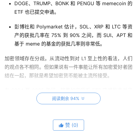
DOGE、TRUMP、BONK 和 PENGU 等 memecoin 的
ETF 也已提交申请。
彭博社和 Polymarket 估计，SOL、XRP 和 LTC 等资
产的获批几率在 75% 到 90% 之间，而 SUI、APT 和
基于 meme 的基金的获批几率则非常低。
加密领域存在分歧。从流动性到对 L1 至上性的看法，人们
的观点各不相同。但如果说有一件事能让所有加密爱好者团
结在一起，那就是希望加密货币能被主流所接受。
在 2024 至 2025 年间，随着加密货币 ETF 获得批准并迅
速扩张，加密货币被主流接受的梦想向前迈出了巨大的一
阅读剩余 94%
步。
投资者首次能够通过传统的经纪账户直接投资各种数字资
赞
(0)
产，而无需通过复杂的加密钱包或交易所。