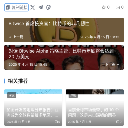
0
0
此前因监管不确定性而犹豫不决的机构投资者，在比特币和
复制链接
以太坊 ETF 推出后的几周内，就投入了数十亿美元。其影
Bitwise 首席投资官：比特币的非凡韧性
响立竿见影。比特币价格飙升至新的历史高位，以太坊 ETF
也很快获得批准。这些 ETF 为传统金融参与者提供了更便
上一篇
2025 年 4 月 15 日 13:33
捷的投资渠道和更深厚的市场流动性。这也为其他加密货币
ETF 的监管审批树立了先例。
对话 Bitwise Alpha 策略主管：比特币年底将会达到
20 万美元
如今，随着 Gary Gensler 卸任美国证券交易委员会主席一
2025 年 4 月 15 日 15:45
下一篇
职，且美国由一个对加密货币更友好的政府执政，资产管理
公司正借此机会申请更多山寨币 ETF，例如 Solana 和
相关推荐
Ripple，甚至还有狗狗币 (Dogecoin)、BONK 和特朗普
Memecoin 等 memecoin。
深度
深度
本文全面概述了加密货币 ETF 热潮的现状。
加密开发者地理分布报告：亚
当前全球市场最棘手的 10 个
洲成为全球数量最多地区，美
问题，这是来自瑞银的回答
国份额跌至 24%
2024 年 11 月 1 日
0
2025 年 7 月 8 日
0
比特币 ETF 为市场奠定基础