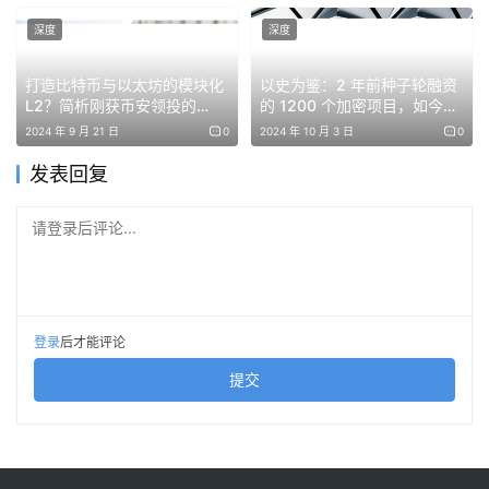
负债表上的资产价值大幅增加。也就是说，如果可以将黄金
深度
深度
储备的价值从每盎司 42.22 美元提高到接近当前市场价格
（例如，约 2000 美元/盎司），将使联邦储备的资产负债
打造比特币与以太坊的模块化
以史为鉴：2 年前种子轮融资
表上的资产增加数兆美元，Lummis 则提议可以藉由这种新
L2？简析刚获币安领投的
的 1200 个加密项目，如今安
Hemi
在？
增的”帐面”价值作为购买比特币的资金来源。
2024 年 9 月 21 日
0
2024 年 10 月 3 日
0
发表回复
“无论如何钱都必须从某处来，”Angel 表示。
请登录后评论...
即便特朗普打算只储备透过执法活动获得的比特币，他的政
府也必须衡量储备比特币的机会成本，像债券之类的资产可
以持续为持有者带来收入流，比特币则不会，所以持有成本
高昂。
登录
后才能评论
美国智库加图研究所（Cato Institute）的 George Selgin
提交
认为，问题在于美国政府储备比特币能得到什么。美国政府
从执法活动没收的比特币若选择不卖出，就这样囤着无法变
现，根本无法得到任何利益，因为这些原先可变现获得的钱