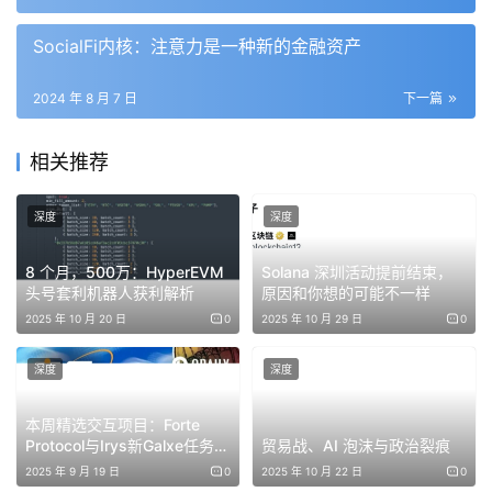
“政府通过购买比特币将推高价格，所以看起来它赚了很多
SocialFi内核：注意力是一种新的金融资产
钱，但一旦它实际开始出售比特币来获利，就会将价格推回
去，”Angel 说。虽然特朗普最初提议现任政府必须得暂停
2024 年 8 月 7 日
下一篇
把已经拥有的比特币售出，但他也含糊地允诺美国会随着时
间的推移增加其持仓数量。
相关推荐
且倘若特朗普要扩大比特币储备资金，他就必须找到其他资
深度
深度
金来购买这些额外的比特币，但现成的选择，如增加税收、
举债或印美钞，这些方法都与降低通货膨胀和国债的目标不
8 个月，500万：HyperEVM
Solana 深圳活动提前结束，
头号套利机器人获利解析
原因和你想的可能不一样
符，也与特朗普的减税承诺不符。
2025 年 10 月 20 日
0
2025 年 10 月 29 日
0
Cynthia Lummis 的“2024 比特币法案”立法草案则提到，
深度
深度
目前美国财政部持有大量黄金储备，这些黄金是以历史成本
价计算而不是当前市场价格，该估值可能基于每盎司 42.22
本周精选交互项目：Forte
美元的的法定价格，远低于当前市场价格。因此，若黄金证
Protocol与Irys新Galxe任务、
贸易战、AI 泡沫与政治裂痕
pretrillions“零撸”赚积分
书的价值被更新以反映当前市场价格，将导致联邦储备资产
2025 年 9 月 19 日
0
2025 年 10 月 22 日
0