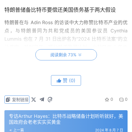
特朗普储备比特币要偿还美国债务基于两大假设
特朗普在与 Adin Ross 的访谈中大力称赞比特币产业的优
点，与特朗普同为共和党成员的美国参议员 Cynthia
Lummis 也在 7 月 31 日出炉名为“2024 比特币法案”的立
法草案，其制定了一项比特币购买计划，也就是在 5 年内
阅读剩余 73%
每年最多可购买 20 万枚比特币，总计为 100 万枚。
另外，这些比特币将被美国持有至少 20 年，且只能用于偿
还美国债务。在此之后，任何两年内最多只能出售 10% 的
赞
(0)
资产。
0
0
复制链接
在金融市场经济学家 James Angel 看来，特朗普主张要投
资比特币来抵销通胀造成的民众购买力下降，是基于两个不
专访Arthur Hayes：比特币战略储备计划听听就好，美
确定的假设。一是不确定比特币会涨，二是不确定美国政府
国政府会老老实实买黄金
有无能力能够在不砸盘的情况下把比特币兑现换回美元。
上一篇
2024 年 8 月 7 日