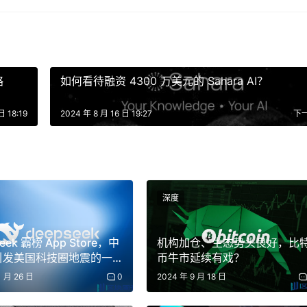
略
如何看待融资 4300 万美元的 Sahara AI？
日 18:19
2024 年 8 月 16 日 19:27
下
深度
eek 霸榜 App Store，中
机构加仓、生态势头良好，比
I 引发美国科技圈地震的一
币牛市延续有戏？
1 月 26 日
0
2024 年 9 月 18 日