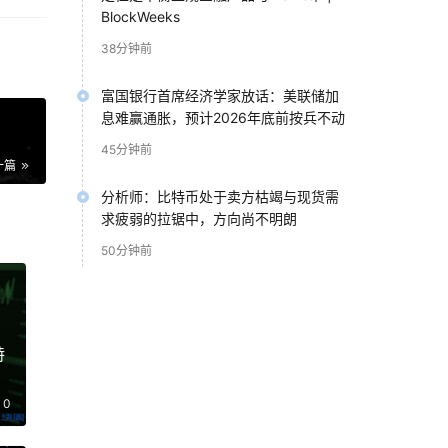
BlockWeeks
38分钟前
富国银行首席经济学家放话：美联储加
息难赢通胀，预计2026年底前按兵不动
45分钟前
一篇
分析师：比特币处于卖方枯竭与现货需
求疲弱的拉锯中，方向尚不明朗
50分钟前
特
0