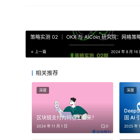
策略实测 02 ｜ OKX 与 AICoin 研究院：网格策
上一篇
2024 年 8 月 16 
相关推荐
深度
深度
DeepS
区块链支付为何卷土重来？
国 A
周
2024 年 11 月 1 日
0
2025 年 
加密交易员保持谨慎