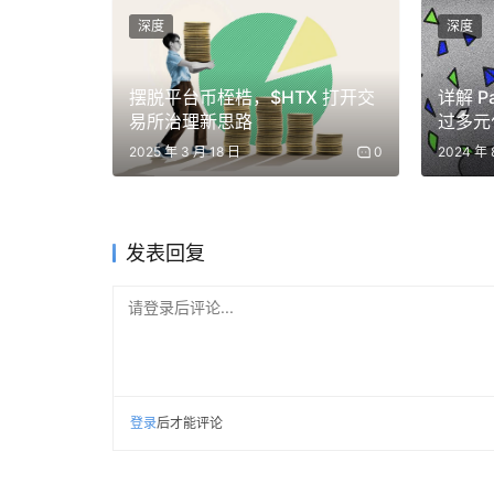
深度
深度
随着全球经济数据的动荡，加密货币市场的表现目前落后
密市场参与者将继续保持谨慎。
摆脱平台币桎梏，$HTX 打开交
详解 Pa
易所治理新思路
过多元
Coinbase 分析师 David Duong 表示：
象？
2025 年 3 月 18 日
0
2024 年 
目前对整个加密市场表现出更高的敏感度，贝塔值分别约为
加密市场的主要「贝塔币」，其波动性大于整体
21Shares 战略和业务发展主管 Eliézer 
发表回复
市场至关重要，尤其是在上周整体市场低迷之后。
请登录后评论...
则走高。周三公布的通胀数据显示，美国 7 月份核
Ndinga 表示：「随着通胀如预期般到来，美
而，比特币和以太币在降息后立即出现了负面反
登录
后才能评论
CME FedWatch 工具显示，交易员押注美联储 