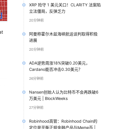
XRP 险守 1 美元关口！CLARITY 法案陷
立法僵局，反弹乏力
20分钟前
at
阿曼称霍尔木兹海峡航运谈判取得积极
进展
20分钟前
ADA逆势周涨18%突破0.20美元，
Cardano能否冲击0.30美元？
26分钟前
安和
Nansen创始人认为比特币不会再跌破6
0
万美元 | BlockWeeks
27分钟前
Robinhood高管：Robinhood Chain的
定位是平衡正规金融产品与Meme币 |