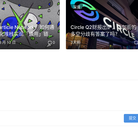
深度
于纳斯达克，根据周四的 Coinbase Weekly 报告，预
rticle Network：如何通
Circle Q2财报出炉，华尔街的
化堆栈实现「通用」链抽
多空分歧有答案了吗？
「我们预计未来几周市场参与者将对其风险敞口保持谨慎，ETH 和 Solan
8 月 10 日
0
3天前
 0.85 和 0.83。」分析师指出，ETH 和 Solana 一直
市场。
Ndinga 表示，最新的通胀数据显示通胀环境正在降温但稳定，这对加密
然而，BTC 未能受到本周通胀数据的提振，呈下降趋势，而美
心消费者价格同比上涨速度为 2021 年以来最慢。
联储降息 25 个基点的可能性有所增加，这可能会支撑风险资产。然
应，可能是因为市场希望美联储采取更为鸽派的降息措施」。
提交
9 月降息 25 个基点的概率为 74%，降息 50 个基点的概率为 26