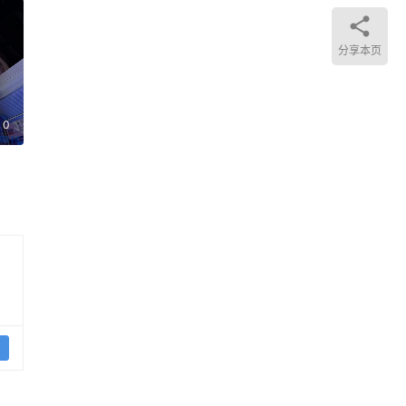
计加
分享本页
a
0
是
货币
股
%。