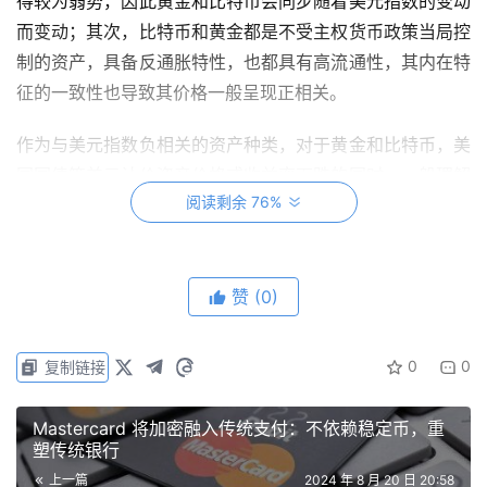
得较为弱势，因此黄金和比特币会同步随着美元指数的变动
而变动；其次，比特币和黄金都是不受主权货币政策当局控
制的资产，具备反通胀特性，也都具有高流通性，其内在特
征的一致性也导致其价格一般呈现正相关。
作为与美元指数负相关的资产种类，对于黄金和比特币，美
国国债等美元计价资产价格或收益率下跌的同时，一般理解
阅读剩余 76%
黄金和比特币价格应当会由于资金流入而有所上涨。但
2024 年 8 月初，随着美国 7 月非农就业、二季度 CPI 等
一系列重要经济数据远低于预期，经济放缓甚至衰退苗头愈
演愈烈，美联储 9 月降息几乎已成定局的情况下，美元指
赞
(0)
数暴跌的同时黄金和比特币价格却也出现了大幅下跌。
0
0
复制链接
我们认为，这主要是由于 7 月底日本央行宣布退出 YCC 后
首次加息，导致日元套息交易逆转所致。90 年代日本经济
Mastercard 将加密融入传统支付：不依赖稳定币，重
危机后，为缓解一级做市商普遍的资产负债表问题和挤兑问
塑传统银行
题，日本货币政策进入了漫长的低利率时代，以对抗强大的
上一篇
2024 年 8 月 20 日 20:58