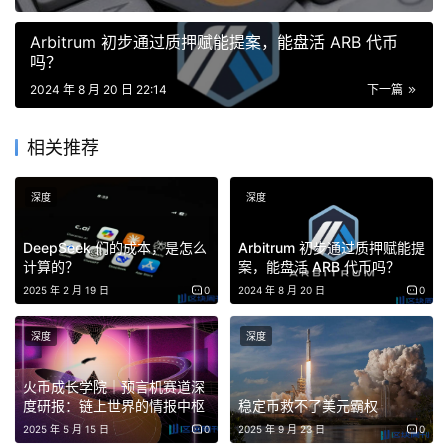
通缩压力，日美利差走阔。进入 21 世纪后，由于 2008 年
次贷危机的冲击，叠加日本央行的迟缓动作导致日本经济受
Arbitrum 初步通过质押赋能提案，能盘活 ARB 代币
吗？
到了更为严重的冲击，同时人口老龄化也导致养老金和医保
2024 年 8 月 20 日 22:14
下一篇
支出压力愈演愈烈，财政承压，最终导致安倍经济学不得不
采取更为激进的负利率政策和更大规模的 QE 扩表动作。在
相关推荐
此背景下，日美利差进一步扩大，日元套息交易应运而生。
具体而言，日元套息交易（carry trade）即利用日元极低
深度
深度
的汇率借入日元，然后兑换为美元持有美元资产的交易模
DeepSeek 们的成本，是怎么
Arbitrum 初步通过质押赋能提
式，该种套利交易的交易员也被戏称为「渡边太太」。
计算的？
案，能盘活 ARB 代币吗？
carry trade 下，基本可以无风险享受到日美之间长期处于
2025 年 2 月 19 日
0
2024 年 8 月 20 日
0
3% 以上（近年可达到 5%）的利差，因此近年来以海外投
深度
深度
资者在日本融资金额为指标的套息交易日趋活跃，如巴菲特
此前大举借入日元资金购买日股，也是由于日元本位融资在
火币成长学院｜预言机赛道深
主要货币中成本相对最低。
度研报：链上世界的情报中枢
稳定币救不了美元霸权
2025 年 5 月 15 日
0
2025 年 9 月 23 日
0
由于本次日本央行超预期加息（政策利率）且日本央行行长