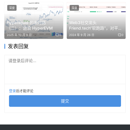
植田和男出乎意料的明确鹰派发言，日本市场利率、日元汇
深度
深度
率和日债收益率同步暴涨，日美利差短时间内大幅收窄，继
Hyperliquid 的来时路
Web3社交龙头
续套息已经无利可图甚至转入亏损。对于全球众多的「渡边
（二）：造浪 HyperEVM
Friend.tech“软跑路”，对平台
太太」而言，为了避免头寸被强平爆仓，只能选择清算其他
上发币的KOL有何影响？
2025 年 10 月 9 日
0
2024 年 9 月 26 日
0
避险资产头寸（黄金、比特币）兑换为美元用以追加保证
发表回复
金，这一过程导致了比特币和黄金的瞬时巨大抛压，也就导
致较为罕见的美元指数、黄金和比特币同时暴跌的现象发
请登录后评论...
生。
因此，本次黄金和比特币在日元加息后暴跌，更多是由于现
金流量表层面的偶然性因素，而非出于其他宏观经济波动或
登录
后才能评论
加密货币基本面原因。目前，美日长端利差已经回落至 3%
提交
以下，同时如下图所示美元兑日元汇率在加息后持续暴跌，
增加了日元兑换 carry trade 的成本和难度，预示套息交易
的回落还将持续一段时间，笔者初步预计在 3-5 个月左
右。