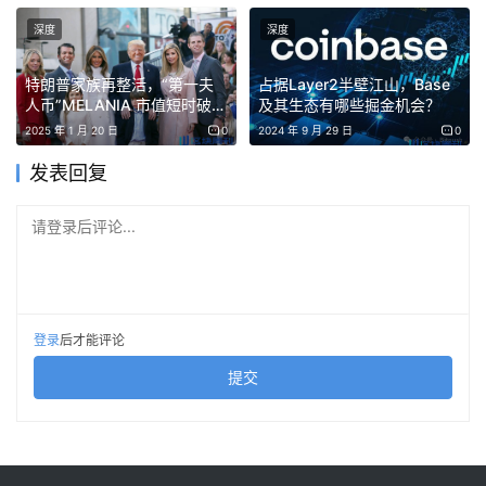
从 ”资产需要向外流动”的核心逻辑出发，你会发现 BTC 向
外流动，最大最有代表性的例子是 wBTC(Wrapped BTC)，
深度
深度
一种在以太坊区块链上的ERC-20 代币，与BTC 1:1 锚定。
特朗普家族再整活，“第一夫
占据Layer2半壁江山，Base
人币”MELANIA 市值短时破百
及其生态有哪些掘金机会？
但最近，wBTC 正处于大家关注的风口浪尖，也经历着一场
亿，多个代币细节惹市场争议
2025 年 1 月 20 日
0
2024 年 9 月 29 日
0
信任危机 — 由于近期 wBTC 背后的企业主体 BitGO 发布了
发表回复
交出 wBTC 控制权的公告，也由此引发市场对后续 WBTC
实控权安全性的纷纷讨论。
请登录后评论...
而在这场风波之外，实际上 wBTC 在资产种类丰富、DeFi
用例成熟的以太坊生态中，表现也不尽人意。
登录
后才能评论
公开数据显示，在以太坊上 wBTC 无论是资产的绝对数额
提交
和市场份额，都遥遥领先于类似的BTC合成资产；