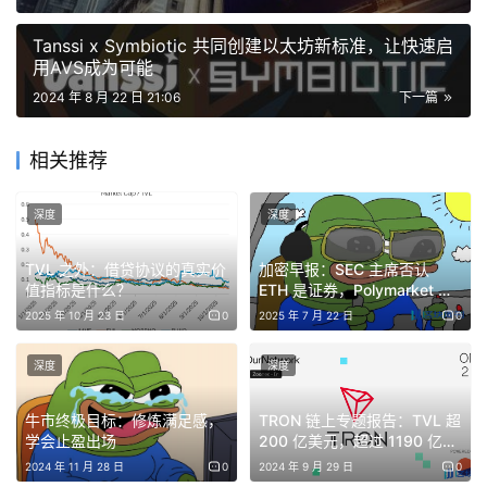
在比特币价值持续增长，新增多种创新比特币收益来源的背
Tanssi x Symbiotic 共同创建以太坊新标准，让快速启
用AVS成为可能
景下，这个新概念中蕴含着更多机会。
2024 年 8 月 22 日 21:06
下一篇
同时，该项目由 Mantle 和 和 Antalpha Prime 等行业内顶尖
基建和资管机构共同打造，资金实力和资源链接能力都不容
相关推荐
小觑。
深度
深度
全链比特币资产 FBTC，这样的产品有市场竞争力吗？又有
TVL 之外：借贷协议的真实价
加密早报：SEC 主席否认
哪些潜在收益值得我们关注？
值指标是什么？
ETH 是证券，Polymarket 拟
重返美国市场
2025 年 10 月 23 日
0
2025 年 7 月 22 日
0
wBTC，最大解而非最优解
深度
深度
为什么需要关注 FBTC 这类合成资产？ 先看看眼下 BTC 资
牛市终极目标：修炼满足感，
TRON 链上专题报告：TVL 超
产在比特币生态外的情况。
学会止盈出场
200 亿美元，超过 1190 亿
USDT 在 TRON 上流通
2024 年 11 月 28 日
0
2024 年 9 月 29 日
0