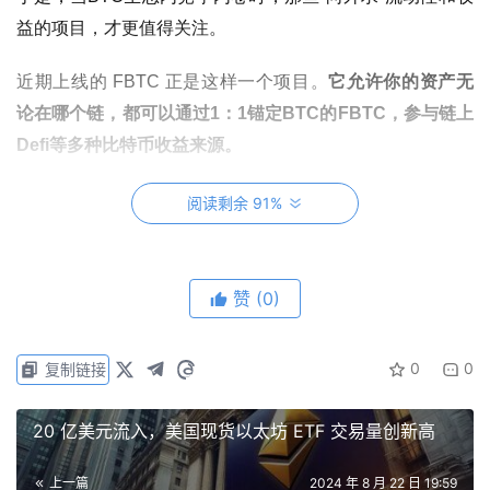
益的项目，才更值得关注。
近期上线的 FBTC 正是这样一个项目。
它允许你的资产无
论在哪个链，都可以通过1：1锚定BTC的FBTC，参与链上
Defi
等多种比特币收益来源
。
阅读剩余 91%
赞
(0)
0
0
复制链接
20 亿美元流入，美国现货以太坊 ETF 交易量创新高
而这也衍生出了一个新概念 —
Ominichain BTC。
上一篇
2024 年 8 月 22 日 19:59