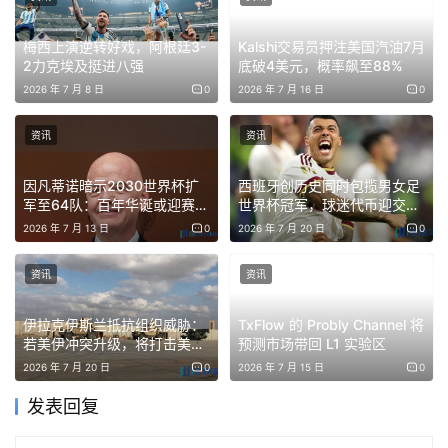
梅西上演逆转好戏，阿根廷3-
Kalshi交易员押注美国汽油7月
2力克埃及挺进八强
底破4美元，概率飙至88%
2026 年 7 月 8 日
0
2026 年 7 月 16 日
0
资讯
资讯
因凡蒂诺暗示2030世界杯扩
西班牙创历史同时包揽男女足
军至64队：百年华诞或迎赛制
世界杯冠军，球迷代币迎交易
巨变
热潮
2026 年 7 月 13 日
0
2026 年 7 月 20 日
0
资讯
资讯
伊拉克伊斯兰抵抗组织威胁：
TxFlow 的 Probly Channel 将
若美伊冲突升级，将打击美军
预测市场带回 L1 实验区
基地
2026 年 7 月 20 日
0
2026 年 7 月 15 日
0
发表回复