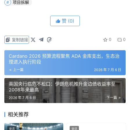
所注册增长。2026年扩军后的赛制以及加密渗透率已经较
项目拆解
高的北美东道主市场，可能打破这一模式。
赞
(0)
淘汰赛阶段的粉丝代币波动真实且可交易，但流动性薄弱。
大多数粉丝代币的流动性远低于主流加密资产，意味着价格
可能双向剧烈波动。
0
0
复制链接
当比赛结果取决于主观裁判决定时，知情投机与纯粹赌博之
Cardano 2026 预算流程聚焦 ADA 金库支出，生态治
间的界限变得模糊。无法管理这一区别的平台可能会招致监
理进入执行阶段
管机构的打击，后者对加密在体育博彩中的作用本就持怀疑
上一篇
2026 年 7 月 6 日
态度。
英国央行临危不松口：伊朗危机推升金边债收益率至
2008年来最高
2026 年 7 月 6 日
下一篇
免责声明：本文提供的信息不是交易建议。BlockWeeks.com
不对根据本文提供的信息所做的任何投资承担责任。我们强烈
建议在做出任何投资决策之前进行独立研究或咨询合格的专业
相关推荐
人士。
资讯
资讯