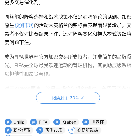
更多交易催化剂。
图赫尔的阵容选择和战术决策不仅是酒吧争论的话题。加密
原生
预测市场
的活动因英格兰的锦标赛表现而显著增加，交
易者不仅对比赛结果下注，还对阵容变化和换人模式等细粒
度问题下注。
成为FIFA世界杯官方加密交易所支持者，并非简单的品牌曝
光。FIFA是全球最受欢迎运动的管理机构，其赞助层级系统
以排他性和昂贵著称。
对于Kraken而言，这是一场合法性的博弈。在经历了多年
交易所倒闭、监管打击和公众信任侵蚀后，与世界杯决赛关
阅读剩余 30%
联的品牌形象向零售用户和机构合作伙伴传递了持久力。
历史先例提醒人们谨慎。2022年卡塔尔世界杯期间的加密
Chiliz
FIFA
Kraken
世界杯
赞助产生了品牌知名度，但并未带来可衡量的、持续的交易
粉丝代币
预测市场
交易所动态