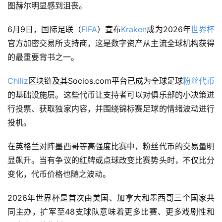
图赫尔明显感到沮丧。
6月9日，国际足联（
FIFA
）宣布
Kraken
成为2026年
世界杯
官方加密交易所支持商，这是数字资产从主流全球机构获得
的最重要背书之一。
Chiliz
区块链及其Socios.com平台已成为全球足球
粉丝代币
的基础设施层。这些代币让支持者可以对俱乐部的小决策进
行投票、获取独家内容，并围绕锦标赛足球的情绪波动进行
投机。
在英格兰对阵墨西哥等高强度比赛中，粉丝代币的交易量明
显飙升。当有争议的红牌或点球改变比赛势头时，不仅比分
变化，代币价格也随之波动。
2026年世界杯是首次由美国、加拿大和墨西哥三个国家共
同主办，扩军至48支球队意味着更多比赛、更多戏剧性和