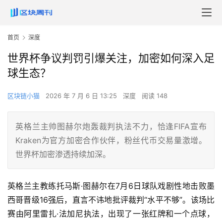
首页
深度
世界杯争议判罚引爆关注，加密如何深入足
球生态？
区块链小猫
2026 年 7 月 6 日 13:25
深度
阅读 148
英格兰主帅图赫尔炮轰裁判执法不力，恰逢FIFA宣布
Kraken为官方加密合作伙伴，粉丝代币交易量激增。
世界杯加密渗透持续加深。
英格兰主教练托马斯·图赫尔在7月6日球队戏剧性地击败墨
西哥晋级16强后，直言不讳地批评裁判“水平不够”。该场比
赛由阿里雷扎·法加尼执法，出现了一张红牌和一个点球，