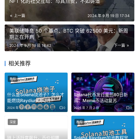
NFT 化的社交互动：与其点赞，不如铸造
和Saga类似，Seeker的购买者可以获得Seeker Genesis
Token——一个独特的绑定NFT，能够在整个Solana生态系
上一篇
2024 年 9 月 19 日 17:34
统中解锁奖励、独家访问权、优惠和内容。
美联储降息 50 个基点、BTC 突破 62500 美元：新周
期正在开启
不仅如此，和Saga相比，Seeker的硬件在其前代产品的基
2024 年 9 月 19 日 18:42
下一篇
础上有显著改进，包括更轻的重量、更明亮的显示屏、增强
的相机功能和更长的电池续航。
相关推荐
另外，Seeker在价格上也进行了大幅下调。此前，Saga手
教程
资讯
机发布时定价为1000美元，后来降至599美元，Seeker则
将预售价格定为450 美元，不到Saga价格的一半。
什么是Solana烧池子？怎么才
Solana代币发行量创80日新
能燃烧Raydium流动性？
高：Meme币活动复苏
Solana Mobile总经理 Emmett Hollyer对此表示，不应该
2024 年 12 月 18 日
0
2026 年 7 月 2 日
0
根据Seeke价格降低来判断它，Solana Mobile对其定价非
常有野心，希望它能够实现增长，并表示，“我们没有认为
深度
教程
这是一种降价。”
链上活跃度飙升，币价却腰
Solana Raydium加池教程完