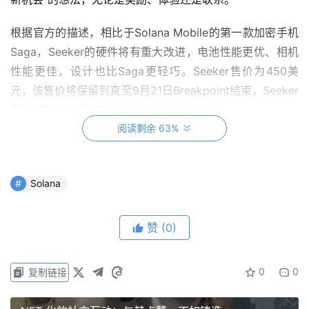
根据官方的描述，相比于Solana Mobile的第一款加密手机
Saga，Seeker的硬件将有重大改进，电池性能更优、相机
性能更佳，设计也比Saga更轻巧。Seeker售价为450美
元，该售价将保留到直至9月21日Breakpoint结束，Seeker
预计将在2025年中发货。
阅读剩余 63%
到目前为止，Solana Seeker公布的主要功能包括Seed
Vault钱包，这是一个以移动端为主的加密钱包，与设备内
置的自托管Seed Vault原生集成，具有快速交易和简捷的账
Solana
户管理功能。该钱包由Solflare专为Seeker创建。
赞
(0)
同时，Saga和Seeker都基于Android系统，Seeker手机还
集成了Solana dApp Store 2.0，具有全新奖励跟踪器和提
0
0
升的应用发现功能，涵盖支付、DeFi、DePIN、NFT、人工
复制链接
智能和游戏领域的应用。