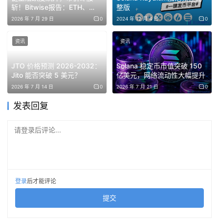
斩！Bitwise报告：ETH、
整版
SOL、AVAX基本面与价格严
2026 年 7 月 29 日
0
2024 年 12 月 4 日
0
重背离
初代Saga成功“逆袭”，Solana Labs重拾信心
资讯
资讯
JTO 价格预测 2026-2032：
Solana 稳定币市值突破 150
作为 Solana Saga 的继任产品，Seeker体现了Solana再次
Jito 能否突破 5 美元？
亿美元，网络流动性大幅提升
押注手机产品线的决心。Solana的手机产品线曾一度面临
2026 年 7 月 14 日
0
2026 年 7 月 21 日
0
失败的危机。前代产品 Saga 去年因销售不佳陷入困境，但
发表回复
后来加密用户发现购买该设备可以获得价值高于设备本身的
代币空投，才让 Saga“起死回生”。
请登录后评论...
去年4月，多个迷因币项目为Solana Chapter 2手机发放代
币空投，用户只需要填写预购时填写的Solana钱包地址。
其中两个以猫为主题的迷因币颇为突出，分别为4月1日空投
登录
后才能评论
的37,600枚 Cat in a Dogs World (MEW) 以及 4月24日空
提交
投的 5,199 枚Maneki (MANEKI) 代币。若买家未出售这些
迷因币的话，这两次空投的价值在4月前后的最高点一度达