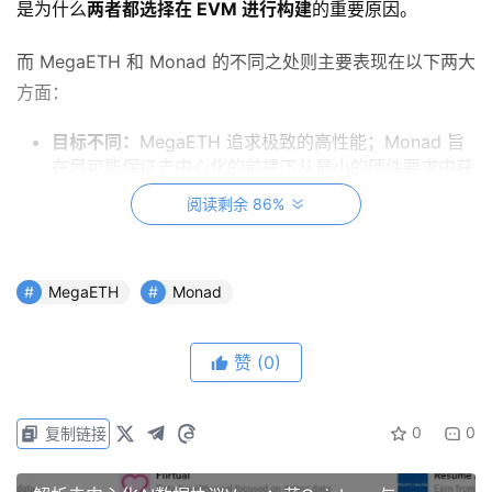
是为什么
两者都选择在 EVM 进行构建
的重要原因。
而 MegaETH 和 Monad 的不同之处则主要表现在以下两大
方面：
目标不同：
MegaETH 追求极致的高性能；Monad 旨
在尽可能保证去中心化的前提下从最小的硬件要求中获
得最大性能。
阅读剩余 86%
架构不同：
基于上述的目标，MegaETH 对目前所有的
Layer1 和 Layer2 进行了调研，最终发现想要实现极
致高性能并能够在性能与去中心化之间取得平衡的方
MegaETH
Monad
式，在 Layer1 是不可能行得通的，因而选择
将
MegaETH 构建在 ETH Layer2 上并进行部分优化
；
而 Monad 则是毅然选择最大程度保证去中心化的前提
赞
(0)
下，
自己做一条 Layer1 并在数据库、效率、执行、算
法等不同结构层面上进行优化。
0
0
复制链接
去中心化的实现与抗审查性
在实现高性能公链之前，MegaETH 和 Monad 都考虑了如