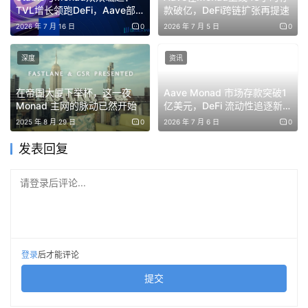
点，提高去中心化程度。且 MegaETH 还在计算和状态读
TVL增长领跑DeFi，Aave部
款破亿，DeFi跨链扩张再提速
写等方面进行了优化，进一步提升了性能。与此同时，
署引爆6.21亿美元
2026 年 7 月 16 日
0
2026 年 7 月 5 日
0
MegaETH 的去中心化主要依赖于以太坊 Layer1 的已有去
深度
资讯
中心化基础，因为以太坊本身拥有上万个全节点，具备高度
去中心化的特性。
在帝国大厦下举杯，这一夜
Aave Monad 市场存款突破1
Monad 主网的脉动已然开始
亿美元，DeFi 流动性追逐新轨
相比之下 
Monad 追求去中心化的信念更强
，所有的提升和
道
2025 年 8 月 29 日
0
2026 年 7 月 6 日
0
优化需要保障足够的去中心化；
MegaETH 则认为去中心化
发表回复
只是其其中一个特性
，因而选择依赖经过市场验证的以太坊 
Layer1 的安全性作为保障，自己则将更多的重心放在如何
请登录后评论...
提高性能上。
总的来说，
Monad 优化的是区块链网络的底层结构，
MegaETH 则是合理分配节点运行的硬件要求并对网络现有
登录
后才能评论
的执行、通信等方面进行相关优化
。
提交
在这个讨论话题中，Lei 还反复提及了抗审查性这一名词，