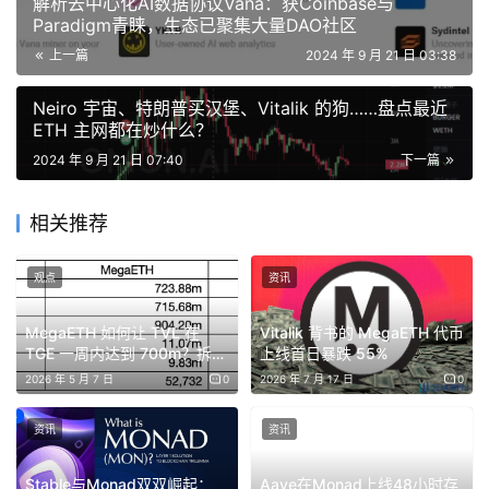
解析去中心化AI数据协议Vana：获Coinbase与
何在保证去中心化的前提下去做这件事。
Paradigm青睐，生态已聚集大量DAO社区
上一篇
2024 年 9 月 21 日 03:38
从具体的实现方式来看，
Monad 通过优化硬件和网络设置
以实现最小的硬件要求
，使得人人都可以轻松运行节点，从
Neiro 宇宙、特朗普买汉堡、Vitalik 的狗……盘点最近
ETH 主网都在炒什么？
而实现去中心化。这主要是因为 Monad 认为原先的以太坊
2024 年 9 月 21 日 07:40
下一篇
网络运行要求较高，Monad 想要通过直接优化网络中各种
结构的方式以让较低端的消费级硬件也能运行，降低用户参
相关推荐
与门槛，实现 Vitalik 当年“人人都可以运行节点”的理想。
MegaETH 通过将全节点的职责拆分为不同的角色，优化了
观点
资讯
性能并降低了用户的硬件成本
。传统的全节点在区块链网络
MegaETH 如何让 TVL 在
Vitalik 背书的 MegaETH 代币
中需要执行多项任务，如状态同步、交易排序和执行等，因
TGE 一周内达到 700m？拆解
上线首日暴跌 55%
此硬件要求较高，很多普通用户难以负担。然而，
包装手法
2026 年 5 月 7 日
0
2026 年 7 月 17 日
0
MegaETH 将这些任务拆分为排序器、证明者和全节点三种
资讯
资讯
角色，每个角色只负责特定的任务。这种划分减轻了单个节
点的负担，降低了对硬件的要求，使得人人都可以运行节
Stable与Monad双双崛起：
Aave在Monad上线48小时存