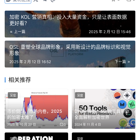
0.016个AO代币，按照92美元的盘前价格计算，AR持有者
在这几个月内能够分到每枚价值约14.72美元的AO。这个分
加密 KOL 营销真相：投入大量资金，只是让表面数据
成已经超过当单个AR的价值。不过，如果考虑到AR近多半
更好看？
年来的下跌幅度，从2024年5月份最高点49.55美元一路下
上一篇
2025 年 2 月 12 日 15:46
跌至2月11日的9.52美元，下跌幅度超过80%。而在此期间
OSL 重塑全球品牌形象，采用新设计的品牌标识和视觉
持币的用户，需要期望AO开盘价格上涨至500美元左右才
形象
能弥补下跌损失。
2025 年 2 月 12 日 16:52
下一篇
截至2月11日，AR的总持币地址数为21.1万个。以此计算，
相关推荐
每个地址约能分到4.44枚AO，价值409美元（不过这一数
据只是推算，具体的数值还要符合空投规则）。当前官方的
深度
深度
数据来看，AO的持币地址前100名地址共持有221万枚代
币，占比约7成，大户的筹码较为集中。而从整体的空投规
币价倒退、市场内卷，2025
DYOR 神器：50 款工具带你
模来看，如果维持92美元的盘前价格，规模能达到2.9亿美
的加密太难了
全面解析加密世界
元。而如果价格只有35美元左右，那空投规模更是少到1.1
2025 年 10 月 20 日
0
2024 年 11 月 4 日
0
亿美元。再考虑到AR代币的一路狂跌，确实也难以引发市
深度
深度