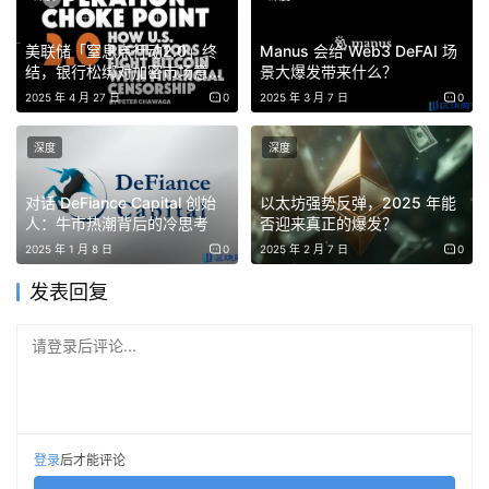
场的热情。
美联储「窒息点行动2.0」终
Manus 会给 Web3 DeFAI 场
网络活跃度确有提升，总体仍维持较低水平
结，银行松绑对加密市场意味
景大爆发带来什么？
着什么？
2025 年 4 月 27 日
0
2025 年 3 月 7 日
0
实际上，Arweave网络整体的活跃度一直都不算高。以2月
11日为例，当日Arweave的日活地址为3366个，但这一数
深度
深度
据水平和历史过往数据相比，其实也属于活跃度较高的阶
对话 DeFiance Capital 创始
以太坊强势反弹，2025 年能
段。2023年之前其网络日活基本维持在1000左右，2024
人：牛市热潮背后的冷思考
否迎来真正的爆发？
年日活数据提升至2000级别。进入2025年后，或许是AO
2025 年 1 月 8 日
0
2025 年 2 月 7 日
0
的空投预期，日活数据普遍来到了3000以上，最高一天达
发表回复
到了5000以上。
请登录后评论...
另外，作为一个去中心化存储网络，数据上传量或许是衡量
活跃程度最重要的指标之一。链上数据显示，自2023年底
起，Arweave的日数据上传量持续增长。平均每天100多
GB的数据量上升至400以上水平。虽然最高点仍不及2022
登录
后才能评论
年创造的单日2.02TB峰值，但整体的上传量确实呈现出稳