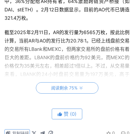
中，36%分配给AR持有者，64%激励跨链资产桥接（如
DAI、stETH）。2月12日数据显示，目前的AO代币已铸造
321.4万枚。
截至2025年2月11日，AR的发行量为6565万枚，按此比例
计算，当前AR与AO的发行比为20.78:1。已经上线盘前交易
的交易所有LBank和MEXC，但两家交易所的盘前价格有着
巨大的差距。LBANK的盘前价格约为92美元，而MEXC的
价格仅为35美元左右，相差超过1倍以上。不过，从交易量
来看，LBANK的24小时盘前交易量为197万美元，高于
MEXC的成交量。因此，LBANK的价格或许更符合市场预
阅读剩余 75%
期。按照当前较高的92美元盘前价格计算，AO的流通市值
约为2.9亿美元。
赞
(0)
据此前官方的资料介绍，平均每个AR代币持有者可能获得
0
0
复制链接