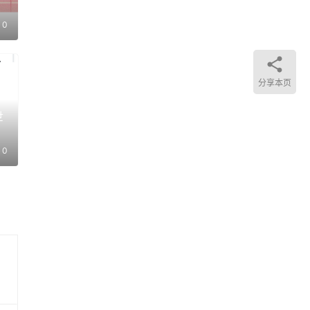
？
0
有内
发布
分享本页
们的
世
类
0
在
美国
，你
力与