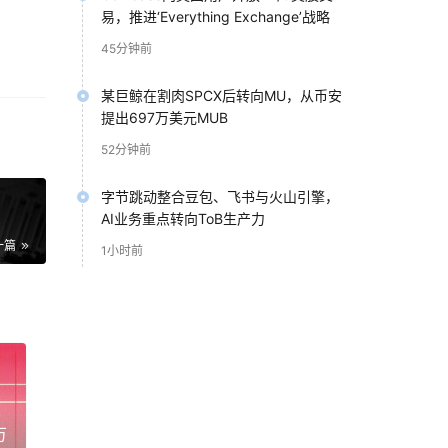
易，推进‘Everything Exchange’战略
45分钟前
某巨鲸在割肉SPCX后转向MU，从币安
提出697万美元MUB
52分钟前
字节跳动整合豆包、飞书与火山引擎，
AI业务重点转向ToB生产力
数想
一篇
1小时前
的
给全
封
万