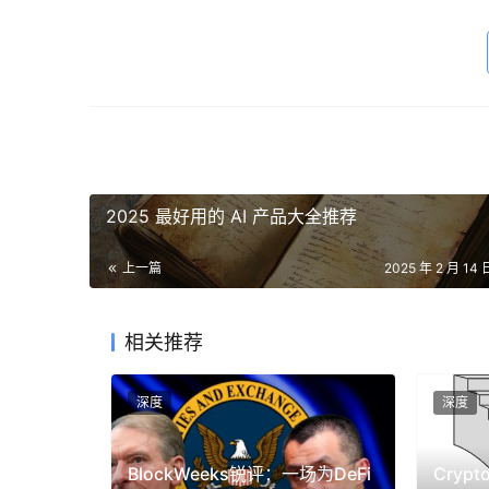
「明亮公司」借助AI工具第一时间整理了访谈中
以下为访谈内容（有删节）：
谈DeepSeek、AI赢家和输家
Patrick
：Marc，我认为我们必须从最核心的问题
2025 最好用的 AI 产品大全推荐
Marc
：这里面有很多维度。（我认为）美国仍然是
上一篇
2025 年 2 月 14 
法都源自过去20年，甚至令人惊讶的是80年前在
美国和欧洲研究型大学中就已展开。
相关推荐
因此，从知识发展的角度来说，美国仍然遥遥领
深度
深度
但DeepSeek对这些知识完成了非常出色的运
世界。这实际上相当令人惊叹，因为这种现象发
BlockWeeks锐评：一场为DeFi
Cry