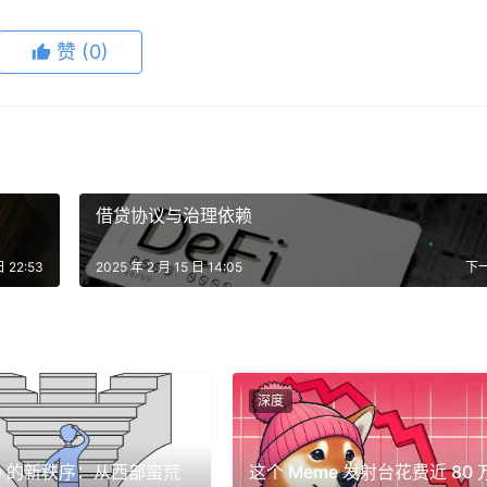
的核心内容，全文内容详见文末“原文链接”。
赞
(0)
开始。你能否谈谈你对DeepSeek的R1的看法？
借贷协议与治理依赖
人工智能领域公认的科学和技术领导者。DeepSeek中的大多
日 22:53
2025 年 2 月 15 日 14:05
下
美国或欧洲进行的工作。神经网络的最初研究早在20世纪40年代
先。
深度
用。他们还做了一件了不起的事情
，那就是以开源的形式将其提供
生了一种逆转。
你有像OpenAI这样的美国公司，它们基本上完全
pto 的新秩序：从西部蛮荒
这个 Meme 发射台花费近 80 