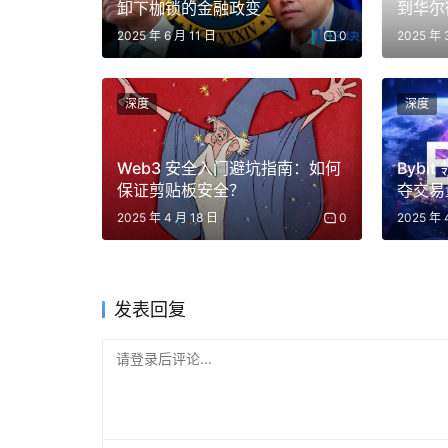
闭。
卸下枷锁的金融政变
到华尔
2025 年 6 月 11 日
0
2025 年 
埃隆·马斯克对OpenAI的部分诉讼内容是要求他们将公
容都会开源，但如今一切都已封闭。其他大型AI实验
深度
深度
研究论文，将所有东西都视为专有财产。
而DeepSeek团队出于他们自己的原因，实际
Web3 安全入门避坑指南：如何
Bybi
保证剪贴板安全？
夺交易
推理器（称为R1）的代码，并且发布了详细的
似工作的其他人提供了路线图。
2025 年 4 月 18 日
0
2025 年 
所以它已经公开了。外界有一种虚假的论调，认为如
DeepSeek网站上使用该服务，这是真的。但你可
发表回复
公司，你可以在Perplexity上使用DeepSee
可以在他们的云平台上运行它，显然这两家公司
请登录后评论...
这非常重要。你现在可以下载这个系统，
并且实
OpenAI和Anthropic等公司的最前沿系统相当。