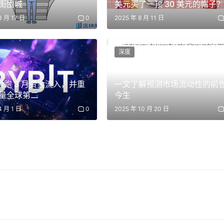
街围城
美元买了一顶 30 美元的帽子
3 月 17 日
0
2025 年 8 月 11 日
司名称从OpenAI改为Closed AI。OpenAI最初的设想是所
室，如Anthropic，也完全封闭。事实上，它们甚至已经停止
深度
上实现了真正开源的承诺。他们发布了他们的LLM（称为V3）和他
t 领跑 3 月资金流入，并重
一文了解预测市场流动性的前
量全球第二
今生
技术论文，说明了他们是如何构建它的，这基本上为任何想要进行
4 月 1 日
0
2025 年 10 月 20 日
果你使用DeepSeek，你就会把所有数据给中国人。如果你
以下载代码，并自行运行它。但我举个例子：Perplexity是一家
k R1，完全托管在美国。微软和亚马逊现在都有DeepSeek的云版本
都是美国公司，使用的是美国的数据中心。
际上可以在家里或公司里价值6000美元的硬件上运行它。
它的能