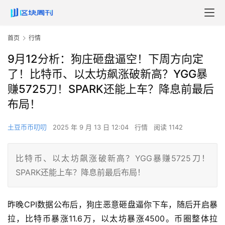
首页
行情
9月12分析：狗庄砸盘逼空！下周方向定
了！比特币、以太坊飙涨破新高？YGG暴
赚5725刀！SPARK还能上车？降息前最后
布局！
土豆币币叨叨
2025 年 9 月 13 日 12:04
行情
阅读 1142
比特币、以太坊飙涨破新高？YGG暴赚5725刀！
SPARK还能上车？降息前最后布局！
昨晚CPI数据公布后，狗庄恶意砸盘逼你下车，随后开启暴
拉，比特币暴涨11.6万，以太坊暴涨4500。币圈整体拉