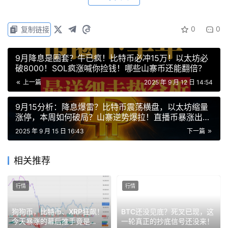
术上，比特币最高到了116200就开始回踩，比特币下一个
强压是在117500附近，自己留意一下。
0
0
复制链接
目前正处在1.515-1.618强阻力区，主力博弈激烈，可能出现
9月降息是圈套？牛已疯！比特币必冲15万！以太坊必
假突破清理空头止损，从而为后续反转或进一步上涨铺路。
破8000！SOL疯涨喊你捡钱！哪些山寨币还能翻倍？
上一篇
2025 年 9 月 12 日 14:54
9月15分析：降息爆雷？比特币震荡横盘，以太坊缩量
策略：今日关注114990位置，持稳此位多头趋势延续，上
涨停，本周如何破局？山寨逆势爆拉！直播币暴涨出
圈！十亿盘要来了？
方压力位116270、117400、118315。若跌破114990，1小
2025 年 9 月 15 日 16:43
下一篇
时级回调，支撑位114070、113130、112100。
相关推荐
ETH
行情
行情
以太坊强势冲破4480-4490这个压力区间，之前底部横了
很久，现在也涨起来了并且日线横盘区的顶也突破了，那下
狗狗币，比特币、XRP狂飙！
BTC还没见底？死叉已现，这
今天暴涨的幕后推手竟是…
一轮真正的抄底信号还没来！
一个大的压力区间就是4630-4660了！