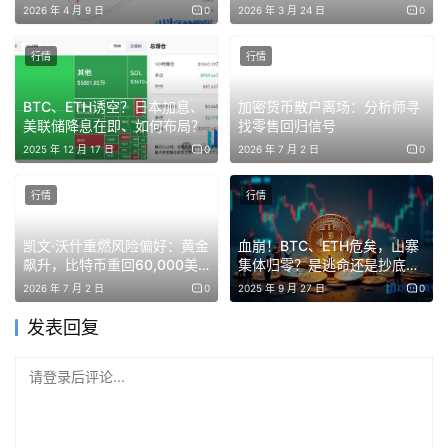
2026 年 4 月 9 日
0
2026 年 3 月 24 日
0
今晚会不会再来一波大的？别只当观
行情
行情
众，市场每天在筛人：有人被洗成韭
BTC、ETH诱空？日本加息、
加密货币散户离场：分析师寻
菜，有人靠一次正确的节奏把账户拉
美联储降息在即、如何布局？
找零售回归信号
绿。关键就在于你看清分水岭，敢不敢
2025 年 12 月 17 日
0
2026 年 7 月 2 日
0
按规则执行。
行情
行情
凯文·沃什重燃风险偏好：黄金
血崩！BTC、ETH危矣，山寨
飙升，比特币重回60,000美
集体归零？是逃命还是抄底？
策略：今日关注4486位置，守住此位多头趋势延续，上方
元
$AVNT逆势发“工资”，Alpha
2026 年 7 月 2 日
0
2025 年 9 月 27 日
0
新币如何挖掘黑马币？
压力位4539、4571、4598。若跌破4486，1小时级回
发表回复
调，支撑位4448、4405、4370。
请登录后评论...
提醒：目前市场只是冲高回落，关注我今天给的位置，操作
上规避追涨杀跌。想做空的兄弟悠着点，今天是周五，晚上
可能有大波动！