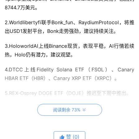
8744.7万美元。
2.Worldlibertyfi联手Bonk_fun、RaydiumProtocol，将推
出USD1发射平台，Bonk走势强劲，建议持续关注。
3.HoloworldAI上线Binance现货，表现平稳，AI行情若续
热，Holo仍有潜力，建议观望。
4.DTCC上线Fidelity Solana ETF（FSOL）、Canary 
HBAR ETF（HBR）、Canary XRP ETF（XRPC）。
5.REX-Osprey DOGE ETF（DOJE）推迟至下周中推出。
6.蚂蚁数科与朗新科技共同宣布成立”蚂蚁链信”。
阅读剩余 73%
BTC
赞
(0)
比特币连涨两天，走势强劲，中期目标117000-119000。技