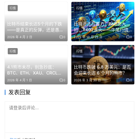
行情
行情
比特币结束长达5个月的下跌
比特币还在蓄力？BNB憋大
——是真正的反弹，还是愚人
招、X402点火——牛尾行情
节的炒作？
的味儿又回来了！
2026 年 4 月 2 日
0
2025 年 10 月 29 日
0
行情
行情
山寨
4.1熊市未尽，别急抄底：
比特币跌破 6.8 万美元：是否
盘面太强势了基本不回踩，尤其SOL、AVAX、HYPE、
BTC、ETH、XAU、CRCL行
会迎来长达 6 个月的熊市？
情趋势解析
BCH、BNB都是走势最强的。这下BNB突破1000没啥悬
2026 年 4 月 1 日
0
2026 年 3 月 30 日
0
念，现在它已经涨到995了，即将到达分析目标。大家，能
发表回复
选强的就选强势的币。
请登录后评论...
DOGE
狗狗币在2021年降息之后，一天暴涨8