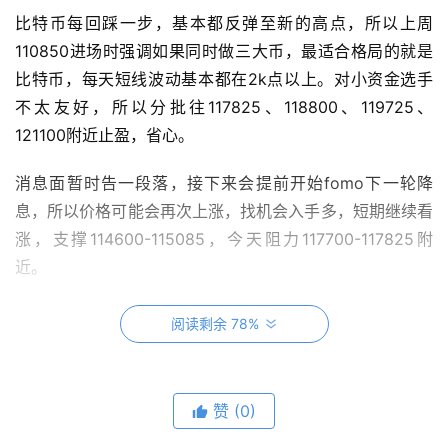
比特币每回踩一步，基本都反弹至新的高点，所以上周
110850进场时强调如果同时做三大币，最适合格局的就是
比特币，每天短线波动基本都在2k点以上。对小资金选手
不太友好，所以分批往117825、118800、119725、
121100附近止盈，省心。
消息面暂时告一段落，接下来会提前开始fomo下一轮降
息，所以价格可能会再次上涨，找机会入手多，短期继续看
涨，支撑114600-115085，今天阻力117700-117825附
近。
阅读剩余 78%
赞
(0)