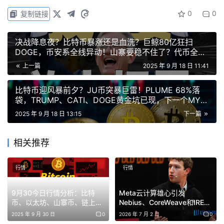
0
0
复制链接
ETH
决战降息夜？比特币暴涨还是血洗？巨鲸80亿狂扫
昨天以太坊在降息公布前先下跌，随后美联储宣布降息25
DOGE，币安系全线异动！山寨要稳不住了？代币全攻
略来了
个基点，符合市场预期，价格开始反弹。之前预判也是先跌
上一篇
2025 年 9 月 18 日 11:41
后涨，但多单已提前离场。
比特币迎风暴前夕？JU币突暴巨雷！PLUME 68%落
袋，TRUMP、CATI、DOGE黄金坑已现，下一个MYX
接下来走势较明朗，小级别回踩可考虑做多，短期继续看
要爆？
2025 年 9 月 18 日 13:15
下一篇
涨，可能提前下一轮降息。建议在4550-4570区间回踩时
入手多单，和约日常仓位需要安排最小，短线单只能每24
相关推荐
小时一单，快进快出。
行情
行情
9月30今日行情分析：比特
Meta云计算雄心引发
币、以太坊、山寨币、链上土
Nebius、CoreWeave和IREN
狗策略！MEME回归，主线锁
股价暴跌
2025 年 9 月 30 日
0
2026 年 7 月 2 日
0
定4大板块！