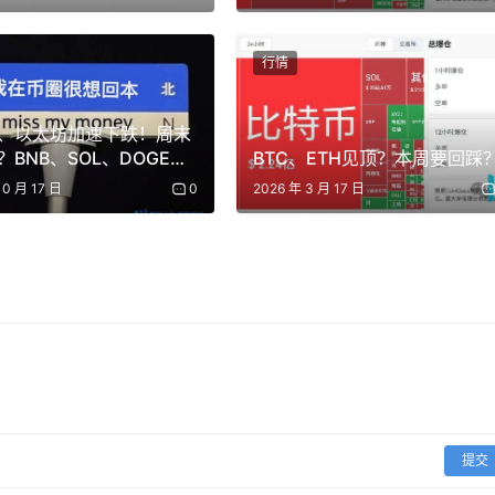
行情
力度强，上方压力位4516、4556、4604。若未站稳4476，
、以太坊加速下跌！周末
？BNB、SOL、DOGE最
BTC、ETH见顶？本周要回踩
05、4370支撑。
浪？
10 月 17 日
0
2026 年 3 月 17 日
季。链上发射器板块的两位代表：PUMP和FORM，一个回调，
提交