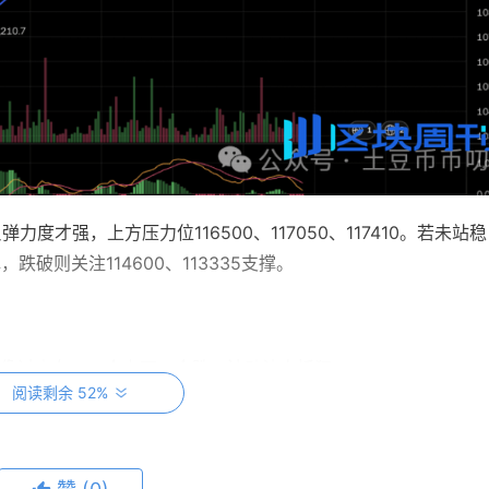
力度才强，上方压力位116500、117050、117410。若未站稳
，跌破则关注114600、113335支撑。
格像过山车，一会上下一会跌，波动让人抓狂。
阅读剩余 52%
内，振幅逐渐收窄，低点却在悄悄抬高。现在支撑稳稳在4400，
短线晃悠，长线看涨，稳住别慌！