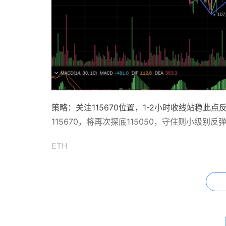
策略：关注115670位置，1-2小时收线站稳此点反弹
115670，将再次探底115050，守住则小级别反弹
ETH
以太坊行情，短期看K线（小时或分钟级），价
但拉长时间看，过去一个月ETH一直在震荡区间
期无论怎么折腾，跌破的可能性很小。简言之：