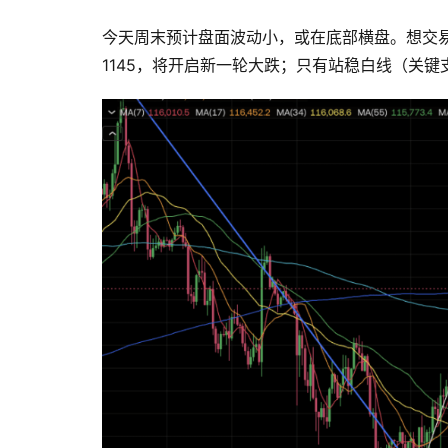
今天周末预计盘面波动小，或在底部横盘。想交
1145，将开启新一轮大跌；只有站稳白线（关