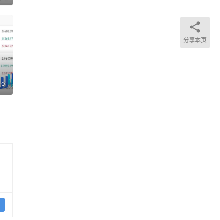
分享本页
将再
？
0
一个