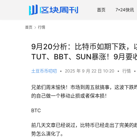
首页
7*24快讯
首页
行情
9月20分析：比特币如期下跌，
TUT、BBT、SUN暴涨！9月
土豆币币叨叨
•
2025 年 9 月 22 日 10:20
•
行情
•
兄弟们周末愉快！市场到周五就搞事，这波下跌
的自己做一个移动止损或者保本损！
BTC
前几天文章已经说过，比特币已经走出了完美的
势怎么演化了。