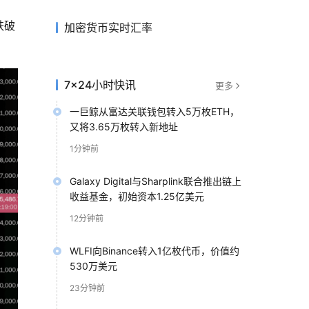
跌破
加密货币实时汇率
7×24小时快讯
更多
一巨鲸从富达关联钱包转入5万枚ETH，
又将3.65万枚转入新地址
1分钟前
Galaxy Digital与Sharplink联合推出链上
收益基金，初始资本1.25亿美元
12分钟前
WLFI向Binance转入1亿枚代币，价值约
530万美元
23分钟前