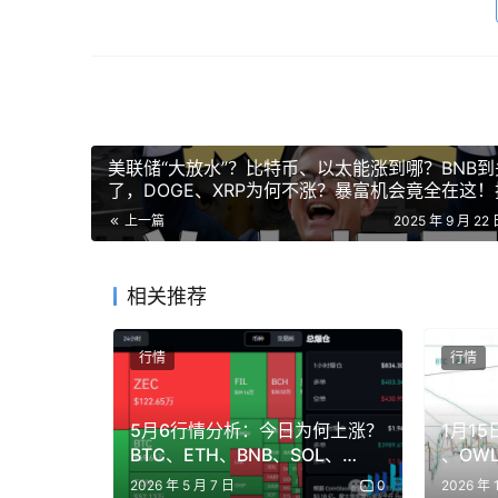
美联储“大放水”？比特币、以太能涨到哪？BNB到
了，DOGE、XRP为何不涨？暴富机会竟全在这！
Jobless等自由？
上一篇
2025 年 9 月 22 
相关推荐
行情
行情
5月6行情分析：今日为何上涨？
1月15
BTC、ETH、BNB、SOL、
、OW
STORJ、WIF、ZEC、D、HIVE
2026 年 5 月 7 日
0
2026 年 