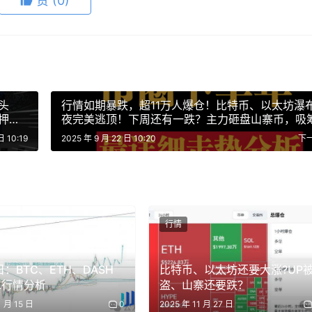
赞
(0)
头
行情如期暴跌，超11万人爆仓！比特币、以太坊瀑
押注
夜完美逃顶！下周还有一跌？主力砸盘山寨币，吸
是真跑路？
日 10:19
2025 年 9 月 22 日 10:20
下
行情
日：BTC、ETH、DASH
比特币、以太坊还要大涨?UP
L行情分析
盗、山寨还要跌？
1 月 15 日
0
2025 年 11 月 27 日