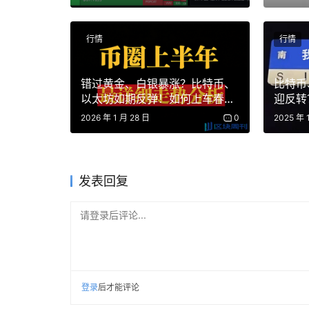
山寨币操作建议！
行情
行情
策略：关注4476位置，1-2小时收线站稳此点反弹
错过黄金、白银暴涨？比特币、
比特币
以太坊如期反弹！如何上车春节
迎反转
次探底4435，守住则小级别反弹，跌破则关注44
前大行情？ASTER、UNI、
后主升
2026 年 1 月 28 日
0
2025 年 
HYPE、CORE、SUI
山寨
依然属于微策略、平台币、合约 + 单机币的山寨
发表回复
直接崩了…
请登录后评论...
登录
后才能评论