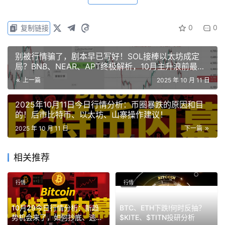
之前就提醒过，只持有USDT和USDC，其他稳定币风险极
高。还记得LUNA和USTC的惨痛教训吗？稳定币一旦崩
0
0
复制链接
盘，直接归零！USDE昨晚脱钩后恢复是因为现在是牛市，
项目方有资金支撑。但熊市来临，脱钩的稳定币大概率归
别被行情骗了，剧本早已写好！SOL接棒以太坊成定
零，还可能拖垮整个市场。
局？BNB、NEAR、APT终极解析，10月主升浪前最后
布局？
上一篇
2025 年 10 月 11 日
爆插的时候，交易所都宕机了，无法提供流动性！
2025年10月11日今日行情分析：币圈暴跌的原因和目
存的钱都提不出，也没法划转，甚至明明有钱，还显示余额
的！后市比特币、以太坊、山寨操作建议！
为0，想抄底都不行，设了止损也能给你穿了。这次市场踩
2025 年 10 月 11 日
下一篇
踏，是近年最严重的黑天鹅事件。建议别玩合约、不加杠
杆，保住本金最重要。
相关推荐
虽然币圈大跌，但大机会才刚刚开始！
行情
行情
之前从盘面上看到BTC和ETH是有大跌之势，我在10月7号
10月29今日行情分析：新趋
BTC、ETH下跌!何时反抽？
文章提醒大家：“无论市场多乐观，大家都需谨慎，控制风
势机会来了，如何抄底、逃
$KITE、$TITN投研分析