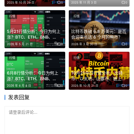
险，避免盲目追高”。再早些10月1号也给大家提醒小心有大
顶？比特币、以太坊、山寨
2025 年 10 月 29 日
0
2025 年 11 月 3 日
0
币、链上土狗策略！
的利空消息，最终被市场来一波回马枪，真狠，没有任何消
行情
行情
息，就是涨、涨、涨破新高。
5月21行情分析：今日为何上
比特币跌破 6.8 万美元：是否
出于盘感，说出点居安思危的话，有些人受不了了。不过还
涨？BTC、ETH、BNB、
会迎来长达 6 个月的熊市？
好，市场需要洗牌，洗牌了气才通了，大家也不至于在场内
SOL、EDEN、
2026 年 5 月 21 日
0
2026 年 3 月 30 日
0
1000CHEEMS、FIDA、
温水煮青蛙，洗盘它只是一个过程，账户还会回到原位的，
ATA、VIC山寨币操作建议！
所以大家也不需要太担心。
行情
行情
回看2020年3月12，整个市场出现了大级别的黑天鹅，整
6月8行情分析：今日为何上
10月21今日行情分析：比特
涨？BTC、ETH、BNB、
币、以太坊、山寨币、链上土
个山寨市场的跌幅高达80%以上，连续两天，正好赶上怡
SOL、ALLO、ATM、
狗策略！
2026 年 6 月 8 日
0
2025 年 10 月 21 日
0
情，估计当时场内很多人是绝望的。但你看后来，哪个币子
BANK、HOME、OPN山寨币
操作建议！
不是创新高，所以这不是结束，因为每一次的暴跌都是大级
发表回复
别行情的开始。如果你子弹宽裕，那么一定要提前准备好，
请登录后评论...
因为当市场99%的人都不敢操作的时候，当市场面临重大洗
牌时，风险最大同时也是机会最大的时刻！