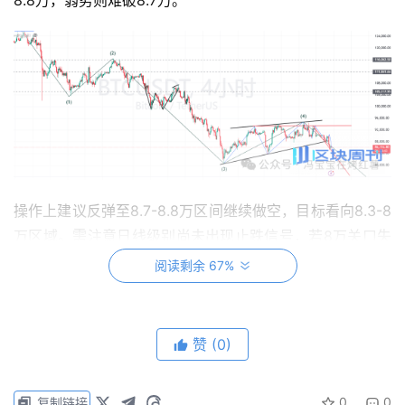
操作上建议反弹至8.7-8.8万区间继续做空，目标看向8.3-8
万区域。需注意日线级别尚未出现止跌信号，若8万关口失
守，下行目标将指向7.5万。当前整体趋势依然向下，切勿
阅读剩余 67%
盲目抄底。
ETH
赞
(0)
以太坊看跌旗型形态已基本走完。最初的快速下跌构成“旗
杆”，随后盘整形成“旗面”，接着价格再度急速下跌。很多人
0
0
复制链接