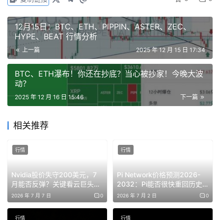
昨天误以为是震荡矩形而看涨做多，结果形态诱多后迅速转
跌。走势如预期一致，在假突破后立即开始下跌。
12月15日：BTC、ETH、PIPPIN、ASTER、ZEC、
HYPE、BEAT 行情分析
4小时图显示跌势可能继续，接下来有两种情况：要么直接
上一篇
2025 年 12 月 15 日 17:34
下跌，简单干脆；要么先反弹再跌。个人认为反弹后做空更
BTC、ETH瀑布！你还在抄底？当心被抄家！今晚大波
稳妥，因为直线下跌容易出现快速反弹。
动？
2025 年 12 月 16 日 15:46
下一篇
今晚的非农数据影响可能不大，但如果利好，可能推动短线
相关推荐
反弹。反弹高点预计在3030-3050区间，做空可参考3044
附近，这是旗型下沿转压力的位置。之后若继续下跌，目标
行情
行情
看2730-2780一带。
Nvidia股价失守200美元，7
Pi Network价格预测2026-
月能否反弹？关键看云巨头AI
2032：Pi能否很快重回历史
山寨
支出
高点？
2026 年 7 月 7 日
0
2026 年 7 月 2 日
0
很多人问我山寨币在什么位置可以抄底？
行情
行情