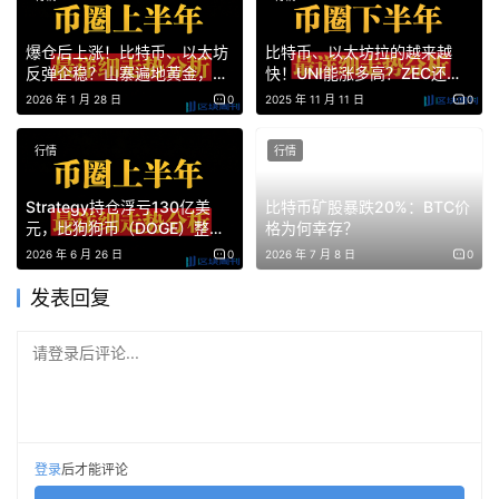
答：说实话，无法精准预测，但我有一个方法可以供大家参
爆仓后上涨！比特币、以太坊
比特币、以太坊拉的越来越
考，1011黑天鹅那一波插针附近的位置，向上浮动10%都可
反弹企稳？山寨遍地黄金，高
快！UNI能涨多高？ZEC还能
空低多太香了！
追？牛市重启了还是死猫跳？
以考虑尝试博反弹。
2026 年 1 月 28 日
0
2025 年 11 月 11 日
0
比如：$ENA 约 0.1313附近，$DOGE 约 0.095附近，
行情
行情
$ADA 约 0.27附近，$LINK 约 7.9附近，这些位置向上浮动
Strategy持仓浮亏130亿美
比特币矿股暴跌20%：BTC价
10%左右都可以，因为1011黑天鹅做市场无法下单护盘，这
元，比狗狗币（DOGE）整个
格为何幸存？
些插针出来的位置可能就是这些山寨的真实价值。
市值还多！
2026 年 6 月 26 日
0
2026 年 7 月 8 日
0
发表回复
请登录后评论...
当然，庄家未必会让币价回到这里，所以只建议在关键点位
附近小范围试探。目前有的山寨币已经跌破1011的价格了，
在什么位置抄底？这种山寨你还抄个毛啊，小心它反过来抄
了你的家。
登录
后才能评论