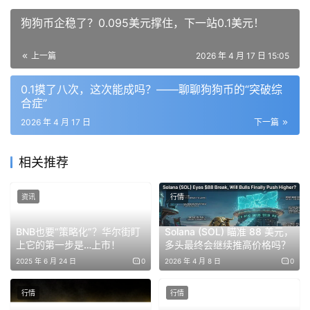
至于山寨板块，在主流上涨后进入缩量整理阶段，资金开始
狗狗币企稳了？0.095美元撑住，下一站0.1美元！
集中在铭文、质押、体育等局部赛道，带来短期爆发机会。
上一篇
2026 年 4 月 17 日 15:05
但这种结构性行情往往不可持续，一旦主流转弱或情绪降
温，资金撤离速度也会很快，回调风险正在逐步累积。
0.1摸了八次，这次能成吗？——聊聊狗狗币的“突破综
合症”
行情还没走完，但已经进入高风险区间——机会在回调里，
2026 年 4 月 17 日
下一篇
不在追涨中。
相关推荐
然而这一轮山寨妖币盛行，市场情绪已经被彻底点燃。
像 
ORDI
，24 小时直接暴涨近 200%，三天翻了几倍；
资讯
行情
SIREN
 也一度冲到高位，但链上数据显示筹码再次高度集
BNB也要“策略化”？华尔街盯
Solana (SOL) 瞄准 88 美元，
中，典型的“妖币”特征开始显现。这种行情看起来很猛，本
上它的第一步是…上市！
多头最终会继续推高价格吗？
质却是高控盘下的情绪放大，参与难度和风险都在同步提
2025 年 6 月 24 日
0
2026 年 4 月 8 日
0
升。
行情
行情