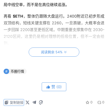
局中线空单，而不是在高位继续追涨。
再看 
$ETH
，整体仍跟随大盘运行。2400附近已初步形成
双顶结构，短线关键支撑在 2260，一旦跌破，大概率会进
一步回踩 2200甚至更低区域。中期重要支撑集中在 2030-
2120区间，这里仍是相对理想的低吸位置，但不一定会给
到。
阅读剩余 54%
币圈行情
赞
(0)
整体思路上，现货更适合分批低吸、耐心持有；合约则以回
0
0
复制链接
调做多为主，但必须控制节奏，避免在高位追涨。