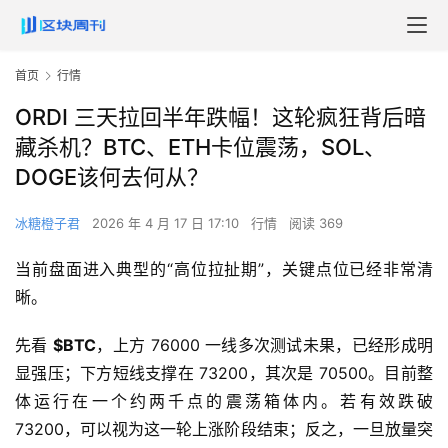
首页
行情
ORDI 三天拉回半年跌幅！这轮疯狂背后暗
藏杀机？BTC、ETH卡位震荡，SOL、
DOGE该何去何从？
冰糖橙子君
2026 年 4 月 17 日 17:10
行情
阅读 369
当前盘面进入典型的“高位拉扯期”，关键点位已经非常清
晰。
先看 
$BTC
，上方 76000 一线多次测试未果，已经形成明
显强压；下方短线支撑在 73200，其次是 70500。目前整
体运行在一个约两千点的震荡箱体内。若有效跌破 
73200，可以视为这一轮上涨阶段结束；反之，一旦放量突