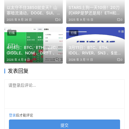
以太守不住3850就变天？山
STARS土狗一天10倍！20刀
寨暗流涌动，DOGE、SUI、
的XRP是梦还是局！ETH和
主流补涨这边，
$SOL
 的节奏相对清晰。前面回踩低位后顺
SOL静待起飞！下一轮爆发主
DOGE又在酝酿什么？下一个
2025 年 9 月 26 日
0
2025 年 9 月 15 日
0
利承接，目前进入反弹阶段，短线先看 92 一线压力，若能
线已现？
大机会又是谁？X Layer生态
持续升温！
稳住，有机会继续向上试探 100 关口，整体还是跟随市场
行情
行情
节奏灵活应对。
4月8日：BTC、ETH、ZEC、
3月11日：BTC、ETH、
再看几个结构比较标准的标的：
GIGGLE、NOM 、DRIFT 、
IDOL、RIVER、SN3 、$龙虾
JOE行情分析
行情分析
2026 年 4 月 8 日
0
2026 年 3 月 11 日
0
$SSV 
走出了典型的杯柄形态，前期圆底完成后在“柄部”震
发表回复
荡蓄力，随后放量突破，当前只要价格守在关键位上方，整
体结构依旧偏强，仍有延续空间。
请登录后评论...
$CAKE 
同样是类似的形态，日线突破后重新站稳关键位
置，说明资金在持续承接。只要不跌回颈线下方，上升趋势
就还在。
登录
后才能评论
提交
至于
 $DOGE
，依旧维持震荡节奏，短线关键在 0.1 这个位