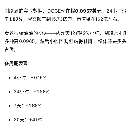
刚刷到的实时数据：DOGE现在报
0.0957美元
，24小时涨
了
1.87%
，成交额干到15.73亿刀，市值稳在162亿左右。
看这根绿油油的K线——从昨天12点那波小红，到凌晨4点
多冲高0.0965，然后小幅回调但站得住脚，整体还是多头
占优。
各周期表现
：
4小时：+0.19%
24小时：+1.86%
7天：+1.66%
30天：+4.9%