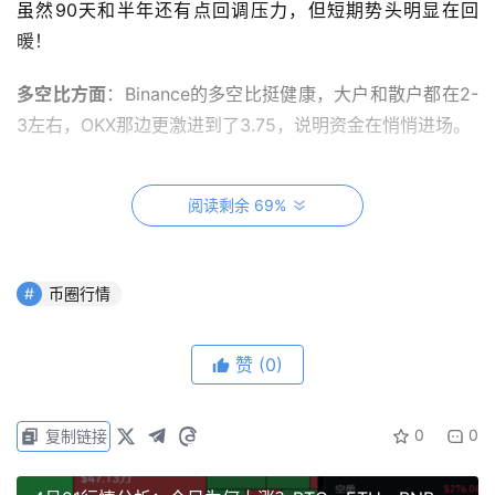
虽然90天和半年还有点回调压力，但短期势头明显在回
暖！
多空比方面
：Binance的多空比挺健康，大户和散户都在2-
3左右，OKX那边更激进到了3.75，说明资金在悄悄进场。
🔥 二、为什么突然涨了？
阅读剩余 69%
最近DOGE直接干翻比特币和以太坊，4月16号那波一度冲
到快0.10刀，涨幅4.5%，把一堆山寨币甩在身后。
币圈行情
核心催化剂：X平台又搞事情了！
赞
(0)
Smart Cashtags功能上线，美国和加拿大用户可以直接在
推文里看实时DOGE价格、挂单交易，摩擦力直接归零。
0
0
复制链接
虽然X Money 4月beta首发是法币优先（P2P转账、Visa