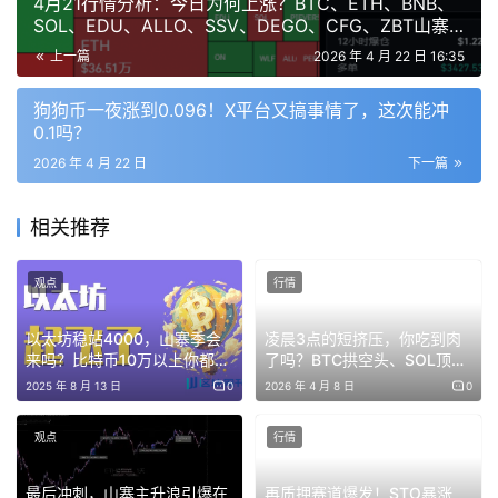
4月21行情分析：今日为何上涨？BTC、ETH、BNB、
卡、6%收益），没直接塞DOGE进去，但社区早就把“人民
SOL、EDU、ALLO、SSV、DEGO、CFG、ZBT山寨
货币”标签贴死了——一有风吹草动，DOGE就先冲！
币操作建议！
上一篇
2026 年 4 月 22 日 16:35
机构资金也闻着味儿来了：DOGE ETF讨论、链上Doginals
狗狗币一夜涨到0.096！X平台又搞事情了，这次能冲
铭文活跃度都在涨，网络交易量稳中有升。
0.1吗？
2026 年 4 月 22 日
下一篇
🌍 三、大环境也在帮忙
相关推荐
特朗普第二任期，马斯克的DOGE（政府效率部门）天天在
观点
行情
砍浪费，据说FY26能省1500亿刀。这股“反官僚、亲创新”
的风气，间接把加密市场情绪带起来了。
以太坊稳站4000，山寨季会
凌晨3点的短挤压，你吃到肉
来吗？比特币10万以上你都敢
了吗？BTC拱空头、SOL顶背
比特币最近在7万刀附近震荡，meme板块轮动明显。
买，但4K以上的ETH你为何会
离、DOGE情绪炸，完整复盘
2025 年 8 月 13 日
0
2026 年 4 月 8 日
0
犹豫？
来了
DOGE这种老资格+强叙事币，自然成了资金避风港。
观点
行情
X Money虽然首发没DOGE，但谁都知道马斯克那句“人民
的货币”不是白说的——未来支付整合的预期，够咱们喝好
最后冲刺，山寨主升浪引爆在
再质押赛道爆发！STO暴涨