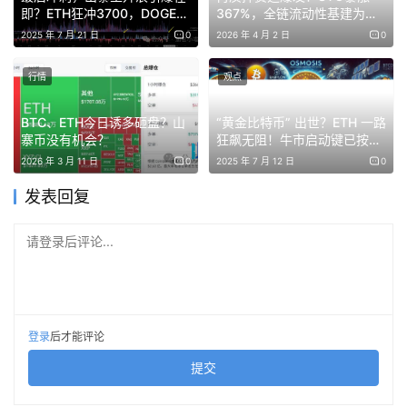
即？ETH狂冲3700，DOGE已
367%，全链流动性基建为何
几波汤了。
经坐不住了？LTC、RAY开始
受追捧？
2025 年 7 月 21 日
0
2026 年 4 月 2 日
0
躁动了！你还要继续看戏？
加上4月传统上就是加密季节性回暖期，兄弟们，是不是感
行情
观点
觉春天真来了？
BTC、ETH今日诱多砸盘？山
“黄金比特币” 出世？ETH 一路
📐 四、技术面与操作建议
寨币没有机会？
狂飙无阻！牛市启动键已按，
这波考验下追不追？我押这几
2026 年 3 月 11 日
0
2025 年 7 月 12 日
0
个山寨 5 倍起步！
关键点位
：
发表回复
上方阻力：
0.098-0.10刀
，一旦有效站稳，下一站直
请登录后评论...
接奔0.11-0.15
下方支撑：
0.092-0.09
，昨天低点都守住了
登录
后才能评论
技术指标
：RSI中性没超买，MACD金叉迹象明显。
提交
长期逻辑
：DOGE一年通胀率已经在往3.1%走，供应越来越