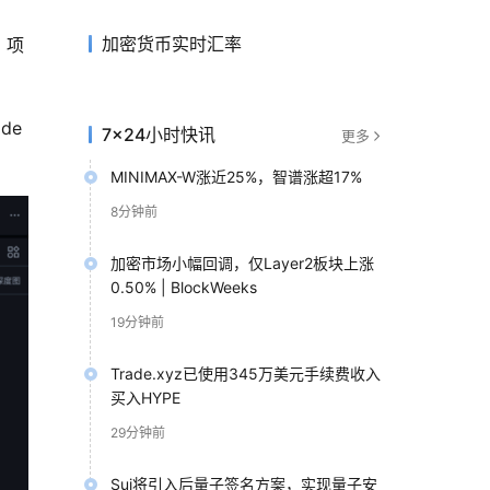
加密货币实时汇率
，项
de
7×24小时快讯
更多
MINIMAX-W涨近25%，智谱涨超17%
8分钟前
加密市场小幅回调，仅Layer2板块上涨
0.50% | BlockWeeks
19分钟前
Trade.xyz已使用345万美元手续费收入
买入HYPE
29分钟前
Sui将引入后量子签名方案，实现量子安