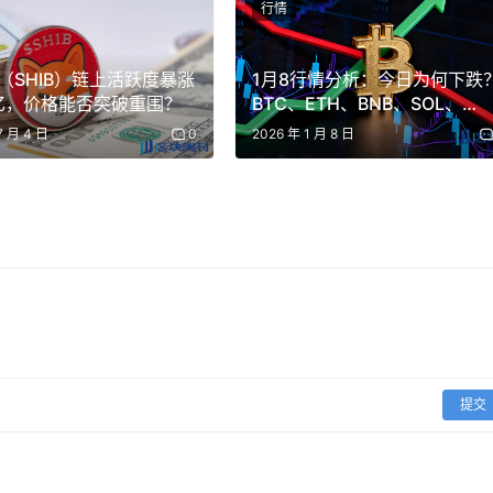
行情
（SHIB）链上活跃度暴涨
1月8行情分析：今日为何下跌
0亿，价格能否突破重围？
BTC、ETH、BNB、SOL、
FXS、ZKP、BREV、
7 月 4 日
0
2026 年 1 月 8 日
BROCCOLI714山寨币操作建
议！
提交