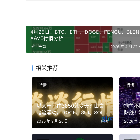
4月25日：BTC、ETH、DOGE、PENGU、BLEND
AAVE行情分析
上一篇
2026 年 4 月 27 
相关推荐
行情
行情
以太守不住3850就变天？山寨
抛售不
暗流涌动，DOGE、SUI、SOL
防线！
静待起飞！下一轮爆发主线已
元？
2025 年 9 月 26 日
0
2026 年 
现？