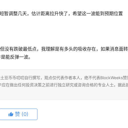
，短暂调整几天，估计距离拉升快了，希望这一波能到预期位置
，但没有跌破最低点，我理解是有多头的吸收存在，如果消息面
许是能反弹一波。
者土豆币币叨叨自行撰写，观点仅代表作者本人，绝不代表BlockWeeks赞
户应在做出任何投资决策之前进行独立研究或咨询合格的专业人士。据此
赞
(0)