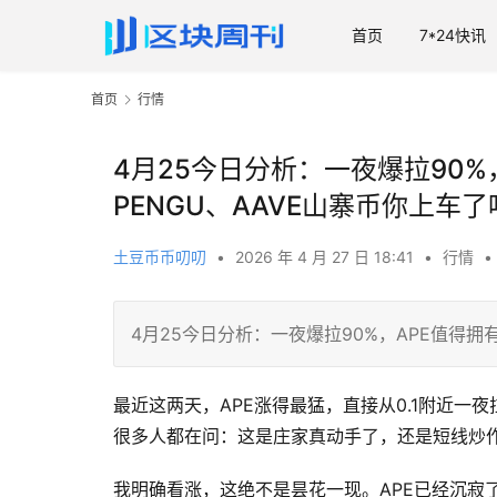
首页
7*24快讯
首页
行情
4月25今日分析：一夜爆拉90%，
PENGU、AAVE山寨币你上车了
土豆币币叨叨
•
2026 年 4 月 27 日 18:41
•
行情
•
4月25今日分析：一夜爆拉90%，APE值得拥有
最近这两天，APE涨得最猛，直接从0.1附近一夜拉到
很多人都在问：这是庄家真动手了，还是短线炒
我明确看涨，这绝不是昙花一现。APE已经沉寂