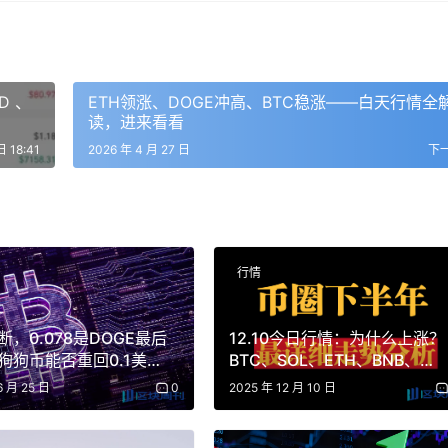
 、
ETH领涨、DOGE冲高、BTC稳涨——白天行情全
读，进来看看
日 18:41
2026 年 4 月 27 日
下
行情
断，0.078是DOGE最后
12.10今日行情：为什么上涨？
狗狗币能否重回0.1美
BTC、SOL、ETH、BNB、
AAVE、DASH、SYRUP、
6 月 25 日
0
2025 年 12 月 10 日
Mubarakah操作分析！