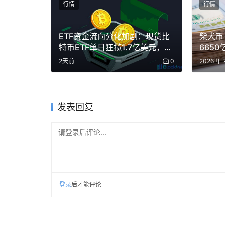
行情
行情
ETF资金流向分化加剧：现货比
柴犬币
特币ETF单日狂揽1.7亿美元，以
665
太坊ETF却净流出1140万
2天前
0
2026 年 
发表回复
请登录后评论...
登录
后才能评论