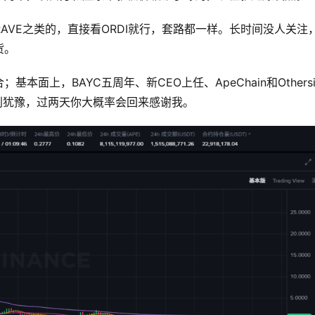
RAVE之类的，直接看ORDI就行，套路都一样。长时间没人关注
货。
面上，BAYC五周年、新CEO上任、ApeChain和Othersi
，别犹豫，过两天你大概率会回来感谢我。