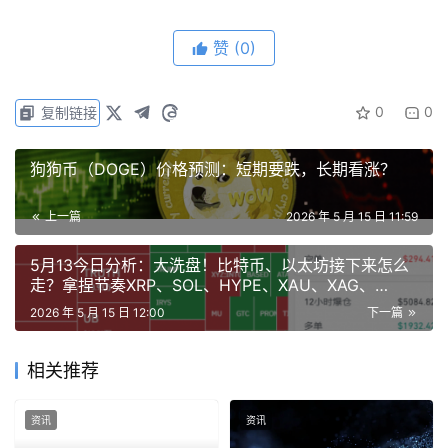
赞
(0)
当前阶段核心还是一句话：短线震荡偏空，中期结构未坏。
0
0
复制链接
不要被情绪带着追涨杀跌，耐心等关键位置，才更容易拿到
真正有性价比的筹码。
狗狗币（DOGE）价格预测：短期要跌，长期看涨？
在当前宏观偏空的环境下，山寨市场并没有出现全面普涨，
上一篇
2026 年 5 月 15 日 11:59
资金明显开始向少数具备叙事、流动性和机构关注的赛道集
中，市场正在进入“强者恒强、弱者淘汰”的阶段。像 
5月13今日分析：大洗盘！比特币、以太坊接下来怎么
RWA、AI 算力、头部公链等方向，虽然近期表现亮眼，但
走？拿捏节奏XRP、SOL、HYPE、XAU、XAG、
TAO、DOLO、LAB、KGEN
短时间涨幅已经不小，高位获利盘越来越重，回调压力也在
2026 年 5 月 15 日 12:00
下一篇
同步累积。
相关推荐
以 ONDO 为代表的RWA龙头，月初以来接近翻倍，近期已
经出现高位放量回落迹象。一旦市场情绪转弱，这类涨幅过
资讯
资讯
大的强势币，很容易出现集中止盈，导致快速下探。而大量