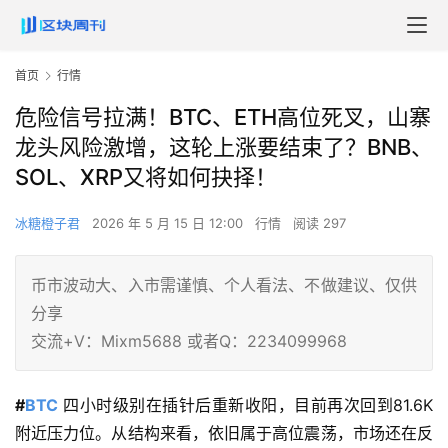
首页
行情
危险信号拉满！BTC、ETH高位死叉，山寨
龙头风险激增，这轮上涨要结束了？BNB、
SOL、XRP又将如何抉择！
冰糖橙子君
2026 年 5 月 15 日 12:00
行情
阅读 297
币市波动大、入市需谨慎、个人看法、不做建议、仅供
分享
交流+V：Mixm5688 或者Q：2234099968
#
BTC
 四小时级别在插针后重新收阳，目前再次回到81.6K
附近压力位。从结构来看，依旧属于高位震荡，市场还在反