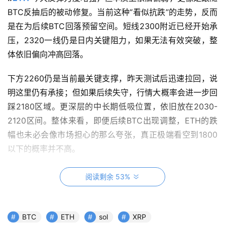
BTC反抽后的被动修复。当前这种“看似抗跌”的走势，反而
是在为后续BTC回落预留空间。短线2300附近已经开始承
压，2320一线仍是日内关键阻力，如果无法有效突破，整
体依旧偏向冲高回落。
下方2260仍是当前最关键支撑，昨天测试后迅速拉回，说
明这里仍有承接；但如果后续失守，行情大概率会进一步回
踩2180区域。更深层的中长期低吸位置，依旧放在2030-
2120区间。整体来看，即便后续BTC出现调整，ETH的跌
幅也未必会像市场担心的那么夸张，真正极端看空到1800
以下的概率并不高。
阅读剩余 53%
BTC
ETH
sol
XRP