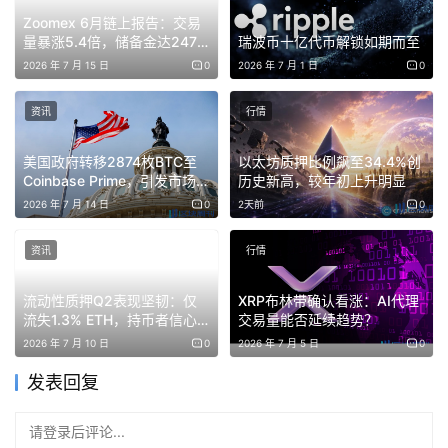
中小市值山寨则依旧处于流动性流失阶段，没有资金承接，
Zoomex 6月链上报告：交易
量暴涨5.4倍，储备金达2470
瑞波币十亿代币解锁如期而至
高位缩量后往往容易陷入阴跌。
万美元，多链资产布局深化
2026 年 7 月 15 日
0
2026 年 7 月 1 日
0
近期主流币补涨行情整体表现不错，从DOGE、SOL到
资讯
行情
BNB，资金轮动已经比较明显。
美国政府转移2874枚BTC至
以太坊质押比例飙至34.4%创
BNB
这波从640-650区间启动，目前已经接近目标区域，
Coinbase Prime，引发市场抛
历史新高，较年初上升明显
短线利润兑现一部分是比较合理的选择，剩余仓位则继续观
售担忧
2026 年 7 月 14 日
0
2天前
0
察后续能否进一步冲高。
资讯
行情
流动性质押Q2表现坚韧：仅
XRP布林带确认看涨：AI代理
流失1.3% ETH，持币者信心
交易量能否延续趋势？
XRP
当前重点关注1.30附近支撑，只要这个位置不破，整体
不减
2026 年 7 月 10 日
0
2026 年 7 月 5 日
0
结构问题不大；一旦失守，后面可能会进一步回踩更低区
域，因此仓位管理依旧重要。
发表回复
HYPE
前期已经完成一轮上涨空间，接下来更关注回踩后的
请登录后评论...