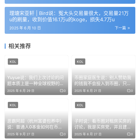
來看啊 傻逼可憐包含你不想刪掉推特都被我猜到了
理塘宋亚轩 | Bird说：冤大头交易量很大，交易量21万
u的刷量，收到价值16.1万u的koge，损失4.7万u
笑死人根本不可能放棄這些流量
2025 年 6 月 10 日
下一篇
一直在替自己找理由從猜錯後開始把前面自己說法慢慢的導
向用好幾篇文章來補足空缺然後再以用精神病人來蓋過去還
相关推荐
PUA觀眾為了把事情導向另一個角度
KOL
KOL
然後你就說會刪刪你媽逼現在說要賠付不刪帳？
Yuyue说：我们上次讨论的问
币圈家庭医生说：别人赞助我
這樣你懂了嗎 智障哈哈哈你在繼續博取流量你總有一天有
题本质上是一种全球视野的套
的钱我不会投入到币圈，只会
利
投入到生活，挑战还清100万
2025 年 6 月 29 日
0
2025 年 6 月 21 日
0
報應
负债
KOL
KOL
你的每一篇文章完全根本不符合精神病狀態懂？偏向性是高
智商博流量還有團隊在運行沒差啦你以前露出很多破綻了來
恶霸阿超（杭州富婆包养中）
子时说：看币圈对租房买房的
翻我的回覆啊我都有找出證據了
说：普通人0本金如何在币圈1
讨论，我是买房党，并且建议
年稳赚50万
配置房产
2025 年 9 月 27 日
0
2025 年 6 月 27 日
0