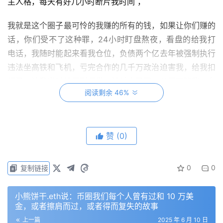
主人格，每天有好几小时断片我时间 ，
我就是这个圈子最可怜的我赚的所有的钱，如果让你们赚的
话，你们受不了这种罪，24小时盯盘熬夜，看盘的给我打
电话，我随时能起来看我仓位，负债两个亿去年被强制执行
违法坐高铁和飞机，亏完合作的几千万政治迫害我，给我扣
帽子，让我当时被严刑逼供，被关小黑屋，父母不管我，女
阅读剩余 46%
友给我戴绿帽子，去年一个月不见，再次见面屁股上被人贴
上出入平安，还他妈是没洗干净的，想洗掉怕被我发现，没
洗干净
赞
(0)
这四年有无数次割韭菜的机会都没有割，应是靠自己爬起来
0
0
复制链接
——————————
YGGGG说：笑死人就你這假演員也配出來小丑根本故意做
小熊饼干.eth说：币圈我们每个人曾有过和 10 万美
金，或者擦肩而过，或者得而复失的故事
出假精神病的測驗
上一篇
2025 年 6 月 10 日