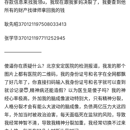
存款信息来找我领u，我现在跟我爹妈决裂了，我要查到他
所有的财产找律师拿回我的钱
耿先昭370121197508033413
张学华370121197711252945
————————
傻逼你在质疑什么？北京安定医院的检测报道，我发的那个
图片上都有医院的二维码，我的身份证号和名字在全网都飘
了好几年了，你直接扫码输入我身份证号和名字就可以查到
就诊记录😇,精神病还能造假？以为医生是傻子吗？我的神
经心率极高，外加我的脑成像波动特别大，只有精神分裂，
人格分裂才会有能么大波动的脑成像，负债两亿压力大这四
年，外加当时被政治迫害，每天面临死在监狱的风险，导致
我经常神智不清，导致我精神分裂加重，我经常切换不过来