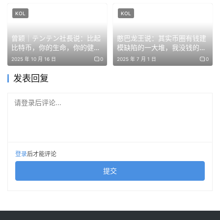
KOL
KOL
Source link 
曾颖｜テンテン社長说：比起
憨巴龙王说：其实币圈有钱建
比特币，你的生命，你的健
模缺陷的一大堆，我没钱的时
康，你的人生，才是独一无二
候，也有女朋友身高165-167
2025 年 10 月 16 日
0
2025 年 7 月 1 日
0
免责声明：本文提供的信息不是交易建议。BlockWeeks.com
的最最珍贵
的
不对根据本文提供的信息所做的任何投资承担责任。我们强烈
发表回复
建议在做出任何投资决策之前进行独立研究或咨询合格的专业
人士。
请登录后评论...
登录
后才能评论
提交