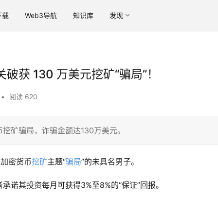
下载
Web3导航
知识库
发现
获 130 万美元挖矿“骗局”！
•
阅读 620
挖矿骗局，诈骗金额达130万美元。
的加密货币
挖矿
主题“
骗局
”的未具名男子。
承诺其投资每月可获得3%至8%的“保证”回报。