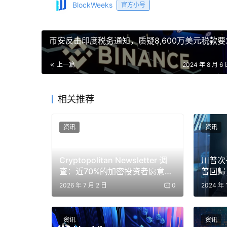
BlockWeeks
官方小号
币安反击印度税务通知，质疑8,600万美元税款要
上一篇
2024 年 8 月 6 
相关推荐
资讯
资讯
Cryptopolitan Newsletter 调
川普次
查：近70%的加密投资者愿意让
普回歸
AI代理控制钱包——但有条件
坦」並
2026 年 7 月 2 日
0
2024 年 
资讯
资讯