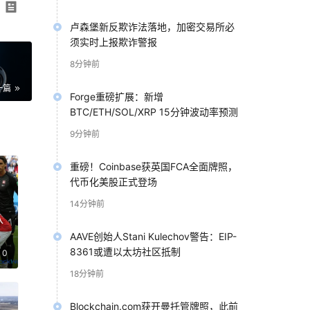
卢森堡新反欺诈法落地，加密交易所必
须实时上报欺诈警报
8分钟前
一篇
Forge重磅扩展：新增
BTC/ETH/SOL/XRP 15分钟波动率预测
9分钟前
重磅！Coinbase获英国FCA全面牌照，
代币化美股正式登场
14分钟前
八
西
AAVE创始人Stani Kulechov警告：EIP-
8361或遭以太坊社区抵制
0
18分钟前
Blockchain.com获开曼托管牌照，此前