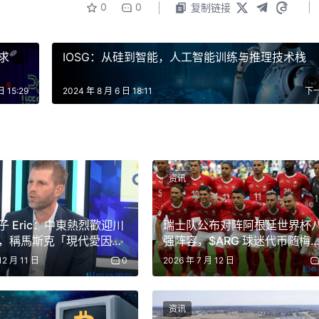
0
0
复制链接
求
IOSG：从硅到智能，人工智能训练与推理技术栈
日 15:29
2024 年 8 月 6 日 18:11
下
资讯
子 Eric：中東熱烈歡迎川
瑞士队公布对阵阿根廷世界杯
，稱馬斯克「現代愛因斯
强阵容，$ARG 球迷代币随梅
助推美國發展
表现暴涨12.4%
12 月 11 日
0
2026 年 7 月 12 日
资讯