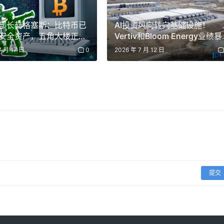
部长赫格塞斯：比特币已
AI投资风向转向基础设施！
安全资产，五角大楼正推
Vertiv和Bloom Energy业绩暴
级项目
涨，积压订单超150亿美元
7 月 17 日
0
2026 年 7 月 12 日
提交