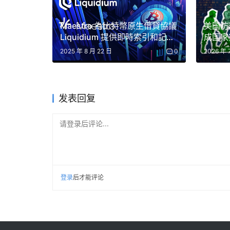
Maestro 為比特幣原生借貸協議
美国防
Liquidium 提供即時索引和記憶
成国家
體池感知功能
进机密
2025 年 8 月 22 日
0
2026 年 
发表回复
请登录后评论...
登录
后才能评论