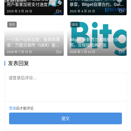
用戶看重加密支付速度，但安
暴雷，Bitget自爆合约，Gate
全疑慮影響普及
教科书级公关
2025 年 3 月 26 日
0
2025 年 4 月 25 日
0
Source link 
资讯
资讯
一个账户玩转加密、股票和黄
Bitget 获新西兰金融服务牌
免责声明：本文提供的信息不是交易建议。BlockWeeks.com
金：万能交易所（UEX）是什
照，合规版图再扩张
不对根据本文提供的信息所做的任何投资承担责任。我们强烈
么？
2026 年 7 月 15 日
0
2026 年 7 月 23 日
0
建议在做出任何投资决策之前进行独立研究或咨询合格的专业
发表回复
人士。
请登录后评论...
登录
后才能评论
提交