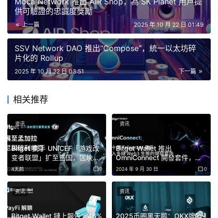
Moca Network 推出 AIR Shop，為 SK Planet 用戶提
將交易執行委託給智慧合約邏輯，從而實現基於穩定幣的
供可驗證的忠誠度獎勵
Gas 支付。在 Solana 上，系統利用原生 Paymaster 模型
上一篇
2025 年 10 月 22 日 01:49
來繞過對 SOL 的需求；而在 TRON 上，則透過能源租賃機
制來提取 Gas 成本。這兩種方法都消除了用戶在進行交易
SSV Network DAO 推出“Compose”，統一以太坊碎
片化的 Rollup
時持有或管理原生代幣的要求。
2025 年 10 月 22 日 03:51
下一篇
此次開發基於 Bitget Wallet 先前的 GetGas 系統，該系統
允許用戶在 14 個網路中使用 USDT、USDC、ETH 或
相关推荐
BGB 預付 Gas 費用。 GetGas 簡化了 Gas 管理，而新架
構則朝著完全 Gas 抽象化的方向發展，無需任何單獨的
资讯
资讯
Gas 充值。
Bitget 携手 UNICEF「游戏改
Bitget Wallet 推出
变者联盟」扩至三国，区块链
OmniConnect 開發套件，連
Bitget 錢包現已支援 24 條區塊鏈的跨鏈轉帳和兌換，使其
教育覆盖超 64 万青少年
接十億 Telegram 用戶至多鏈
4天前
0
2024 年 9 月 30 日
0
成為目前最全面的跨鏈基礎設施之一。未來的更新預計將擴
Web3 生態
展 Gas 提取功能，使其能夠支援跨鏈操作，從而進一步提
资讯
资讯
升無縫銜接、跨區塊鏈的用戶體驗。
Bitget Wallet 鏈上報告：46%
2025币圈黑天鹅：OKX牌照