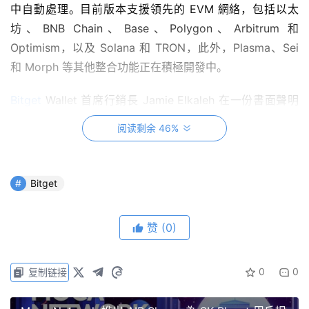
中自動處理。目前版本支援領先的 EVM 網絡，包括以太
坊、BNB Chain、Base、Polygon、Arbitrum 和
Optimism，以及 Solana 和 TRON，此外，Plasma、Sei
和 Morph 等其他整合功能正在積極開發中。
Bitget
Wallet 首席行銷長 Jamie Elkaleh 在一份書面聲明
中表示：“抽象 Gas 支付是實現自我託管規模化應用的基礎
阅读剩余 46%
性一步。它消除了區塊鏈中最頑固的摩擦之一。” Web3 —
需要在分散的生態系統中管理原生 gas 代幣，」他補充
道。
Bitget
Bitget 錢包將全面 Gas 抽象擴展到 24 個區塊
赞
(0)
鏈，實現無縫穩定幣交易
0
0
复制链接
實施 比特錢包不同區塊鏈的 Gas 成本提取方式有所不同。
在相容 EVM 的網路上，它利用 EIP-7702，允許外部帳戶