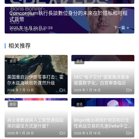
成本基礎，並標記出通常需要數小時才能修復的異常情況。
Concordium執行長談數位身分的未來在於隱私和可程
式貨幣
Koinly 從錢包、交易所和瀏覽器提取數據，然後利用人工智
2025 年 11 月 29 日 11:39
下一篇
慧技術匹配跨鏈轉賬，區分收入和資本收益，並識別重複條
目。它還能識別複雜事件，例如 LP 代幣鑄造或質押獎勵，
相关推荐
而無需用戶輸入。
Koinly 能夠協調跨完全不同區塊鏈的交易活動，因此非常適
资讯
资讯
合錢包分散在 MetaMask、Solana、Cosmos 和多個中心
美国重启对伊朗军事打击：霍
SEC“电子交付”提案推进基金
化交易所 (CEX) 的交易者。 Koinly 可以將分散的投資組合
尔木兹海峡局势骤然升级
披露数字化，白宫审查临近
轉化為清晰、便於審計的稅務文件。
2026 年 7 月 13 日
0
2026 年 7 月 18 日
0
硬幣追踪器
— 速度 + 智慧分類
资讯
资讯
將企業數據與人工智慧連接起
Bitget推出適用於現貨和衍生
來的最佳方式是什麼？
性商品交易的先進Delta中立
風險框架
2026 年 1 月 28 日
0
2026 年 5 月 19 日
0