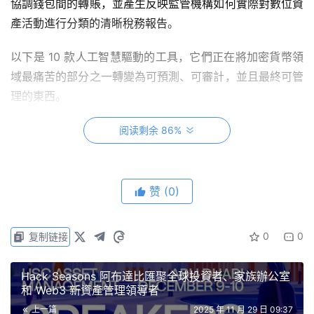
協調錢包間的轉賬，並產生反映監管機構如何實際對數位資
產活動進行分類的清晰稅務報告。
以下是 10 款人工智慧驅動的工具，它們正在將加密貨幣領
域最痛苦的部分之一轉變為可預測、可審計，並且最終可管
理的東西。
阅读剩余 86%
Koinly
— AI驅動的多鏈混沌清理
赞
(0)
Alt cap：單字 Koinly 以圓潤的藍色字母寫在淺灰色背景
上。
0
0
复制链接
Koinly 的優勢在於其機器學習引擎，該引擎可以對中心化交
Hack Seasons 阿布達比匯聚全球投資者、家族辦公室
易所中的數千種交易類型進行分類。 DeFi 該工具支援多種
和 Web3 新資產管理領導者
協議和數十種區塊鏈。它能自動偵測內部轉賬，識別缺失的
上一篇
2025 年 11 月 29 日 09:37