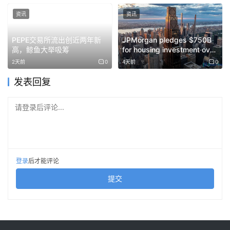
Alt cap：一個黑白幾何標誌，由兩個相互交錯的形狀組
成，類似於菱形或正方形，其中一個旋轉並覆蓋了另一個，
资讯
资讯
從而營造出深度和對稱感。
PEPE交易所流出创近两年新
JPMorgan pledges $750B
高，鲸鱼大举吸筹
for housing investment over
CoinTracker 以驚人的速度處理大量加密貨幣交易活動而聞
the next decade
2天前
0
4天前
0
名。其機器學習分類引擎能夠自動辨識數千種代幣類型，即
发表回复
使元資料不完整，也能智慧推斷交易用途。
请登录后评论...
CoinTracker即時讀取並合併用戶交易，透過學習重複出現
的模式來提高準確性。其人工智慧還能辨識稅損收割的機
會，並自動將這些調整應用於資本利得總表。
如果您是活躍的交易員，在六個或更多平台上進行交易，
登录
后才能评论
CoinTracker 的即時同步功能可以幫助您全年保持合規，而
提交
無需在四月份手忙腳亂。
ZenLedger
– 人工智慧 DeFi, NFTs以及複雜活