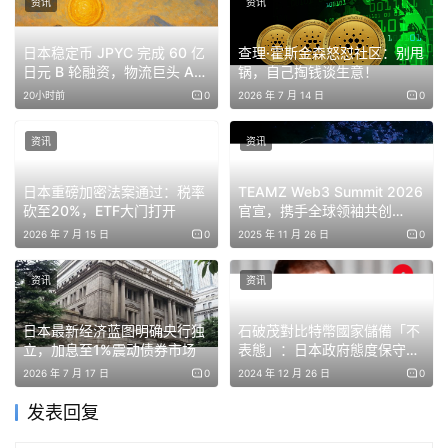
资讯
资讯
日本稳定币 JPYC 完成 60 亿
查理·霍斯金森怒怼社区：别甩
日元 B 轮融资，物流巨头 AZ-
锅，自己掏钱谈生意！
COM 领投
20小时前
0
2026 年 7 月 14 日
0
资讯
资讯
日本重磅加密法案通过：税率
TEAMZ Web3 Summit 2026
砍至20%，ETF大门打开
官宣，携手全球领袖共创
Web3未来新篇章！
2026 年 7 月 15 日
0
2025 年 11 月 26 日
0
同时，
国民民主党代表、众议院议员玉木雄一郎
 也确认登
资讯
资讯
台。玉木代表曾在日本财务省（原大藏省）任职，并拥有外
务省、金融厅、大阪国税局等丰富行政经验，在“数字金
日本最新经济蓝图明确央行独
石破茂對比特幣國家儲備「不
融、产业政策与国际竞争”议题上具备高度影响力。
立，加息至1%震动债券市场
表態」：日本政府態度保守，
議員提案遭冷處理
2026 年 7 月 17 日
0
2024 年 12 月 26 日
0
发表回复