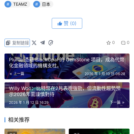
——
TEAMZ
 Web3 / AI SUMMIT 2026
 正式发布最新进
TEAMZ
日本
展：
财务大臣片山さつき
 与 
国民民主党代表玉木雄一郎
 确
认登台，第一波豪华嘉宾阵容公布；同时大会最顶级的 
“赞
赞
(0)
助（Title Sponsor）”10个席位已全部售罄
，行业头部力
量集中集结东京。
0
0
复制链接
片山财务大臣、玉木雄一郎代表确认登台，
Plume 憑藉 BlackOpal 的 GemStone 項目，成為代幣
TEAMZ SUMMIT 2026 政界关注度再升级
化金融領域的機構支柱。
上一篇
2026 年 1 月 10 日 06:28
主办方宣布，
片山さつき（财务大臣 / 金融担当大臣）
 将
出席TEAMZ Summit 2026并发表演讲。片山大臣长期关注
Willy Woo：比特幣在2月表現強勁，但流動性趨勢預
金融制度改革与产业结构升级，在日本加快推进数字资产与
示2026年需謹慎對待
金融创新的当下，其登台被视为“政策与产业进一步对话”的
2026 年 1 月 12 日 16:29
下一篇
重要信号。
相关推荐