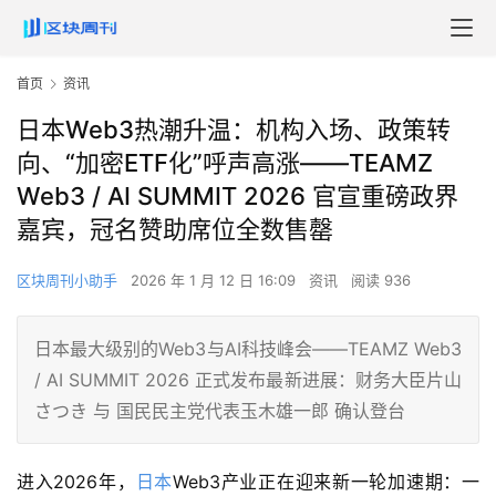
首页
资讯
日本Web3热潮升温：机构入场、政策转
向、“加密ETF化”呼声高涨——TEAMZ
Web3 / AI SUMMIT 2026 官宣重磅政界
嘉宾，冠名赞助席位全数售罄
区块周刊小助手
2026 年 1 月 12 日 16:09
资讯
阅读 936
日本最大级别的Web3与AI科技峰会——TEAMZ Web3
/ AI SUMMIT 2026 正式发布最新进展：财务大臣片山
さつき 与 国民民主党代表玉木雄一郎 确认登台
进入2026年，
日本
Web3产业正在迎来新一轮加速期：一