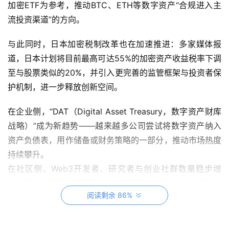
加密ETF为参考，推动BTC、ETH等数字资产“合规进入主
流投资渠道”的方向。
与此同时，日本加密税制改革也在加速推进：多家媒体报
道，日本计划将目前最高可达55%的加密资产收益税率下调
至与股票类似的20%，并引入更完善的监管框架与投资者保
护机制，进一步释放创新空间。
在企业侧，“DAT（Digital Asset Treasury，数字资产财库
战略）”成为新趋势——越来越多公司尝试将数字资产纳入
资产负债表，用作储备或财务策略的一部分，推动市场热度
持续攀升。
在社区侧，Web3开发者、研究者与创业社群数量稳步增
长，产业从投机交易逐步走向“应用落地与商业化”，日本正
阅读剩余 86%
在形成更成熟的生态网络。
在这样的宏观背景下，日本最大级别的Web3与AI科技峰会