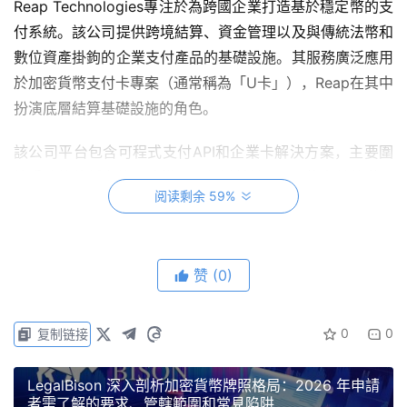
Reap Technologies專注於為跨國企業打造基於穩定幣的支
付系統。該公司提供跨境結算、資金管理以及與傳統法幣和
數位資產掛鉤的企業支付產品的基礎設施。其服務廣泛應用
於加密貨幣支付卡專案（通常稱為「U卡」），Reap在其中
扮演底層結算基礎設施的角色。
該公司平台包含可程式支付API和企業卡解決方案，主要圍
繞受監管的穩定幣網路構建，包括基於USDC的支付軌道。
阅读剩余 59%
Reap目前在多個地區開展業務，包括香港、新加坡、墨西
哥以及橫跨亞洲、拉丁美洲和非洲的多個新興市場走廊。
赞
(0)
此次收購預計將使 Kraken 立即獲得受監管的支付基礎設
0
0
复制链接
施，這些地區的數位資產普及率和穩定幣使用量持續成長。
LegalBison 深入剖析加密貨幣牌照格局：2026 年申請
者需了解的要求、管轄範圍和常見陷阱