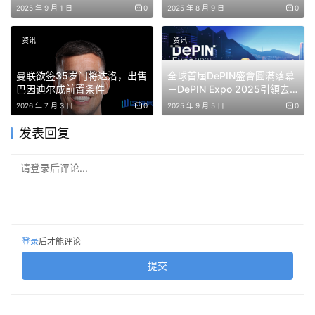
積極成長
硝烟再起
2025 年 9 月 1 日
0
2025 年 8 月 9 日
0
式金融服務之際，競爭日益激烈。隨著穩定幣在國際結算和
資金管理領域日益普及，業內人士也越來越關注跨國支付系
资讯
资讯
統。透過整合 Reap 的基礎設施，Kraken 有望增強其機構
和主經紀商服務，同時擴大其在全球支付領域的影響力。
曼联欲签35岁门将达洛，出售
全球首屆DePIN盛會圓滿落幕
巴因迪尔成前置条件
－DePIN Expo 2025引領去
中心化基礎建設新浪潮
據報道，Reap在2025年實現了盈利，並且在收購協議達成
2026 年 7 月 3 日
0
2025 年 9 月 5 日
0
之前已籌集了約60萬美元的資金。該公司還參與了全球美
发表回复
元網路（Global Dollar Network），該網路致力於擴展基
於穩定幣的結算基礎設施，並提升金融平台間的互通性。
请登录后评论...
此次收購是 Kraken 在過去兩年中採取的多項擴張措施之
一。此前，該公司曾斥資 1.5 億美元收購期貨交易平台
NinjaTrader，並投資衍生性商品交易、代幣化基礎設施和
登录
后才能评论
機構金融產品。最新的協議進一步表明，Kraken 的意圖是
提交
將自身定位為更廣泛的金融基礎設施提供商，而不僅僅是加
密貨幣交易所營運商。