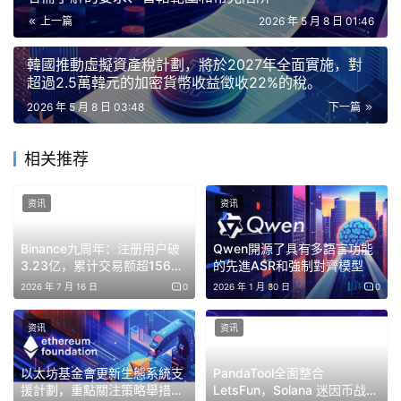
Reap 即將加入
@Payward
,
@krakenfx
的母公
上一篇
2026 年 5 月 8 日 01:46
司。
韓國推動虛擬資產稅計劃，將於2027年全面實施，對
超過2.5萬韓元的加密貨幣收益徵收22%的稅。
我們於 2018 年創立 Reap，堅信穩定幣將成為全
2026 年 5 月 8 日 03:48
下一篇
球支付的核心基礎設施。如今，借助 Payward 生
態系統，我們將更快地邁向更開放、持續的全球
相关推荐
金融體系。
還是同一個團隊…
pic.twitter.com/7uNHaE5eTr
资讯
资讯
— Reap (@reapglobal)
2026 年 5 月 7 日
Binance九周年：注册用户破
Qwen開源了具有多語言功能
3.23亿，累计交易额超156万
的先進ASR和強制對齊模型
亿美元，目标30亿用户
2026 年 7 月 16 日
0
2026 年 1 月 30 日
0
Kraken 擴大穩定幣支付策略，以加強其全球金
资讯
资讯
融基礎設施建設雄心
以太坊基金會更新生態系統支
PandaTool全面整合
此舉正值加密貨幣公司競相建構穩定幣支付生態系統和嵌入
援計劃，重點關注策略舉措和
LetsFun，Solana 迷因币战场