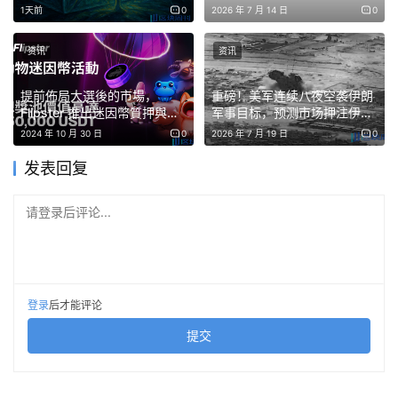
32%，富达领跑71%
1天前
0
2026 年 7 月 14 日
0
了 2026 年多起與橋相關的事件中常見的模式，此前針對
Kelp DAO 和 Hyperbridge 等項目的攻擊據報道已造成整
资讯
资讯
個行業數億美元的累計損失。
提前佈局大選後的市場，
重磅！美军连续八夜空袭伊朗
據 GoPlus 稱，攻擊者的錢包目前持有約 5,402 個 ETH。
Flipster 推出迷因幣質押與倉
军事目标，预测市场押注伊朗
位空投活動
报复概率飙升
據報道，這些資金尚未經過洗錢、橋接或廣泛分發，因此仍
2024 年 10 月 30 日
0
2026 年 7 月 19 日
0
有可能進行追蹤或追回。調查人員補充說，攻擊者提交了一
发表回复
筆小額交易，並調用了編號為 0x8c49b257 的特定合約函
數，隨後觸發了漏洞。橋接合約將儲備資產直接轉移到了攻
请登录后评论...
擊者控制的錢包。這些發現表明，跨鏈訊息驗證、提現驗證
或存取控制機制可能存在潛在缺陷。
登录
后才能评论
🚨GoPlus 安全警報：
@veruscoin
Verus-以太坊
提交
橋已被利用，造成約 11.5 萬美元的損失。
攻擊者透過一筆交易從以太坊橋的以太坊端竊取