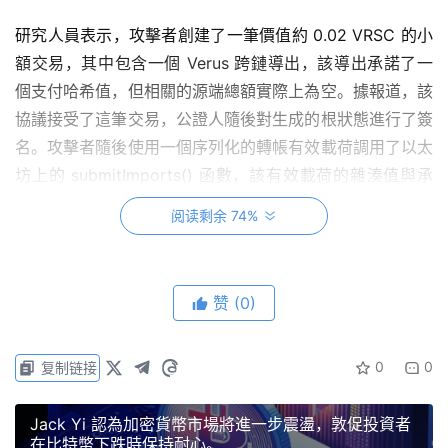
研究人員表示，攻擊者創建了一筆價值約 0.02 VRSC 的小
額交易，其中包含一個 Verus 跨鏈導出，該導出承諾了一
個支付哈希值，但相關的源端總額實際上為空。據報道，該
協議接受了這筆交易，公證人隨後對生成的根狀態進行了簽
名。攻擊者隨後使用一個序列化的轉帳有效載荷調用了以太
坊上的 submitImports() 函數，該有效載荷的雜湊值與承
諾值相符。驗證後，該橋釋放了價值 1,625 ETH、103
阅读剩余 74%
tBTC 和約 147,000 USDC 的儲備資產。據報道，此次攻擊
的執行成本估計約為 10 美元的 VRSC 交易費，而收益總額
約為 11.58 萬美元。
赞
(0)
🚨社區警報：
0
0
复制链接
Blockaid 的漏洞偵測系統已辨識出一個正在進行
的漏洞程式。
@veruscoin
Verus-以太坊橋
Jack Yi 認為加密貨幣市場將進一步震盪，敦促投資者
（https://t.co/HEwYZqFEfC).
在比特幣下跌時保持耐心。