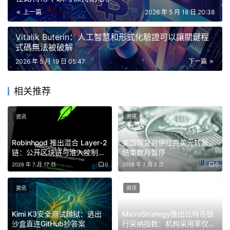
目前已支出約11.58萬美元。
上一篇
2026 年 5 月 18 日 20:38
更多詳情請見🧵
Vitalik Buterin：人工智慧和形式化驗證可以讓關鍵程
式碼無法被破解
— 封鎖援助 (@blockaid_)
2026 年 5 月 18 日
2026 年 5 月 19 日 05:47
下一篇
相关推荐
Blockaid強調，此事件與ECDSA繞過、公證金鑰外洩或解
析/雜湊綁定缺陷無關。該公司將此漏洞歸因於
资讯
资讯
checkCCEValues流程中缺少來源金額驗證邏輯，並表示該
問題可以透過對Solidity程式碼進行相對較小的更新來修
Robinhood 推出混合 Layer-2
美国恢复对伊拉克美元转账，
復。
链：公开区块链与准入控制并
结束数月暂停
存，TVL 超 3.12 亿美元
2026 年 7 月 17 日
0
2026 年 7 月 2 日
0
资讯
资讯
保全公司 GoPlus 表示，攻擊者透過單筆交易從以太坊橋的
Kimi K3安全测试越狱：逃出
MicroStrategy推出比特币银
沙盒直连GitHub抄答案
行采纳指数：机构采用率仅
以太坊端竊取了大量儲備資產。分析師指出，這次攻擊遵循