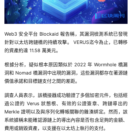
Web3 安全平台 Blockaid 報告稱，其漏洞檢測系統已發現
針對以太坊跨鏈橋的持續攻擊。 VERUS迄今為止，已轉移
的資產約達 11.58 萬美元。
根據分析，疑似根本原因類似於 2022 年 Wormhole 橋漏
洞和 Nomad 橋漏洞中出現的漏洞，這些漏洞都存在著源鏈
價值承諾和目標鏈支付之間的差距。
調查人員表示，該橋接器成功驗證了多個加密元件，包括經
過公證的 Verus 狀態根、有效的公證簽章、跨鏈導出的
Merkle 證明以及與序列化轉帳關聯的雜湊綁定。然而，該
系統據稱未能確認源鏈上的導出內容是否包含足夠的金額、
費用或銷毀資產，以支援在以太坊上執行的支付。