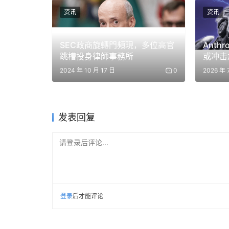
免责声明：本文提供的信息不是交易建议。BlockWe
资讯
资讯
在做出任何投资决策之前进行独立研究或咨询合格的
SEC政商旋轉門頻現，多位高官
Anthr
跳槽投身律師事務所
或冲击加
称机构
2024 年 10 月 17 日
0
2026 年 
发表回复
请登录后评论...
登录
后才能评论