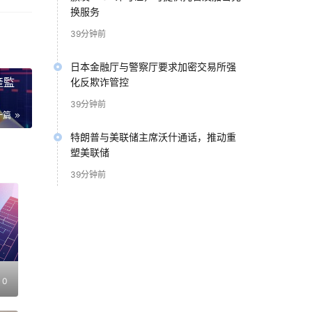
换服务
39分钟前
運控
責，
日本金融厅与警察厅要求加密交易所强
產監
化反欺诈管控
39分钟前
一篇
網關
該
特朗普与美联储主席沃什通话，推动重
塑美联储
39分钟前
次發
對安
業
0