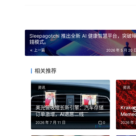
人類學將編曲與執行分開
Anthropic 將此次發布視為其更廣泛舉措
制至關重要的領域。該公司的架構有效地將智慧體的「
Sleepagotchi 推出全新 AI 健康智慧平台，突破
而實際執行則在客戶端完成。
錢模式。
上一篇
2026 年 5 月 20 
MCP隧道進一步擴展了這種模式，允許代理存
建立的加密連接，代理可以將資料庫、私有API、知
設定無需更改入站防火牆或公共端點，且流量始
相关推荐
资讯
资讯
該公司表示，MCP隧道已在託管代理程式和訊息A
美光营收增长新引擎：汽车存储
Krak
布正值企業AI工具越來越多地採用將雲端智慧與
订单激增，AI退居二线
Mem
速融合
全性、合規性和基礎設施靈活性的日益重視。
2026 年 7 月 11 日
0
2026 年 