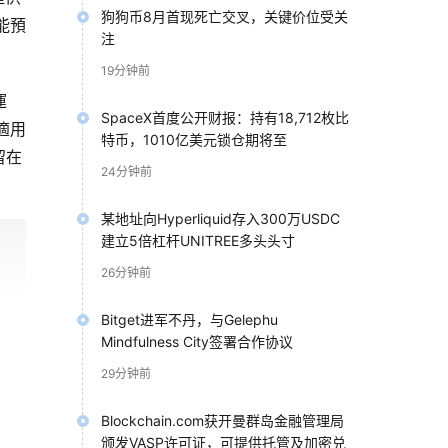
狗狗币8月首现死亡交叉，关键价位受关
能預
注
19分钟前
運
SpaceX首度公开财报：持有18,712枚比
適用
特币，1010亿美元锁仓期将至
留在
24分钟前
某地址向Hyperliquid存入300万USDC
建立5倍杠杆UNITREE多头头寸
26分钟前
Bitget进军不丹，与Gelephu
Mindfulness City签署合作协议
29分钟前
Blockchain.com获开曼群岛金融管理局
颁发VASP许可证，可提供托管及加密兑