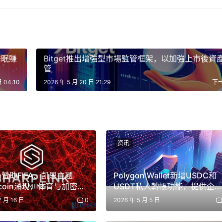
的一部分，旨在使智能體更適用於企業應用，尤其是在隱私、治理和營
大腦」與執行層分開：規劃和協調工作仍由 Anthropic 負
睡眠賺
Bitget推出增強型市場監管框架，以加強上市後資
管
日 04:10
2026 年 5 月 20 日 21:29
下
取私有的內部系統，而無需將其暴露在公共互聯網上。透過輕量級
識庫和工單系統等作為工具進行存取。 Anthropic公司表示，
終保持端對端加密。
资讯
PI中提供，管理可透過Claude控制台中的工作區設定進行。此
en赞助FIFA、凯恩主题
Polygon Wallet新增USDC和
客戶可控的執行環境相結合的部署方式之際，這反映了整個行業
ecoin涌现，体育与加密加
USDT私人轉帳功能，提供企
級隱私保護
7 月 16 日
0
2026 年 5 月 5 日