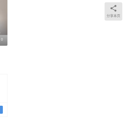
议
分享本页
和
0