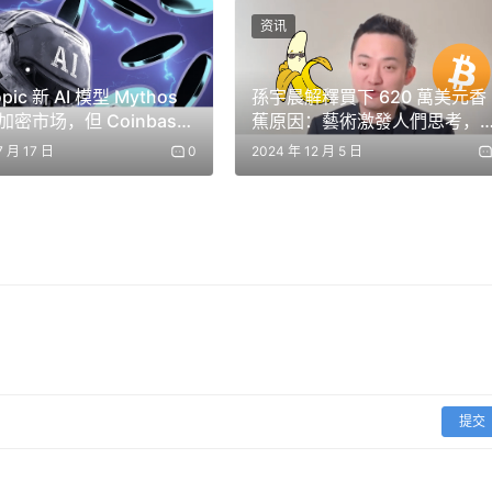
eks.com不对根据本文提供的信息所做的任何投资承担责任。我们强烈建
资讯
专业人士。
opic 新 AI 模型 Mythos
孫宇晨解釋買下 620 萬美元香
密市场，但 Coinbase
蕉原因：藝術激發人們思考，
投资者并不在意
比特幣一樣由共識決定
7 月 17 日
0
2024 年 12 月 5 日
提交