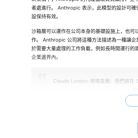
者處進行。 Anthropic 表示，此模型的設
設保持有效。
沙箱層​​可以運作在公司本身的基礎設施上，也可以透過 Cl
作。 Anthropic 公司將這種方法描述為一
於需要大量處理的工作負載，例如長時間運行的
企業邊界內。
Claude London 現場直播：我們將在
M
在您自己的安全邊界內運行代理，
— Claude