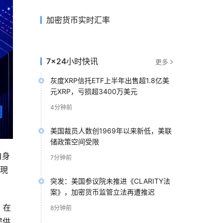
加密货币实时汇率
7×24小时快讯
更多
灰度XRP信托ETF上半年出售超1.8亿美
元XRP，亏损超3400万美元
4分钟前
美国裁员人数创1969年以来新低，美联
储政策空间受限
自身
7分钟前
（現
突发：美国参议院未推进《CLARITY法
案》，加密货币监管立法再遭推迟
。在
8分钟前
提供