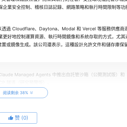
計可確保企業安全控制、稽核日誌記錄、網路策略和執行時間限制等功
oudflare、Daytona、Modal 和 Vercel 等服務供應商
種讓企業更好地控制運算資源、執行時間鏡像和系統存取的方式，尤其
建置或鏡像生成。該公司還表示，這種設計允許文件和儲存庫保
 Claude Managed Agents 中推出自託管沙箱（公開測試版）和
CP 隧道（研究預覽版）。
並預設應用您的安全控制。
pic.twitter.com/cxvmk3feHp
阅读剩余 38%
 (@claudeai)
2026 年 5 月 19 日
赞
(0)