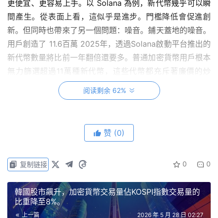
更便宜、更容易上手。以 Solana 為例，新代幣幾乎可以瞬
間產生。從表面上看，這似乎是進步。門檻降低會促進創
新。但同時也帶來了另一個問題：噪音。鋪天蓋地的噪音。
用戶創造了 11.6百萬 2025年，透過Solana啟動平台推出的
新代幣數量將比前一年翻倍還要多。普通加密貨幣用戶根本
無力篩選超過11萬種新代幣，這些代幣都充斥著廉價的炒
作、虛假的互動、匿名帳戶、付費推廣以及曇花一現的社
阅读剩余 62%
區。即使是經驗豐富的交易員也很難區分真正的建造者和投
機取巧者。
赞
(0)
令人遺憾的是，許多合法項目被埋沒，人們的資金卻投入了
騙局或失敗的項目。問題不僅在於不良行為者的存在，更在
於優質代幣越來越難找到。
0
0
复制链接
去中心化的雙面刃
韓國股市飆升，加密貨幣交易量佔KOSPI指數交易量的
比重降至8%。
上一篇
2026 年 5 月 28 日 02:27