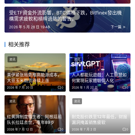
當注意力分散到數百萬個代幣上時，行銷最大的項目往往能
超越基本面更強的項目。結果就是流動性像旋轉木馬一樣，
受ETF資金外流影響，BTC價格下跌，Bitfinex發出機
在各種趨勢間無止盡地循環，卻無法實現長期可持續性。這
構需求疲軟和槓桿過熱的警告。
種旋轉木馬的問題在於，它並不令人愉快，而且一旦你耗盡
2026 年 5 月 28 日 19:48
下一篇
了自己的資金，可能就不會再想繼續玩下去了。新用戶熱情
地進入加密貨幣領域，卻很快意識到他們需要在一個信任幾
相关推荐
乎完全由用戶自行管理的生態系統中摸索前進。這裡沒有通
用的信譽體系，沒有有效的問責機制，也沒有公認的代幣發
资讯
资讯
現框架來幫助用戶找到並篩選出可信賴的項目。因此，人們
美伊紧张局势推高能源成本，
人人都能玩遊戲：人工智慧如
最終只能依靠剩下的唯一手段：炒作。
大豆玉米期货持续上涨
何實現玩家體驗個人化
2026 年 7 月 20 日
0
2026 年 1 月 22 日
0
這正是加密貨幣產業混亂不堪的部分原因。加密貨幣是去中
心化的金融，但在這個過程中，它也導致了過濾機制的去中
资讯
资讯
心化。因此，在任何人都可以發起、推廣並偽造合法性的世
界裡，對於缺乏系統來幫助用戶大規模評估信譽度的投資者
红黄牌制度催生者：阿根廷前
耐克股价跌至12年最低，财报
队长拉廷去世，享年89岁
漏洞掩盖销售疲软
來說，風險極大。
2026 年 7 月 12 日
0
2026 年 7 月 2 日
0