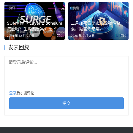
资讯
资讯
SONY 旗下 Layer 2 Soneium
二月加密貨幣市場流動性緊
怎麼嚕？生態系專案介紹丶質
張，拋售潮來襲。
提出尖銳問題
押賺取兩份空投策略大公開
2024 年 12 月 28 日
0
2026 年 2 月 3 日
0
发表回复
是時候進行不同的內在對話了。 Web3有些人不再問如何發
行更多代幣，而是開始問
我們如何圍繞現有代幣建立更好
请登录后评论...
的系統？
加密貨幣能否成為可行的資產，並不取決於有多
少項目啟動，而是取決於能否找到好的項目。
現在已經有一些專案正在著手解決這個問題，看看這些專案
登录
后才能评论
就知道了。 索薩那這是一個探索以治理驅動的發現、認同
提交
關聯的參與和社區為基礎的問責機制為核心模式的計畫。其
既定目標並非消除投機或抹殺加密貨幣中固有的、令其令人
興奮的文化。而是致力於創建能夠真正減少混亂的工具和方
法，從而從根本上降低發現新代幣和專案的難度。