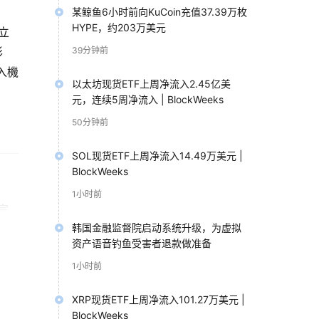
某鲸鱼6小时前向KuCoin充值37.39万枚
HYPE，约203万美元
成立
形
39分钟前
存入機
以太坊现货ETF上周净流入2.45亿美
元，连续5周净流入 | BlockWeeks
50分钟前
SOL现货ETF上周净流入14.49万美元 |
BlockWeeks
1小时前
完
韩国金融监督院启动系统升级，为虚拟
资产语音钓鱼受害者退款做准备
1小时前
XRP现货ETF上周净流入101.27万美元 |
BlockWeeks