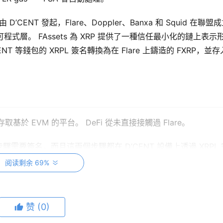
ENT 發起，Flare、Doppler、Banxa 和 Squid 在聯盟
可程式層。 FAssets 為 XRP 提供了一種信任最小化的鏈上表示
CENT 等錢包的 XRPL 簽名轉換為在 Flare 上鑄造的 FXRP，並
基於 EVM 的平台。 DeFi 從未直接接觸過 Flare。
要簽名，而且這兩個步驟都在 D’CENT 設備上透過 XRPL 
阅读剩余 69%
赞
(0)
are 上預留抵押品，確定金庫，並支付抵押品預留費和運營商費用。