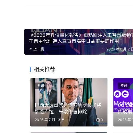
簽署第二個簽名。這將向目標帳戶發送 XRP。
FXRP 在 Flare 上鑄造，由第二步驟中的 X
FXRP 會依照相同的流程自動存入使用者選
《2026年數位量化報告》重點關注人工智慧驅動
錢包會顯示進度——抵押品已預留、鑄幣已確認、
在自主代理進入真實市場中日益重要的作用
XRPL 上簽名，Flare 上的代理帳戶會處理其餘
上一篇
2026 年 6 月 2 
對使用者而言，有三件事至關重要：
相关推荐
無需新錢包、新密鑰或新鏈。資金仍受 XRP
無需氣體代幣。火炬氣在氣流內部處理。
资讯
资讯
完全非託管式。沒有中間機構進行託管。所有授權
巴西大选重磅：博索纳罗长子将
0G L
這個架構之所以有效，是因為 FSA 將 XRPL 視
挑战卢拉，米歇尔被排除
的規則
操作。 Flare 資料連接器 (FDC) 將該交易的
2026 年 7 月 13 日
0
2025 年 
合約代理程式執行編碼後的指令。每個 XRPL 
FSA 彌合了在 XRPL 上持有 XRP 和在 F