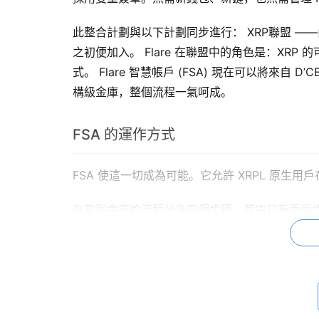
此整合計劃與以下計劃同步進行： XRP聯盟 ——由 D’C
之初便加入。 Flare 在聯盟中的角色是：XRP 的
式。 Flare 智慧帳戶 (FSA) 現在可以將來自 D’
構級金庫，整個流程一氣呵成。
FSA 的運作方式
FSA 使這一切成為可能。它允許 XRPL 原生用戶存取
存款到金庫的流程分為四個步驟。其中只有兩個步驟需
成：
簽署第一筆 XRPL 交易。此操作會在 Fl