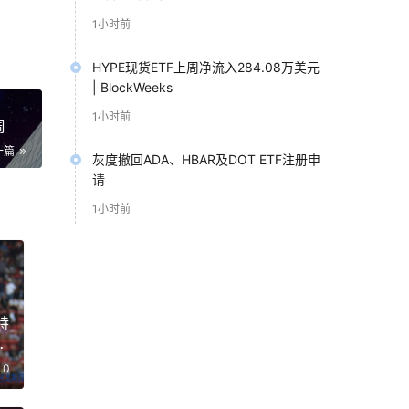
1小时前
HYPE现货ETF上周净流入284.08万美元
| BlockWeeks
：在
1小时前
周
一篇
灰度撤回ADA、HBAR及DOT ETF注册申
请
1小时前
特
行的
估
慧
0
只需