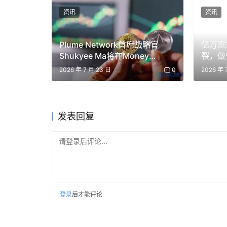
用戶已有的錢包即可完成。
资讯
资讯
Plume Network首席战略官
亿万富
MXR
Shukyee Ma将在Money
裂，做
Frontier 2026发表演讲：RWA
2026 年 7 月 23 日
0
2026 年 
同樣的保險庫
上链再掀热潮
XRP 的效益以單一流程的形式呈現，可直接從中獲
pic
发表回复
— Flare ☀️ 
请登录后评论...
為什麼選擇 D’CENT，以及為什麼現在
登录
后才能评论
數十億枚休眠的 XRP 散落在各個交易所和錢包中。 
伴，尤其是在亞洲地區。