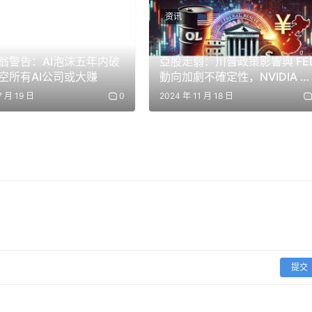
资讯
翁警告：AI泡沫五年内破
亞股走弱：川普政策影響與 FE
PY金庫上限提高至7.5萬FXRP。
空所有AI公司或大赚
動向加劇不確定性，NVIDIA 財
報公布影響 AI 熱潮
7 月 19 日
0
2024 年 11 月 18 日
，同樣的穩定性──只是空間更大了。
取 @DCENTWALLETS. https://t.co/iYeB0RZ7od
.twitter.com/9PhRhOtYK7
(@FlareNetworks) 2026 年 6 月 1 日
提交
Flare 正在建立相應的分銷管道，而 D’CENT 是其主要合作