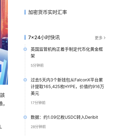
加密货币实时汇率
7×24小时快讯
更多
英国监管机构正着手制定代币化黄金框
架
5分钟前
过去5天内3个新钱包从FalconX平台累
计提取165,425枚HYPE，价值约916万
美元
，該
賴，
17分钟前
数据：约1.09亿枚USDC转入Deribit
L
28分钟前