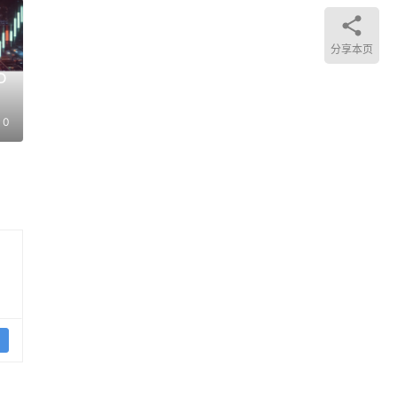
分享本页
D
0
夥