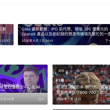
 核心庫 在 XRPL 上發行並支付鑄幣費。
RP 提供支援。
擇的金庫。
交易
Gate 最新動態：IPO 前代幣、價值 395 億美元的
存款已完成——但在步驟 2 之後無需再簽名。提現流程也相同
SpaceX 產品以及創紀錄的預測市場領先繁忙的一
部分。
日 02:37
2026 年 6 月 2 日 06:41
下
L 簽章控制。無需單獨的助記詞，也無需管理 EVM 位址。
资讯
都基於來自 D’CENT 設備的 XRPL 簽名。
abs 正在重寫去中心化 AI
都灵正式报价本·纳尔逊，莱斯
為控制層。每筆 XRPL 交易的備註欄位都編碼了 Flare 上應該執
城拒绝并坚守600-700万欧元
證明轉發給 Flare 智慧帳戶系統，後者透過指派給該 XRPL 位址的智
价
10 月 14 日
0
2026 年 7 月 10 日
位址對應一個 EVM 帳戶，該帳戶僅由使用者已知的簽章控制。
lare 上賺取收益之間的差距——過去這需要多個錢包、鍊和步驟，現在