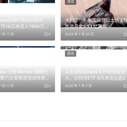
资讯
kRock的IBIT领衔比特币
大利空？！美国现货以太坊 ET
7月16日净流入7900万美
出逃资金1.33 亿美元
太坊ETF继续失血
7 月 17 日
0
2024 年 7 月 25 日
资讯
ase 上线 Render 网络代
以太坊和Solana ETF获资金流
I 算力交易再添流动性新战
入，比特币ETF 6月净流出逾2.
亿美元
7 月 11 日
0
2026 年 7 月 3 日