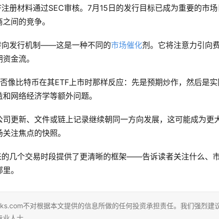
注册材料通过SEC审核。7月15日的发行目标已成为重要的市场
商之间的竞争。
转向发行机制——这是一种不同的
市场催化
剂。它将注意力引向
期资金流。
是否像比特币在其ETF上市时那样反应：先是预期炒作，然后是实
益和网络经济学等额外问题。
公司更新、文件或链上记录继续朝同一方向发展，这可能成为更
场关注焦点的快照。
来的几个交易时段提供了更清晰的框架——告诉读者关注什么、
哪里。
eks.com不对根据本文提供的信息所做的任何投资承担责任。我们强烈建
专业人士。