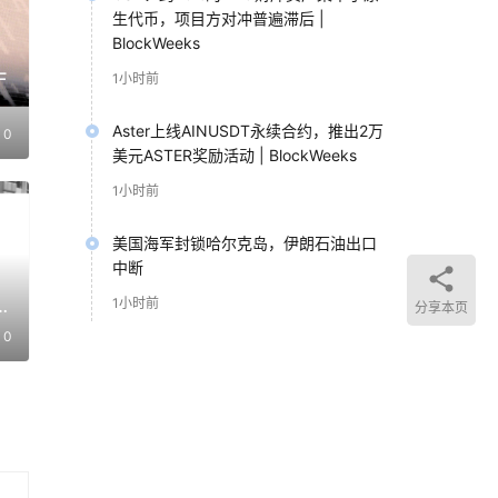
生代币，项目方对冲普遍滞后 |
BlockWeeks
F
1小时前
Aster上线AINUSDT永续合约，推出2万
0
美元ASTER奖励活动 | BlockWeeks
1小时前
美国海军封锁哈尔克岛，伊朗石油出口
中断
9
1小时前
分享本页
0