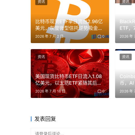
资讯
资讯
比特币现货ETF单日流出2.96亿
Blac
美元，灰度微型信托逆势吸金
ETF，
3600万美元
元，以
2026 年 7 月 2 日
0
2026 年 
资讯
资讯
美国现货比特币ETF日流入1.08
Coinb
亿美元，以太坊ETF紧随其后吸
币，A
金5400万
场
2026 年 7 月 16 日
0
2026 年 
发表回复
请登录后评论...