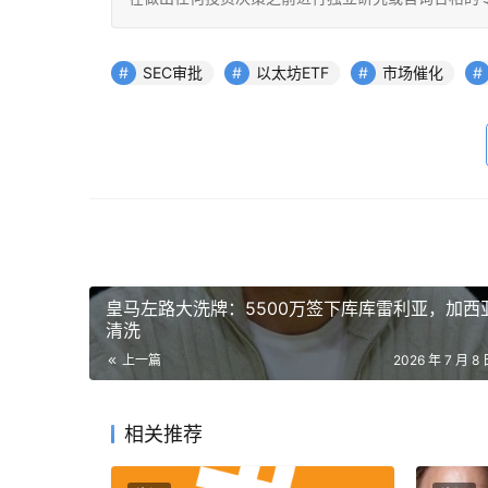
SEC审批
以太坊ETF
市场催化
皇马左路大洗牌：5500万签下库库雷利亚，加西
清洗
上一篇
2026 年 7 月 8 
相关推荐