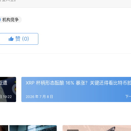
机构竞争
赞
(0)
亚遭
XRP 杯柄形态酝酿 16% 暴涨？关键还得看比特币
日 19:22
2026 年 7 月 8 日
下