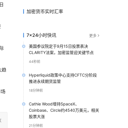
日
加密货币实时汇率
费
7×24小时快讯
更多
美国参议院定于9月15日投票表决
际
CLARITY法案，加密监管迎关键节点
44秒前
大趋
Hyperliquid政策中心支持CFTC分阶段
推进永续期货监管
18分钟前
市场
Cathie Wood增持SpaceX、
Coinbase、Circle约4540万美元，相关
股票大涨
议
21分钟前