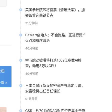
美国参议院即将投票《清晰法案》，加
密监管迎关键节点
31分钟前
BitMart创始人：不会跑路，正进行资产
盘点和有序清退
40分钟前
字节跳动被曝将打造10万亿参数AI模
型，动用3万块GPU
脸色
40分钟前
一篇
日本金融厅新设加密资产与稳定币课，
安富稔晃出任首任课长
51分钟前
GSR：约70%的DAO财库资产集中于原