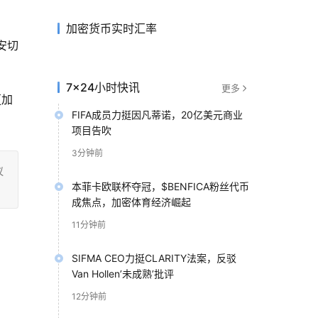
加密货币实时汇率
安切
7×24小时快讯
更多
更加
FIFA成员力挺因凡蒂诺，20亿美元商业
项目告吹
3分钟前
议
本菲卡欧联杯夺冠，$BENFICA粉丝代币
成焦点，加密体育经济崛起
11分钟前
SIFMA CEO力挺CLARITY法案，反驳
Van Hollen’未成熟’批评
12分钟前