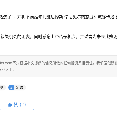
糟透了”，并将不满延伸到维尼修斯·儒尼奥尔的态度和教练卡洛·
对错失机会的沮丧，同时感谢上帝给予机会，并誓言为未来比赛
。
eks.com不对根据本文提供的信息所做的任何投资承担责任。我们强烈建
专业人士。
奥
足球
赞
(0)