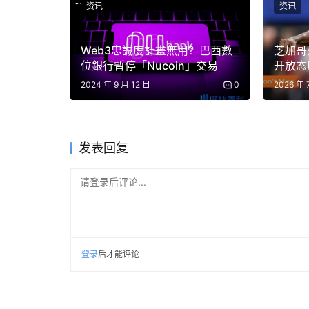
资讯
资讯
Web3忠誠度計畫無用？巴西數
芝加哥
位銀行暫停「Nucoin」交易
开放态
2024 年 9 月 12 日
0
2026 年 
发表回复
请登录后评论...
登录
后才能评论