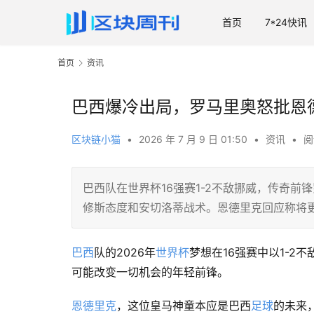
首页
7*24快讯
首页
资讯
巴西爆冷出局，罗马里奥怒批恩
区块链小猫
•
2026 年 7 月 9 日 01:50
•
资讯
•
阅
巴西队在世界杯16强赛1-2不敌挪威，传奇
修斯态度和安切洛蒂战术。恩德里克回应称将
巴西
队的2026年
世界杯
梦想在16强赛中以1-2
可能改变一切机会的年轻前锋。
恩德里克
，这位皇马神童本应是巴西
足球
的未来