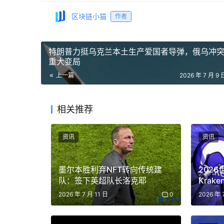
区块链小猫
作者
特朗普力挺乌克兰本土生产爱国者导弹，俄乌冲
重大变局
上一篇
2026 年 7 月 9 
相关推荐
资讯
资讯
墨尔本胜利弃NFT转向传统建
202
队：签下英超队长洛克耶
Kra
证7月
2026 年 7 月 11 日
0
2026 年 