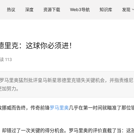
热议
深度
资源下载
Web3导航
知识库
发现
德里克：这球你必须进！
读 113
前锋罗马里奥猛烈批评皇马新星恩德里克错失关键机会，并指责维尼
更加努力。
不敌挪威而告终，传奇前锋
罗马里奥
几乎在第一时间就瞄准了那位
，却错过了一次关键的得分机会。罗马里奥的评价直截了当：这