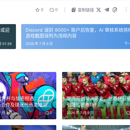
0
0
复制链接
突或迎
Discord 误封 8000+ 账户后恢复，AI 审核系统
游戏截图误判为违规内容
日 01:36
2026 年 7 月 9 日
下
资讯
6世界杯与加密相遇：
摩洛哥创非洲历史，世界杯征
ken合作及球迷代币激增见
引爆加密市场！
2日淘汰赛
7 月 2 日
0
2026 年 7 月 9 日