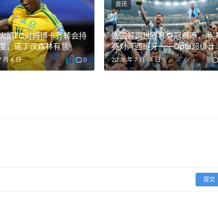
资讯
火焰FC对姆博卡齐转会持
法国领跑世界杯夺冠概率，半
度，诺丁汉森林有意
赛对阵西班牙——Opta超级计
机预测
7 月 4 日
0
2026 年 7 月 14 日
提交