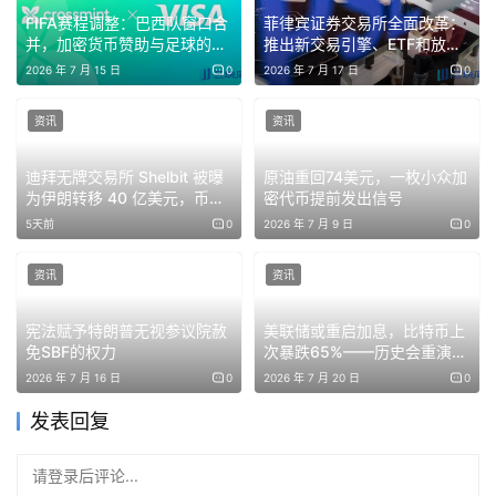
免责声明：本文提供的信息不是交易建议。BlockWeeks.com
FIFA赛程调整：巴西队窗口合
菲律宾证券交易所全面改革：
不对根据本文提供的信息所做的任何投资承担责任。我们强烈
并，加密货币赞助与足球的深
推出新交易引擎、ETF和放宽
建议在做出任何投资决策之前进行独立研究或咨询合格的专业
度绑定迎来新节点
保证金规则，应对散户流向加
2026 年 7 月 15 日
0
2026 年 7 月 17 日
0
密货币和赌博的冲击
人士。
资讯
资讯
迪拜无牌交易所 Shelbit 被曝
原油重回74美元，一枚小众加
为伊朗转移 40 亿美元，币安
密代币提前发出信号
涉及其中
5天前
0
2026 年 7 月 9 日
0
资讯
资讯
宪法赋予特朗普无视参议院赦
美联储或重启加息，比特币上
免SBF的权力
次暴跌65%——历史会重演
吗？
2026 年 7 月 16 日
0
2026 年 7 月 20 日
0
发表回复
请登录后评论...