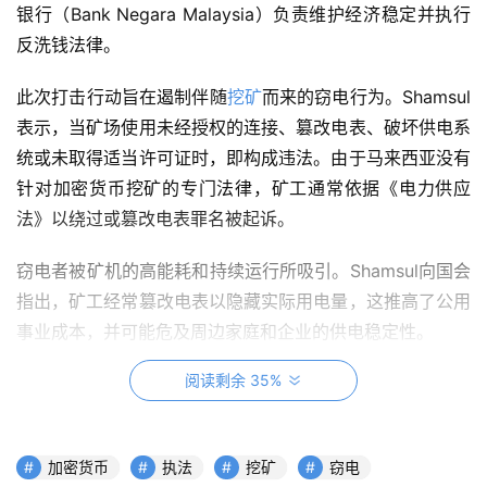
银行（Bank Negara Malaysia）负责维护经济稳定并执行
反洗钱法律。
此次打击行动旨在遏制伴随
挖矿
而来的窃电行为。Shamsul
表示，当矿场使用未经授权的连接、篡改电表、破坏供电系
统或未取得适当许可证时，即构成违法。由于马来西亚没有
针对加密货币挖矿的专门法律，矿工通常依据《电力供应
法》以绕过或篡改电表罪名被起诉。
窃电者被矿机的高能耗和持续运行所吸引。Shamsul向国会
指出，矿工经常篡改电表以隐藏实际用电量，这推高了公用
事业成本，并可能危及周边家庭和企业的供电稳定性。
阅读剩余 35%
他还回应了此前关于霹雳州曼绒县突击行动的指控，称调查
未发现任何警察、官员或曼绒市议会议员参与非法突击的证
据。
加密货币
执法
挖矿
窃电