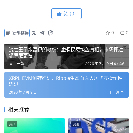
损失超10亿美元
赞
(0)
TNB表示，2018年至2024年间，与加密货币挖矿相关的窃
电案件数量增加了约300%，从610起增至2397起。据
0
0
复制链接
Cryptopolitan 2025年11月报道，TNB称2020年至2025
年8月期间，约14000个地点的矿工非法用电造成公司损失
流亡王子炮轰伊朗政权：虚假民意掩盖真相，市场押注
超过46亿林吉特（约11亿美元）。
领导层更迭
上一篇
2026 年 7 月 9 日 04:36
Shamsul指出，这与警方此前认定的驱动力相同——对数字
资产的需求以及代币价格波动带来的利润。他强调，盈利并
XRPL EVM侧链推进，Ripple生态向以太坊式互操作性
不能减轻罪行，非法挖矿违法且给电力公司及其客户造成实
迈进
际损失。
2026 年 7 月 9 日
下一篇
调查人员正在建立可疑房产名单。TNB已开始安装智能电
相关推荐
表，能够实时检测篡改或异常用电行为。
资讯
资讯