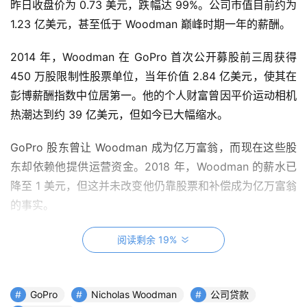
昨日收盘价为 0.73 美元，跌幅达 99%。公司市值目前约为 
1.23 亿美元，甚至低于 Woodman 巅峰时期一年的薪酬。
2014 年，Woodman 在 GoPro 首次公开募股前三周获得 
450 万股限制性股票单位，当年价值 2.84 亿美元，使其在
彭博薪酬指数中位居第一。他的个人财富曾因平价运动相机
热潮达到约 39 亿美元，但如今已大幅缩水。
GoPro 股东曾让 Woodman 成为亿万富翁，而现在这些股
东却依赖他提供运营资金。2018 年，Woodman 的薪水已
降至 1 美元，但这并未改变他仍靠股票和补偿成为亿万富翁
的事实。
公司财务数据持续恶化：营收从 2015 年的 16 亿美元降至 
阅读剩余 19%
2025 年的约 6.5 亿美元；2026 年第一季度股东权益转为
负值。此前，公司曾于 2025 年 8 月向 Farallon Capital 
Management 借款 5000 万美元，Woodman 家族信托也
GoPro
Nicholas Woodman
公司贷款