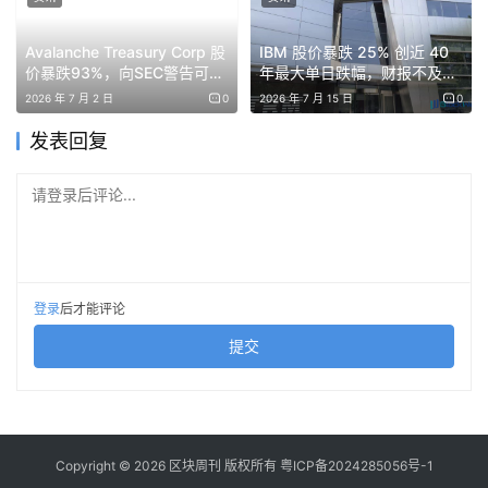
Avalanche Treasury Corp 股
IBM 股价暴跌 25% 创近 40
价暴跌93%，向SEC警告可能
年最大单日跌幅，财报不及预
无法生存
期引发科技股恐慌，加密市场
2026 年 7 月 2 日
0
2026 年 7 月 15 日
0
或受波及
发表回复
请登录后评论...
登录
后才能评论
提交
Copyright © 2026 区块周刊 版权所有
粤ICP备2024285056号-1