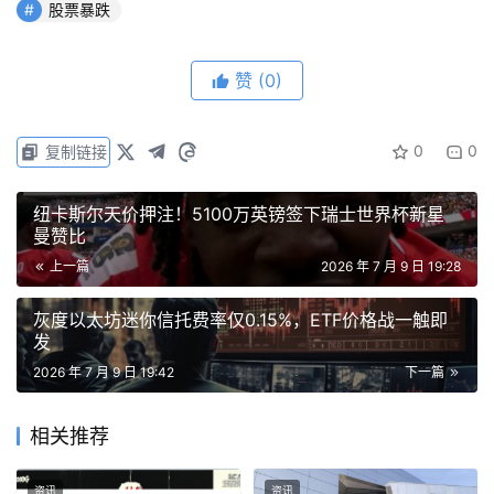
股票暴跌
在 11 月购买了 200 万美元股票。2026 年 5 月，董事会启
动战略评估；6 月，SEC 文件发出持续经营警告。
赞
(0)
此次 2000 万美元是最近的补救措施，且资金直接来自创始
人本人。
0
0
复制链接
免责声明：本文提供的信息不是交易建议。BlockWeeks.com
纽卡斯尔天价押注！5100万英镑签下瑞士世界杯新星
曼赞比
不对根据本文提供的信息所做的任何投资承担责任。我们强烈
建议在做出任何投资决策之前进行独立研究或咨询合格的专业
上一篇
2026 年 7 月 9 日 19:28
人士。
灰度以太坊迷你信托费率仅0.15%，ETF价格战一触即
发
2026 年 7 月 9 日 19:42
下一篇
相关推荐
资讯
资讯