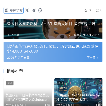
0
0
复制链接
柴犬社区元老爆料：SHIB生态两大项目即将重磅回归
上一篇
2026 年 7 月 9 日 21:57
比特币熊市进入最后91天窗口，历史规律暗示底部或在
$44,000-$47,000
2026 年 7 月 9 日
下一篇
相关推荐
资讯
资讯
美国政府一日内将2.97亿美元
贝莱德向 Coinbase Prime 转
扣押加密资产转入Coinbase
移 2.27 亿美元比特币
Prime
2026 年 7 月 14 日
0
2026 年 7 月 2 日
0