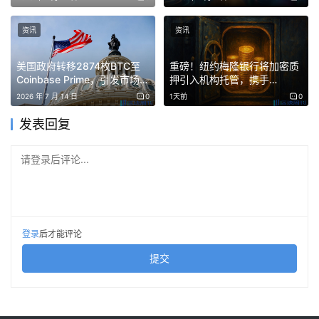
资讯
资讯
美国政府转移2874枚BTC至
重磅！纽约梅隆银行将加密质
Coinbase Prime，引发市场抛
押引入机构托管，携手
售担忧
Galaxy
2026 年 7 月 14 日
0
1天前
0
发表回复
请登录后评论...
登录
后才能评论
提交