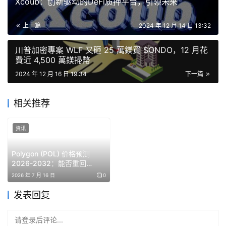
Xcoub：创新驱动的DeFi质押平台，引领未来
群的初步審查。如果獲得批准，資金將逐步部署於 DeFi 協
議，首先從 DAI、USDC 和 USDT 等主要穩定幣開始。每
上一篇
2024 年 12 月 14 日 13:32
一項資產的部署都需要提出並通過單獨的提案，以確保審慎
的監督與風險管理。
川普加密專案 WLF 又砸 25 萬鎂買 $ONDO，12 月花
費近 4,500 萬鎂掃幣
儘管這項創新計劃吸引了廣泛關注，但 Polygon 的原生代
2024 年 12 月 16 日 19:34
下一篇
幣
POL
最近仍面臨挑戰，在過去 24 小時內因整體加密貨
幣市場低迷而下跌了 5%。然而，提案支持者認為，利用跨
相关推荐
鏈橋上的閒置儲備，能為網路增長和抗壓能力帶來急需的推
力。
资讯
Polygon (POL) 价格预测
2026-2032：能否重回
ATH？
2026 年 7 月 16 日
0
发表回复
请登录后评论...