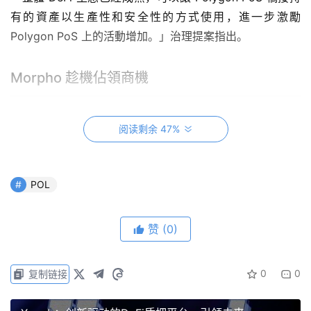
有的資產以生產性和安全性的方式使用，進一步激勵
Polygon PoS 上的活動增加。」治理提案指出。
Morpho 趁機佔領商機
該計劃建議利用 Morpho Labs 的金庫來管理穩定幣，例
阅读剩余 47%
如：USD Coin 和 Tether 。透過採取保守策略並使用高品
質的抵押品，該計劃目標年化收益率為 7%。如果成功執
行，該策略每年可產生約 7000 萬美元的收益，這些收益將
POL
被重新投入 Polygon 生態系統，用以促進網路和其應用程
式的成長。
赞
(0)
提案還需要社群決定
0
0
复制链接
此治理過程旨在確保社群共識。該提案將首先接受 DAO 社