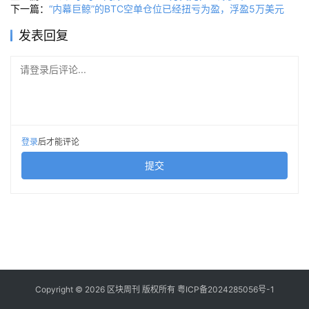
下一篇：
“内幕巨鲸”的BTC空单仓位已经扭亏为盈，浮盈5万美元
发表回复
请登录后评论...
登录
后才能评论
提交
Copyright © 2026 区块周刊 版权所有
粤ICP备2024285056号-1