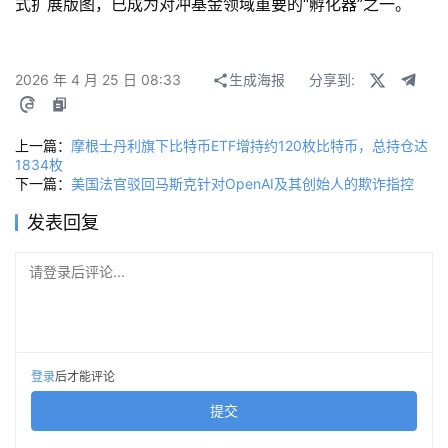
式扩展版图，已成为对冲基金领域重要的“孵化器”之一。
2026 年 4 月 25 日 08:33
生成海报
分享到:
上一篇：
摩根士丹利旗下比特币ETF增持约120枚比特币，总持仓达
1834枚
下一篇：
美国法官驳回马斯克针对OpenAI及其创始人的欺诈指控
发表回复
请登录后评论...
登录
后才能评论
提交