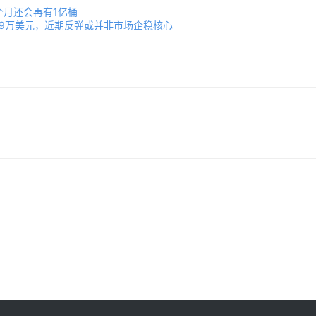
个月还会再有1亿桶
在5.9万美元，近期反弹或并非市场企稳核心