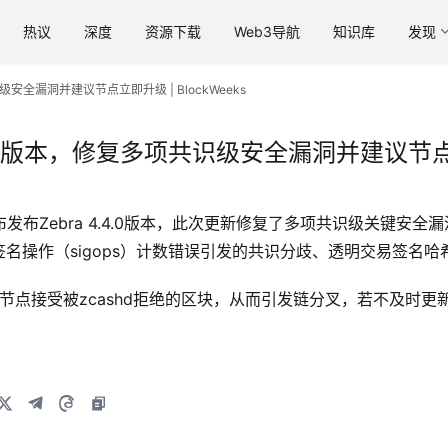
热议
深度
资源下载
Web3导航
知识库
发现
识级安全漏洞并建议节点立即升级 | BlockWeeks
.4.0版本，修复多项共识级安全漏洞并建议节点立即
会官方宣布发布Zebra 4.4.0版本，此次更新修复了多项共识级关
名操作（sigops）计数错误引发的共识分歧、透明交易签名
bra节点接受被zcashd拒绝的区块，从而引发链分叉，若不及
。