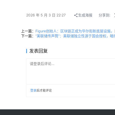
2026 年 5 月 3 日 22:27
生成海报
分享到:
上一篇：
Figure创始人：区块链正成为华尔街新底层设施，目标
下一篇：
“美联储传声筒”：美联储独立性源于国会授权，暗
发表回复
请登录后评论...
登录
后才能评论