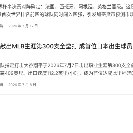
世界杯半决赛对阵确定：法国、西班牙、阿根廷、英格兰晋级。这
以来首次世界排名前四的球队同时闯入四强，引发加密货币预测市
猫
2026 年 7 月 12 日
敲出MLB生涯第300支全垒打 成首位日本出生球员
队指定打击大谷翔平于2026年7月7日击出职业生涯第300支全
离409英尺、出口速度112.2英里/小时，成为首位达成此里程碑
。此举或提升其2026年国联MVP及得分王市场赔率。
猫
2026 年 7 月 8 日