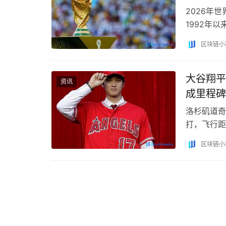
2026年
1992年
度关注。
区块链小
大谷翔平
资讯
成里程碑
洛杉矶道奇
打，飞行距
本出生球员
区块链小