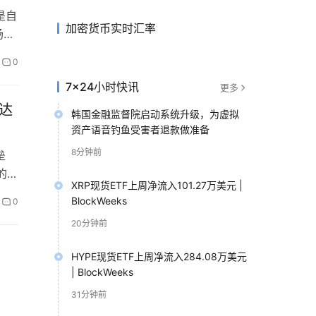
是自
加密货币实时汇率
场高
0
7×24小时快讯
更多
达
韩国金融监督院启动系统升级，为虚拟
资产语音钓鱼受害者退款做准备
8分钟前
垒
的日
XRP现货ETF上周净流入101.27万美元 |
BlockWeeks
0
20分钟前
HYPE现货ETF上周净流入284.08万美元
| BlockWeeks
31分钟前