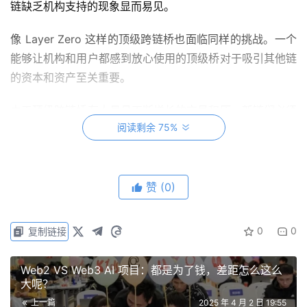
链缺乏机构支持的现象显而易见。
像 Layer Zero 这样的顶级跨链桥也面临同样的挑战。一个
能够让机构和用户都感到放心使用的顶级桥对于吸引其他链
的资本和资产至关重要。
由于顶级跨链桥有大量且不断增长的交易积压，新链们必须
阅读剩余 75%
使用较弱的替代方案或支付高昂费用以提高优先级。一些链
乐于支付更多费用加快交易速度，而资金较少的链则不得不
使用次级跨链桥，这将限制它们的上升空间。
赞
(0)
协议方面的问题
0
0
复制链接
当谈到协议时，问题尤为严重。
一些顶级的新协议，如 ETHENA 和 Kamino，其 TVL 是许
Web2 VS Web3 AI 项目：都是为了钱，差距怎么这么
大呢？
多新链的 5 到 20 倍，但它们的估值却相形见绌。
上一篇
2025 年 4 月 2 日 19:55