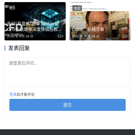
虽然任何人都可以使用 ChatGPT 来复制 AAVE 的代码，但
观点
观点
成功运行一个借贷协议需要深厚的风险管理知识。
告别“盲盒式”跟单：Bitget
CFD新版跟单深度体验与数据
Cobie：长线交易
许多这些复制版本的一个重大疏忽是缺乏外部风险管理者
透视
2026 年 6 月 26 日
0
2025 年 11 月 29 日
0
（如 Chaos Labs），这些管理者对 AAVE 无与伦比的安全
记录至关重要。
发表回复
仅仅复制代码而不实施相同的风险控制，会使这些协议注定
请登录后评论...
失败。
事实证明，在本周期中，我们已经看到几个新的货币市场协
议遭到攻击。
登录
后才能评论
提交
此外，当公链的基金会必须自己资助协议开发时，这意味着
外部投资者兴趣变小。由于缺乏支持新协议的财务支持者，
他们在早期很难吸引重要的 LP，这对成功至关重要。