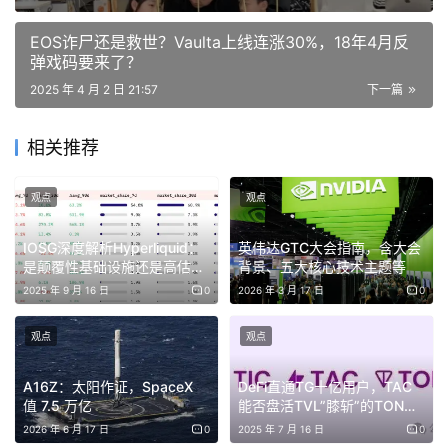
这导致了对可用协议的投资不足，从而造成了巨大的短缺。
EOS诈尸还是救世？Vaulta上线连涨30%，18年4月反
弹戏码要来了？
为了应对这一问题，公链的基金会被迫孵化业余团队，这些
2025 年 4 月 2 日 21:57
下一篇
团队通常只是复制现有的代码库，而不是构建强大、经过实
战考验的解决方案。这在两个主要领域引入了重大风险：
相关推荐
吸引资本：由资金不足的团队开发的协议难以获得信
誉、投资者支持和 TVL。
观点
观点
安全性与稳定性：复制像 AAVE 这样的现有协议很容
易，但有效运行它并确保用户资金的安全需要经验和专
IOSG深度解析Hyperliquid：
英伟达GTC大会指南，含大会
是颠覆性基础设施还是高估值
背景、五大核心技术主题等
业知识。
泡沫？
2025 年 9 月 16 日
0
2026 年 3 月 17 日
0
货币市场危机
观点
观点
货币市场（Money Market)是任何顶级公链的命脉。然
A16Z：太阳作证，SpaceX
DeFi直通TG十亿用户，TAC
而，将这些关键协议交给缺乏经验的团队托管，削弱了这些
值 7.5 万亿
能否盘活TVL”膝斩”的TON生
态？
链的可用性和信任度。
2026 年 6 月 17 日
0
2025 年 7 月 16 日
0