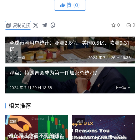
赞
(0)
Solana ETF会实现吗？
美国证券交易委员会（SEC）必须在明年三月前决定是否批
0
0
复制链接
准Solana ETF。VanEck和21Shares等公司已经提交了现货
SOL ETF的申请。
全球币圈用户统计：亚洲2.6亿、美国0.5亿、欧洲0.31
亿
因为SEC最近批准了以太坊ETF，许多人对此感到乐观。批
上一篇
2024 年 7 月 26 日 19:38
准发生在SEC禁止ETF发行商赚取回报之后，这似乎解决了
他们的担忧。
观点：特朗普会成为第一任加密总统吗？
然而，获得Solana ETF的批准并非易事。SEC对现货比特
2024 年 7 月 29 日 13:58
下一篇
币ETF一直持谨慎态度，担心市场操纵。
相关推荐
比特币和以太坊在CME有期货市场，缓解了这些担忧，但
SOL目前还没有。
教程
资讯
一些分析师认为，需要有一个可接受的市场供SEC评估
区块链套利揭秘：谁在赚走你
YieldMax MSTR期权收益