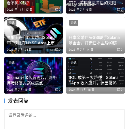
SOL。此外，SEC明确表示SOL在其眼中是未注册的证券。
看不见的钱？
ETF：每周派息背后的无限下
行风险
2025 年 11 月 17 日
0
2026 年 7 月 6 日
0
免责声明：本文提供的信息不是交易建议。BlockWeeks.com
资讯
资讯
不对根据本文提供的信息所做的任何投资承担责任。我们强烈
建议在做出任何投资决策之前进行独立研究或咨询合格的专业
摩根士丹利以太坊和Solana
日本金融巨头SBI联手Solana
ETF获批在NYSE Arca上市，
基金会，打造日本主导的链上
人士。
华尔街巨头加速入场
金融市场
2026 年 7 月 24 日
0
2026 年 7 月 14 日
0
资讯
资讯
Solana 升级传言再起，网络
SOL 成第三大幣種！Solana
拥堵修复方案成焦点
DApp 收入飆升，迷因幣熱潮
捲土重來
2026 年 7 月 15 日
0
2024 年 11 月 18 日
0
发表回复
请登录后评论...