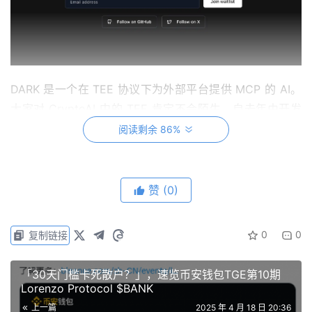
DARK 是一个在 TEE 协议下为外部平台提供 MCP 的 AI。
大家对 CryptoAI 中的 TEE 肯定不会陌生，自去年由开发
者 Ropirito 创造的石头「tee_hee_he」之后多次出现在
阅读剩余 86%
CryptoAI 项目的概念里，他是一个实验性的可信执行环
境，用意也就是通过协议确保 AI 的行为不受人类的影响。
而 MCP 这个词可能在最近更常听到，可以将它理解类比为
赞
(0)
大模型的 USB-C 接口，让各种设备都能通过同一接口连
接，不会因更换设备而无法使用相同的接头，自 2024 年
0
0
复制链接
11 月 25 日 Anthropic 开源 MCP 之后便迅速席卷 AI 届，
在 2025 年 2 月开始在 CryptoAI 中开始流行。
「30天门槛卡死散户？」，速览币安钱包TGE第10期
Lorenzo Protocol $BANK
而由这两个早已经耳熟能详的概念组成的项目 DARK，在
上一篇
2025 年 4 月 18 日 20:36