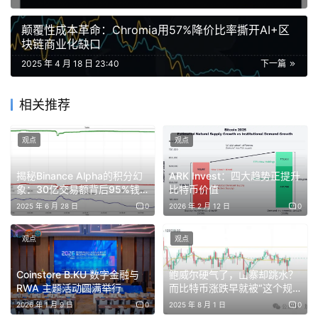
CryptoAI 市场边缘化的情况下将市值推到 3000 万美元，
其中由两个主要因素导致，「创始人的决策与效率」、「创
颠覆性成本革命：Chromia用57%降价比率撕开AI+区
块链商业化缺口
始人所属团队的未来预期」。
2025 年 4 月 18 日 23:40
下一篇
相关推荐
观点
观点
揭秘Binance Alpha的积分幻
ARK Invest：四大趋势正提升
象：30亿交易额背后95%钱
比特币价值
包净头寸为零？
2025 年 6 月 28 日
0
2026 年 2 月 12 日
0
观点
观点
Coinstore B.KU 数字金融与
鲍威尔硬气了，山寨却跳水？
RWA 主题活动圆满举行
而比特币涨跌早就被“这个规
律”锁死了？8月SOL、DOGE
2026 年 1 月 9 日
0
2025 年 8 月 1 日
0
这类情绪型龙头助你翻身！