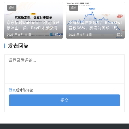
观点
观点
创始人的决策与效率
京东招聘DeFi专家：稳定币只
图解私募信贷危机：Blue Owl
是冰山一角，PayFi才是深海
暴跌66%，高盛为何能「死里
蓝图
逃生」？
2025 年 8 月 11 日
0
2026 年 4 月 8 日
0
发表回复
友人制定健身计划后，Edgar Pavlovsky 一年间
的变化
请登录后评论...
喜欢魁地奇的创始人
登录
后才能评论
创始人 Edgar Pavlovsky 精通英语和俄语，毕业于犹他大
提交
学，这是一所坐落于盐湖城的历史悠久的院校，而 MtnDao
在 2 月份与 Solana 合作的「We work」工作空间的核心
基地也位于盐城湖市中心。翻看他的社交媒体，可以知道在