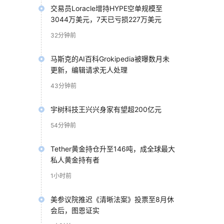
交易员Loracle增持HYPE空单规模至
3044万美元，7天已亏损227万美元
32分钟前
马斯克的AI百科Grokipedia被曝数月未
更新，编辑请求无人处理
43分钟前
宇树科技王兴兴身家有望超200亿元
54分钟前
Tether黄金持仓升至146吨，成全球最大
私人黄金持有者
1小时前
美参议院推迟《清晰法案》投票至8月休
会后，图恩证实