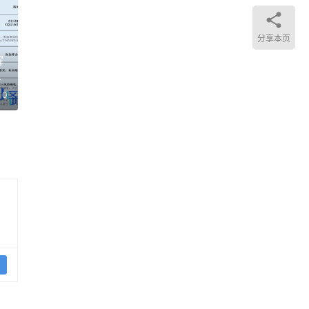
分享本页
解
定
0