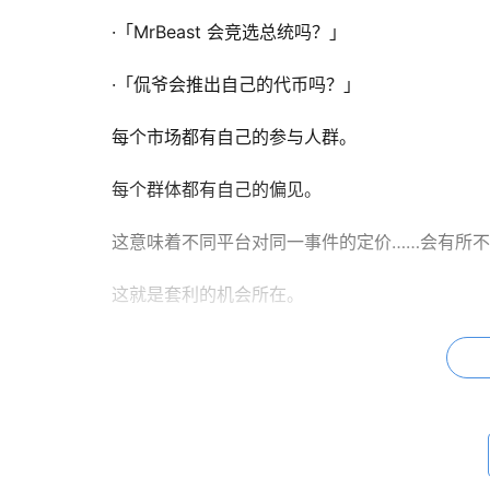
·「MrBeast 会竞选总统吗？」
·「侃爷会推出自己的代币吗？」
每个市场都有自己的参与人群。
每个群体都有自己的偏见。
这意味着不同平台对同一事件的定价……会有所
这就是套利的机会所在。
如果平台 A 的「是」价格为 40 美分，平台 B 
无论结果如何，你都能锁定 5 美分的利润。
这就是套利。