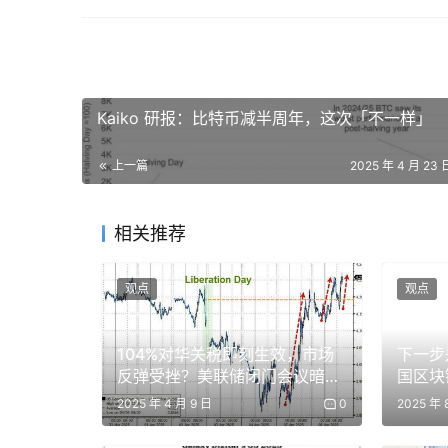
但还有更好的机会……
第二步：找到你的优势
Kaiko 研报：比特币减半周年，这次「不一样」
对我来说效果很好的是多结果市场。
上一篇
2025 年 4 月 23 
这些市场最容易出现问题。
例如：
相关推荐
· 本周末 F1 谁会赢？
观点
观点
· 英国大选中哪个党会获胜？
104%对华关税即刻生效，市场
下一步
· 真人秀下一个被淘汰的是谁？
反弹受挫？美联储闭门会议暗藏
国区块
玄机？
2025 年 4 月 9 日
0
2025 年 
结果越多=复杂度越高=定价错误越多。