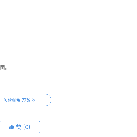
不同。
的「否」价格为 55 美分……
阅读剩余 77%
赞
(0)