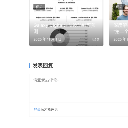
理论上，所有结果的概率总和应为 100%。
观点
观点
实际上？我经常看到市场总和达到 110%。
Galaxy Digital：从波动到可预
深度解析
测
“第二
为什么？因为大多数平台会嵌入隐藏费用——「超额」
街？
2025 年 11 月 1 日
0
2025 年 
而且很多平台让群体决定赔率。
这就导致了丰厚、低效的套利机会。
发表回复
第三步：如何判断是否是套利机
请登录后评论...
规则如下：
你在不同平台找到同一事件的定价。为每个结果选
登录
后才能评论
我来展示一个真实的例子。