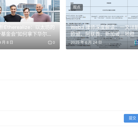
观点
Etherealize：以太坊的
Web3 律师深度解读：一文详
个基金会”如何拿下华尔
欧盟、阿联酋、新加坡三地稳
（overround）。
币监管框架
9 月 8 日
0
2025 年 6 月 24 日
会
择最低价格。如果总和低于 1 美元，你就找到了套利机会。
提交