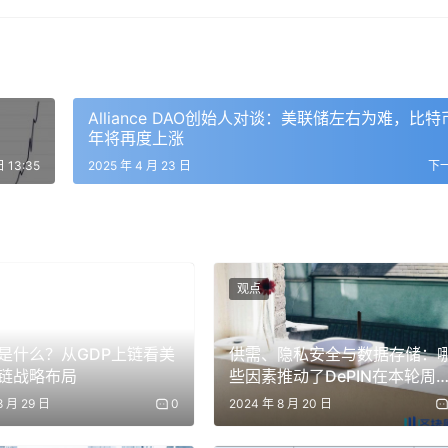
Alliance DAO创始人对谈：美联储左右为难，比特
年将再度上涨
日 13:35
2025 年 4 月 23 日
下
观点
是什么？从GDP上链看美
供需、隐私安全与数据存储：
链战略布局
些因素推动了DePIN在本轮周
中的快速崛起？
8 月 29 日
0
2024 年 8 月 20 日