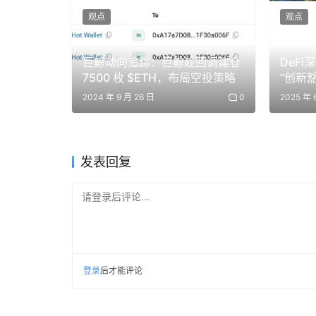
不同的渠道联系投资人，然后和所有意向投资人
观点
观点
管理股权分配等工作。在以 Angellist 为
简单的工具手动完成这些工作。随着融资轮次的
巨鲸动向追踪：巨鲸趁回调建仓
DeF
使用 Angellist 提供的融资工具 (Rais
7500 枚 $ETH，布局空投策略
“创新豁
之夏或
前可相互调用，整个募资过程可以实现高度自动化
2024 年 9 月 26 日
0
2025 年 
构表。
正如你所见，Online 具备了非常显著的优势
发表回复
提升效率
：通过将工作流 Online，投
升。
请登录后评论...
扩展边界
：Online 让我们突破了传统
投资人那里募集到了资金，初创企业连接了
降低成本
：在提升效率、扩展业务边界的同时
登录
后才能评论
财务成本和时间成本。例如 Cap table 管理，正