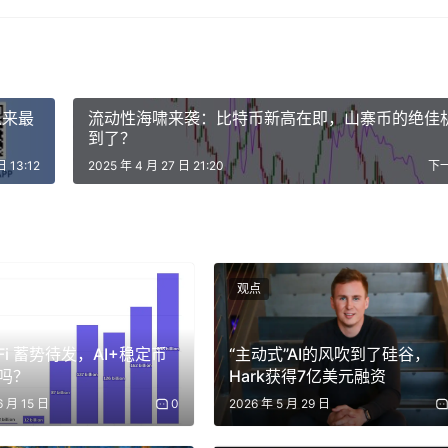
线的本机应用程序，例如早期的财务管理、文本处理等。从技术的角
户端，不需要依赖网络环境，而 Online 则是将应用程序的
与用户交互，我们可以将这类应用程序称之为线上应用程序 (
流动性海啸来袭：比特币新高在即，山寨币的绝佳
到了？
日 13:12
2025 年 4 月 27 日 21:20
下
 发布之前，Word 这类的文字处理应用程序都是离线的本机应用程序。
档导出为 .doc 文件，然后发送给其他人（例如电子邮件）
文稿再次导出为 .doc 文件并发送给我。我需要逐个打开所有人
观点
样的过程往往需要重复很多次，简直就是灾难。Google Doc
的，我们不仅可以多人实时编辑和修改、实时评论和讨论，还可
eFi 蓄势待发，AI+稳定币
“主动式”AI的风吹到了硅谷，
例如插入一个 Google Sheet、一段 Youtube 等。这就是在
吗？
Hark获得7亿美元融资
6 月 15 日
0
2026 年 5 月 29 日
得多。例如初创企业的一次融资，初创企业需要准备融资材料并