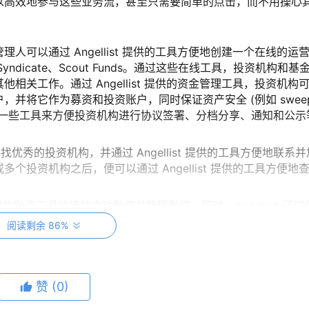
以高效地参与这些业务流，甚至只需要简单的点击，而不用操心
人可以通过 Angellist 提供的工具方便地创建一个在线的运
unds、Syndicate、Scout Funds。通过这些在线工具，投资机构和基
关工作。通过 Angellist 提供的资金管理工具，投资机构
并将它作为募资和投资账户，同时保证资产安全 (例如 swee
st 还提供了一些工具来方便投资机构进行协议签署、分档分享、通知和公示
地寻找优秀的投资机构，并通过 Angellist 提供的工具方便地联系并
投资机构之后，便可以通过 Angellist 提供的工具方便地
 提供的融资工具快捷地启动融资并管理融资。同时，Angellsit 还
 table、法律实体设立等。另外，初创企业也可以通过绑定银行
阅读剩余 86%
务等。
赞
(0)