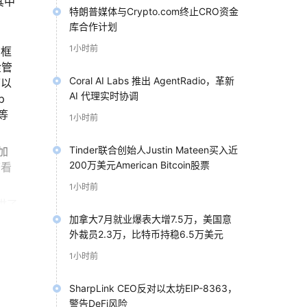
其中
特朗普媒体与Crypto.com终止CRO资金
库合作计划
1小时前
营框
金管
Coral AI Labs 推出 AgentRadio，革新
可以
AI 代理实时协调
p
等
1小时前
Tinder联合创始人Justin Mateen买入近
加
200万美元American Bitcoin股票
查看
1小时前
提供了
账号
加拿大7月就业爆表大增7.5万，美国意
外裁员2.3万，比特币持稳6.5万美元
1小时前
SharpLink CEO反对以太坊EIP-8363，
警告DeFi风险