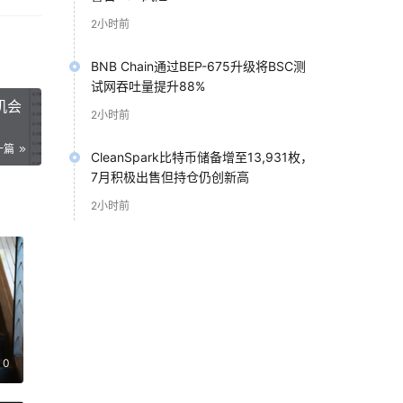
2小时前
度，
业务
BNB Chain通过BEP-675升级将BSC测
试网吞吐量提升88%
其典
机会
2小时前
一篇
CleanSpark比特币储备增至13,931枚，
7月积极出售但持仓仍创新高
如果
2小时前
，他
的文
s
以在
线所
0
通过