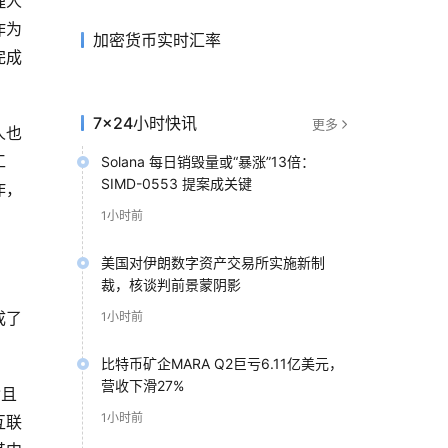
理人
作为
加密货币实时汇率
完成
7×24小时快讯
更多
人也
工
Solana 每日销毁量或“暴涨”13倍：
SIMD-0553 提案成关键
作，
1小时前
美国对伊朗数字资产交易所实施新制
裁，核谈判前景蒙阴影
成了
1小时前
比特币矿企MARA Q2巨亏6.11亿美元，
营收下滑27%
杂且
1小时前
互联