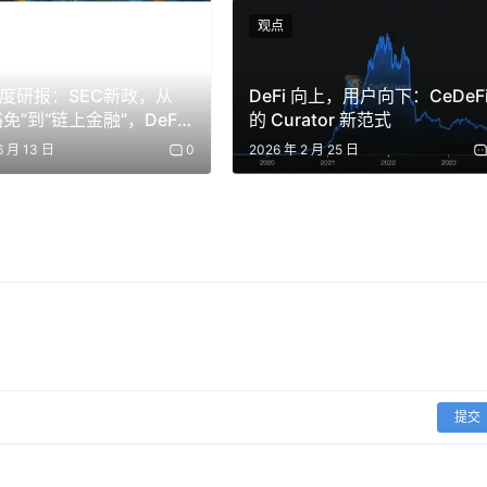
讨论并签署投资协议，接下来还需要管理融资款、制定员工期权
观点
代表的线上工具诞生之前，这些流程之间是完全割裂的，我们只能使用
增加，这些工作也会越来越复杂。线上工具让这一切变得简单。
i深度研报：SEC新政，从
DeFi 向上，用户向下：CeDeF
e)，初创企业可以在线上一站式地完成融资过程中的所有流程，而且由于模
免”到“链上金融”，DeFi
的 Curator 新范式
再现
。例如，当一次募资完成，Raise 会自动帮助初创企业更新股
6 月 13 日
0
2026 年 2 月 25 日
：提升效率、扩展边界，同时降低财务和时间成本。
资人入职、投资流程、初创企业募资、法律协议签署等事务的效率大幅
社交圈，投资人获得了更多参与风险投资的机会，风险投资机构也从更
更多的风险投资机构，而风险投资机构也获得了更多的投资标的
，得益于丰富的在线工具，Online 也大大降低了私募投融资事
提交
如 AngelList 说的：