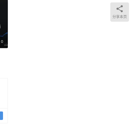
池、
一些
分享本页
例如
i
块之
权结
0
提
多的
。
务的