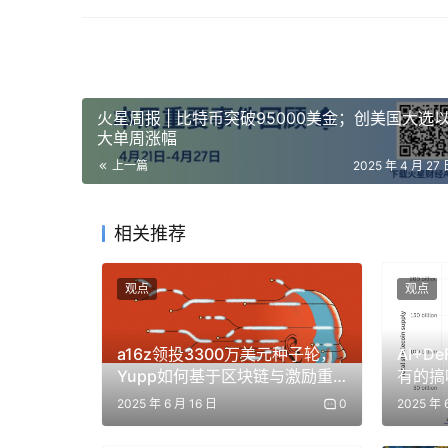
Online
在 Online 浪潮之前，应用程序通常都是离
简单来说，这些应用程序的业务逻辑和数据储存在客
逻辑和数据部署并运行在云服务上，并通过互联网
火星周报 | 比特币突破95000美金；创美国大选以来最
型代表就是 Web 应用程序)。
大单周涨幅
上一篇
2025 年 4 月 27 
举一个例子，在 2006 年 Google Docs
相关推荐
我想邀请其他人共同编辑一篇文稿，我只能将我的文
们将文件导入 Word 完成编辑，然后将编辑好的
观点
观点
稿，汇总所有人的编辑内容最终形成最终版本。而这
将我们带入了一个全新的时代，正如你今天看到
a16z领投3300万美元种子轮，
AI+D
Google Docs 调用任何被支持的第三方应用程序，
Yupp如何基于区块链与激励重
有的搞
带来的巨大改变。
塑AI评估模式？
2025 年 6 月 16 日
0
2025 年 
而私募投融资所涉及到的工作要比文档协作庞杂