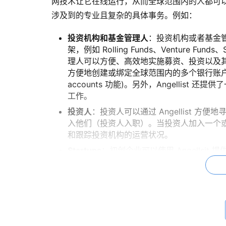
网技术让它在线运行，从而全球范围内的人都可
涉及到的专业且复杂的具体事务。例如：
投资机构和基金管理人
：投资机构或者基金管理
架，例如 Rolling Funds、Venture F
理人可以方便、高效地实施募资、投资以及其他相
方便地创建或绑定全球范围内的多个银行账户，
accounts 功能)。另外，Angelli
工作。
投资人
：投资人可以通过 Angellist 方便
入他们（投资人入职）。当投资人加入一个或多个
和跟踪投资机构的运营状况。
Startups
：初创企业可以使用 Angellsit
一系列针对初创企业的管理工具，例如 Cap
来使用 Angellist 管理资金，例如转账、税
两个关键词：程序、在线。