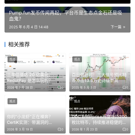
要达到一定的支持比例，网络就会自动过渡到新的 Gas 上
限，并确保所有节点的兼容性。
Pump.fun发币传闻再起，平台币是生态点金石还是吸
血鬼？
截至目前，已经有约 15% 的验证者选择支持 6000 万 Gas
2025 年 6 月 4 日 14:48
下一篇
的设置。Ebunker 也已参与支持，作为非托管节点服务提
供方，我们始终关注以太坊网络性能与去中心化之间的平
相关推荐
衡。由于这是一个自愿过程，因此仍有相当一部分节点维持
在旧版本（例如 3000 万）的配置。
观点
观点
三年估值达 20 亿美元，
百日倒计时！三大信号预比特
RedotPay 是怎么玩的？
币冲击13.5万史诗级新高
2026 年 1 月 28 日
0
2025 年 5 月 3 日
0
提高 Gas Limit 并不代表 PoS 节点能赚更多的钱，
实际上，大概率是赚得更少。
观点
观点
自 EIP-1559 上线以来，以太坊的 Base Fee 会被直接销
你的“小龙虾”正在裸奔？
DDC Enterprise再度增持200
毁，验证者只能赚取用户主动附加的小费。而 Gas Limit 一
CertiK实测：带漏洞的
枚比特币，持续推进稳健的资
OpenClaw Skill如何骗过审
金储备布局
旦提高，意味着整个网络的处理能力增强，交易拥堵减少，
2026 年 3 月 19 日
0
2026 年 1 月 23 日
0
核，无授权接管电脑