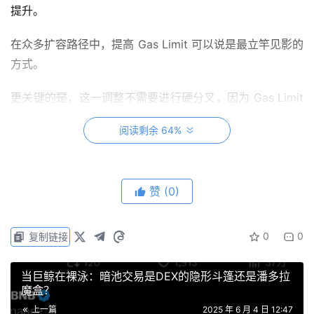
提升。
在众多扩容路径中，提高 Gas Limit 可以说是最立竿见影的
方式。
更关键的是，这一调整不需要进行硬分叉，因为 Gas Limit
是以太坊中的动态参数，PoS 节点可以在现有协议规则下
阅读剩余 64%
进行微调。
换句话说，协议本身就允许每个新区块的生产者在 ±1/1024
的范围内相较于父区块调整 Gas Limit，这本身就是共识机
赞
(0)
制的一部分。这也与比特币将区块大小固定为 1MB 的机制
截然不同。
0
0
复制链接
所以提高 Gas Limit 并不需要系统升级或代码修改，只要
当巨鲸在裸泳：暗池交易是DEX的隐形斗篷还是潘多拉
PoS 节点在出块时持续“发信号”支持，便能推动网络逐步采
魔盒？
纳这一变更。目前以太坊全网有超过 100 万个验证者，只
上一篇
2025 年 6 月 4 日 12:47