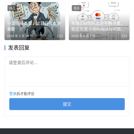
竞争小费的压力也随之减弱，小费金额自然也会下降。因
观点
观点
此，从某种程度上说，Gas Limit 提高反而让验证者的收入
变少，而 ETH 的销毁量则进一步增加。
分清回撤类型，比盲目抄底更
年增230%的加密卡赛道里，
重要
稳定币发卡商Kulipa为何资不
因此，在这样的激励机制下，仍然选择支持 6000 万 Gas
抵债关门？
2026 年 2 月 15 日
0
2026 年 8 月 2 日
0
Limit 的验证者，可以说是大公无私。
发表回复
此外，最近社区还提出了一个颇具争议的提案
EIP-9698
。
请登录后评论...
该提案建议在未来四年内将 Gas Limit 从 3600 万提升至
36 亿，目标是将以太坊的 TPS 提高至约 2000，直指当前
高性能链 Solana。然而，这一设想显然有些激进。
登录
后才能评论
理论上，只要节点的硬件性能足够强，Gas Limit 确实可以
提交
不断上调。但现实是，以太坊网络拥有超过 100 万个活跃
验证者，需要兼顾广泛的参与者。而其他一些高性能公链的
验证者数量仅在百级规模，二者之间的差距高达万倍。