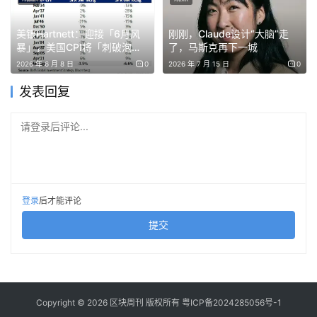
​牌照矩阵​
​：香港（法币锚定）、新加坡（跨境支付）、
卢森堡（欧洲枢纽）三地牌照形成“三角支撑”，覆盖全
美银Hartnett：迎接「6月风
刚刚，Claude设计“大脑”走
球80%的跨境资金流动节点。
暴」，美国CPI将「刺破泡
了，马斯克再下一城
沫」
2026 年 6 月 8 日
0
2026 年 7 月 15 日
0
​生态协同​
​：与德意志银行合作的“DBS司库代币”已实现
企业级跨境资金池管理，结算时间从数日缩短至15秒，
发表回复
成本降低90%。
请登录后评论...
​致命杀招​
​：蚂蚁的Alipay+平台已接入250万海外商户。一
旦稳定币嵌入这一网络，用户可在曼谷用泰铢购买稳定币，
实时兑换成港币支付给深圳供应商——整个过程无需经过银
行中间账户，真正实现“端到端”闭环。这种模式若铺开，
登录
后才能评论
SWIFT体系的市场份额可能被蚕食30%以上。
提交
​【第三幕：监管红利与市场暗涌的双重推手】​
​政策窗口期：香港的“监管套利”机会​
Copyright © 2026 区块周刊 版权所有
粤ICP备2024285056号-1