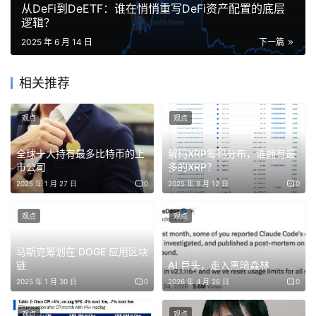
从DeFi到DeETF：谁在悄悄重写DeFi资产配置的底层
是技术升级，更是对全球贸易规则的重新定义。”
逻辑？
2025 年 6 月 14 日
下一篇
​【第二幕：蚂蚁的“全球支付霸权”保卫战】​
相关推荐
​核心逻辑：10亿用户→区块链基建→重构全球清算网络​
观点
观点
蚂蚁集团的底牌更为厚重：支付宝覆盖全球10亿用户，年处
全球十大持有最多比特币的上
解码XRP筹码分布，谁拥有最
理交易额超10万亿美元，其中跨境业务占比达35%。但传统
市公司
多的XRP？
跨境支付的“七国集团”（G7货币）主导体系，正面临稳定币
2025 年 1 月 27 日
0
2025 年 9 月 12 日
0
的颠覆性挑战。
观点
观点
蚂蚁的破局之道在于​
​“三位一体”战略​
​：
马斯克筹划在 DOGE 应用区块
​技术护城河​
​：蚂蚁链的Jovay Layer2架构支持每秒10
链
AI 巨头，走入黑暗森林
万笔交易（TPS），交易成本低至0.01美元，已通过香
2025 年 1 月 30 日
0
2026 年 4 月 26 日
0
港金管局沙盒测试。这套系统将成为稳定币交易的“高
速公路”。
观点
观点