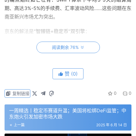
期、高达3%-5%的手续费、汇率波动风险……这些问题在东
南亚新兴市场尤为突出。
京东的解法是​
​“智臻链+稳定币”双引擎​
​：
​技术底座​
​：自主研发的区块链平台“智臻链”已实现供应
阅读剩余 76%
链金融、物流追踪等场景的深度应用，日均处理交易超
百万笔。
​稳定币场景​
​：通过香港监管沙盒测试的JD-HKD稳定
赞
(0)
币，可将跨境支付时间压缩至秒级，手续费降至0.1%以
下。例如，一笔从深圳发往曼谷的电子产品货款，传统
电汇需3天到账，而使用稳定币可实现实时结算，且资
0
0
复制链接
金流全程可追溯。
​战略野心​
​：东南亚市场是京东国际化战略的核心战场。
一周精选丨稳定币赛道升温；美国将松绑DeFi监管；中
东炮火引发加密市场大跌
2025年Q1，京东印尼站GMV同比增长87%，但跨境支付成
上一篇
2025 年 6 月 14 日
本吞噬了约15%的利润。稳定币的落地，有望将这一比例压
降至5%以内。用京东金融科技负责人张炜的话说：“这不仅