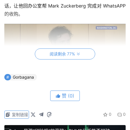
话，让他回办公室帮 Mark Zuckerberg 完成对 WhatsAPP
的收购。
阅读剩余 77%
Gorbagana
赞
(0)
据称 Mark 是在餐厅碰巧遇见 WhatsApp 的团队并说服其
出售公司，该交易在 5 天内就完成了，而作为负责这个收
0
0
复制链接
购的律师 Gabriel Shapiro 在研究 WhatsApp 的过程中深
度研究了其端到端的加密技术，并以此为契机更深层次的认