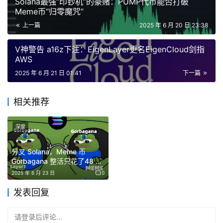
Solana最强“印钞机”的豪赌：PUMP代币能否打破
识到加密货币行业。
Meme币“归零魔咒”
上一篇
2025 年 6 月 20 日 23:38
在 2015 年他接触到了以太坊，并参加了一个以太坊会议，
会议的演讲者刚好是曾被认为是「中本聪本人」的 Nick
V神警告 a16z下注：EigenLayer更名EigenCloud剑指
Szabo，他正在台上绘声绘色的讲述着 The DAO，这让同
AWS
样从事律师行业的他对此深深着迷。他相信通过程序和规则
2025 年 6 月 21 日 01:41
下一篇
自动调节运行的 DAO 型经济体系。
相关推荐
他为「新控制论经济 DAO」这一理论构建了 MetaLeX，其
通过一套独特的链上协议和链下法律安排，通过将自主的链
深度
上代码与链下法律实体相结合，将 DAO 与现实世界联系起
来，从而创建灵活、高效、合法且对其 DAO 负责的控制论
分叉 Solana，Meme 币
Gorbagana 整活只花了48 小
组织。
时
2025 年 6 月 23 日
0
发表回复
Ethereum Classic = Solana，
Ethereum =
Gorbagana
？
请登录后评论...